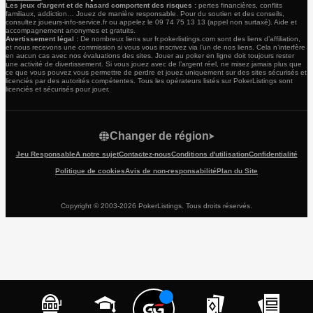
Les jeux d'argent et de hasard comportent des risques :
pertes financières, conflits
familiaux, addiction… Jouez de manière responsable. Pour du soutien et des conseils,
consultez joueurs-info-service.fr ou appelez le 09 74 75 13 13 (appel non surtaxé). Aide et
accompagnement anonymes et gratuits.
Avertissement légal :
De nombreux liens sur fr.pokerlistings.com sont des liens d’affiliation,
et nous recevons une commission si vous vous inscrivez via l’un de nos liens. Cela n’interfère
en aucun cas avec nos évaluations des sites. Jouer au poker en ligne doit toujours rester
une activité de divertissement. Si vous jouez avec de l’argent réel, ne misez jamais plus que
ce que vous pouvez vous permettre de perdre et jouez uniquement sur des sites sécurisés et
licenciés par des autorités compétentes. Tous les opérateurs listés sur PokerListings sont
licenciés et sécurisés pour jouer.
Changer de région
Jeu Responsable
A notre sujet
Contactez-nous
Conditions d'utilisation
Confidentialité
Politique de cookies
Avis de non-responsabilité
Plan du Site
Copyright © 2003-2026 PokerListings. Tous droits réservés.