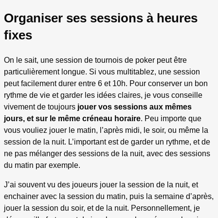
Organiser ses sessions à heures
fixes
On le sait, une session de tournois de poker peut être
particulièrement longue. Si vous multitablez, une session
peut facilement durer entre 6 et 10h. Pour conserver un bon
rythme de vie et garder les idées claires, je vous conseille
vivement de toujours
jouer vos sessions aux mêmes
jours, et sur le même créneau horaire
. Peu importe que
vous vouliez jouer le matin, l’après midi, le soir, ou même la
session de la nuit. L’important est de garder un rythme, et de
ne pas mélanger des sessions de la nuit, avec des sessions
du matin par exemple.
J’ai souvent vu des joueurs jouer la session de la nuit, et
enchainer avec la session du matin, puis la semaine d’après,
jouer la session du soir, et de la nuit. Personnellement, je