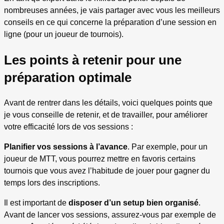
nombreuses années, je vais partager avec vous les meilleurs
conseils en ce qui concerne la préparation d’une session en
ligne (pour un joueur de tournois).
Les points à retenir pour une
préparation optimale
Avant de rentrer dans les détails, voici quelques points que
je vous conseille de retenir, et de travailler, pour améliorer
votre efficacité lors de vos sessions :
Planifier vos sessions à l’avance
. Par exemple, pour un
joueur de MTT, vous pourrez mettre en favoris certains
tournois que vous avez l’habitude de jouer pour gagner du
temps lors des inscriptions.
Il est important de
disposer d’un setup bien organisé
.
Avant de lancer vos sessions, assurez-vous par exemple de