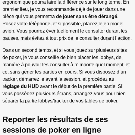
ergonomique pourra faire la différence sur le long terme. En
premier lieu, je vous recommande déjà de jouer dans une
pièce qui vous permettra
de jouer sans être dérangé
.
Posez votre téléphone, et si possible, placez le en mode
avion. Vous pourrez éventuellement le consulter durant les
pauses, mais évitez à tout prix de le consulter durant l’action.
Dans un second temps, et si vous jouez sur plusieurs sites
de poker, je vous conseille de bien placer les lobbys, de
manière à pouvoir les consulter à n’importe quel moment, et
ce, sans gêner les parties en cours. Si vous disposez d’un
tracker, démarrez le avant la session, et procédez
au
réglage du HUD
avant le début de la première partie. Si
vous possédez plusieurs écrans, arrangez-vous pour bien
séparer la partie lobbys/tracker de vos tables de poker.
Reporter les résultats de ses
sessions de poker en ligne