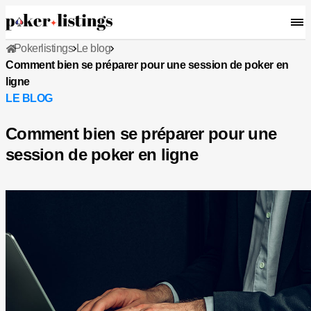
Pokerlistings
Le blog
Comment bien se préparer pour une session de poker en
ligne
LE BLOG
Comment bien se préparer pour une
session de poker en ligne