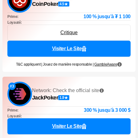
CoinPoker
4.5
100 % jusqu’à ₮ 1 100
Prime:
Loyauté:
Critique
Visiter Le Site
T&C appliquent | Jouez de manière responsable |
GambleAware
#3
Network: Check the official site
JackPoker
1.9
300 % jusqu’à 3 000 $
Prime:
Loyauté:
Visiter Le Site