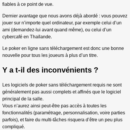
fiables à ce point de vue.
Dernier avantage que nous avons déjà abordé : vous pouvez
jouer sur n’importe quel ordinateur, par exemple celui d’un
ami (demandez-lui avant quand même), ou celui d’un
cybercafé en Thaïlande.
Le poker en ligne sans téléchargement est donc une bonne
nouvelle pour tous les joueurs à plus d’un titre.
Y a t-il des inconvénients ?
Les logiciels de poker sans téléchargement requis ne sont
généralement pas aussi complets et affinés que le logiciel
principal de la salle.
Vous n’aurez ainsi peut-être pas accès à toutes les
fonctionnalités (paramétrage, personnalisation, voire parties
parfois), et faire du multi-tâches risquera d’être un peu plus
compliqué.