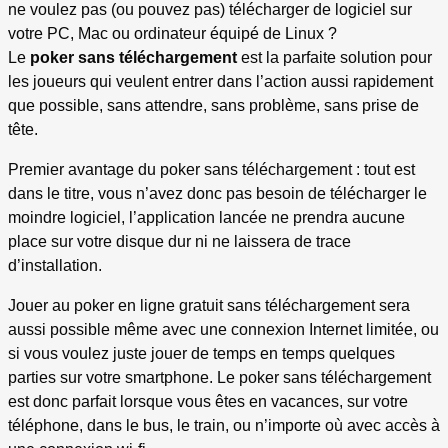
ne voulez pas (ou pouvez pas) télécharger de logiciel sur
votre PC, Mac ou ordinateur équipé de Linux ?
Le
poker sans téléchargement
est la parfaite solution pour
les joueurs qui veulent entrer dans l’action aussi rapidement
que possible, sans attendre, sans problème, sans prise de
tête.
Premier avantage du poker sans téléchargement : tout est
dans le titre, vous n’avez donc pas besoin de télécharger le
moindre logiciel, l’application lancée ne prendra aucune
place sur votre disque dur ni ne laissera de trace
d’installation.
Jouer au poker en ligne gratuit sans téléchargement sera
aussi possible même avec une connexion Internet limitée, ou
si vous voulez juste jouer de temps en temps quelques
parties sur votre smartphone. Le poker sans téléchargement
est donc parfait lorsque vous êtes en vacances, sur votre
téléphone, dans le bus, le train, ou n’importe où avec accès à