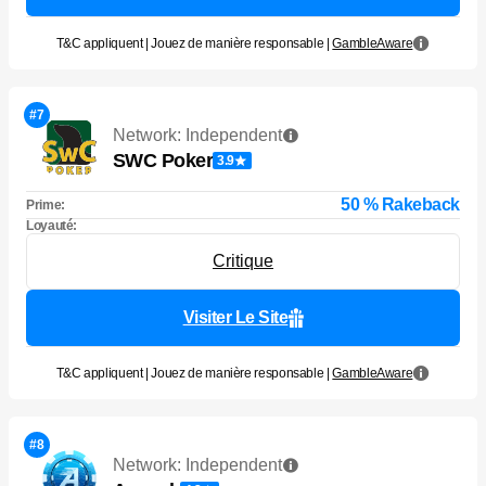
T&C appliquent | Jouez de manière responsable |
GambleAware
#7
Network: Independent
SWC Poker
3.9
50 % Rakeback
Prime:
Loyauté:
Critique
Visiter Le Site
T&C appliquent | Jouez de manière responsable |
GambleAware
#8
Network: Independent