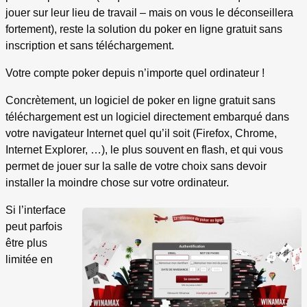
jouer sur leur lieu de travail – mais on vous le déconseillera
fortement), reste la solution du poker en ligne gratuit sans
inscription et sans téléchargement.
Votre compte poker depuis n’importe quel ordinateur !
Concrètement, un logiciel de poker en ligne gratuit sans
téléchargement est un logiciel directement embarqué dans
votre navigateur Internet quel qu’il soit (Firefox, Chrome,
Internet Explorer, …), le plus souvent en flash, et qui vous
permet de jouer sur la salle de votre choix sans devoir
installer la moindre chose sur votre ordinateur.
Si l’interface
peut parfois
être plus
limitée en