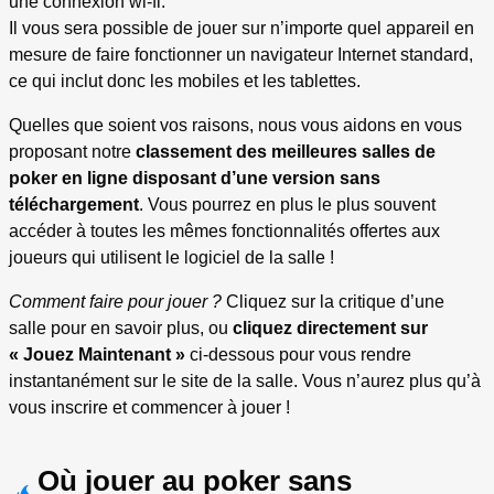
une connexion wi-fi.
Il vous sera possible de jouer sur n’importe quel appareil en
mesure de faire fonctionner un navigateur Internet standard,
ce qui inclut donc les mobiles et les tablettes.
Quelles que soient vos raisons, nous vous aidons en vous
proposant notre
classement des meilleures salles de
poker en ligne disposant d’une version sans
téléchargement
. Vous pourrez en plus le plus souvent
accéder à toutes les mêmes fonctionnalités offertes aux
joueurs qui utilisent le logiciel de la salle !
Comment faire pour jouer ?
Cliquez sur la critique d’une
salle pour en savoir plus, ou
cliquez directement sur
« Jouez Maintenant »
ci-dessous pour vous rendre
instantanément sur le site de la salle. Vous n’aurez plus qu’à
vous inscrire et commencer à jouer !
Où jouer au poker sans