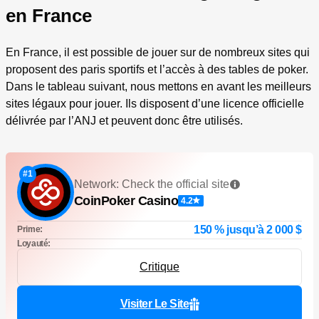
en France
En France, il est possible de jouer sur de nombreux sites qui
proposent des paris sportifs et l’accès à des tables de poker.
Dans le tableau suivant, nous mettons en avant les meilleurs
sites légaux pour jouer. Ils disposent d’une licence officielle
délivrée par l’ANJ et peuvent donc être utilisés.
#1
Network: Check the official site
CoinPoker Casino
4.2
150 % jusqu’à 2 000 $
Prime:
Loyauté:
Critique
Visiter Le Site