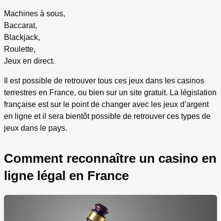
Machines à sous,
Baccarat,
Blackjack,
Roulette,
Jeux en direct.
Il est possible de retrouver tous ces jeux dans les casinos
terrestres en France, ou bien sur un site gratuit. La législation
française est sur le point de changer avec les jeux d’argent
en ligne et il sera bientôt possible de retrouver ces types de
jeux dans le pays.
Comment reconnaître un casino en
ligne légal en France