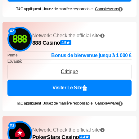
T&C appliquent | Jouez de manière responsable |
GambleAware
#2
Network: Check the official site
888 Casino
4.5
Bonus de bienvenue jusqu’à 1 000 €
Prime:
Loyauté:
Critique
Visiter Le Site
T&C appliquent | Jouez de manière responsable |
GambleAware
#3
Network: Check the official site
PokerStars Casino
4.4