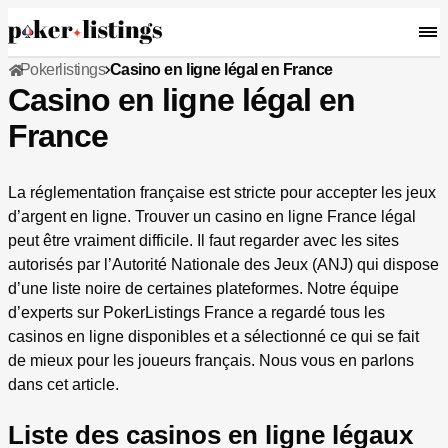
Pokerlistings
Casino en ligne légal en France
Casino en ligne légal en
France
La réglementation française est stricte pour accepter les jeux
d’argent en ligne. Trouver un casino en ligne France légal
peut être vraiment difficile. Il faut regarder avec les sites
autorisés par l’Autorité Nationale des Jeux (ANJ) qui dispose
d’une liste noire de certaines plateformes. Notre équipe
d’experts sur PokerListings France a regardé tous les
casinos en ligne disponibles et a sélectionné ce qui se fait
de mieux pour les joueurs français. Nous vous en parlons
dans cet article.
Liste des casinos en ligne légaux