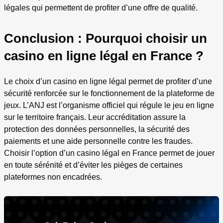
légales qui permettent de profiter d’une offre de qualité.
Conclusion : Pourquoi choisir un
casino en ligne légal en France ?
Le choix d’un casino en ligne légal permet de profiter d’une
sécurité renforcée sur le fonctionnement de la plateforme de
jeux. L’ANJ est l’organisme officiel qui régule le jeu en ligne
sur le territoire français. Leur accréditation assure la
protection des données personnelles, la sécurité des
paiements et une aide personnelle contre les fraudes.
Choisir l’option d’un casino légal en France permet de jouer
en toute sérénité et d’éviter les pièges de certaines
plateformes non encadrées.