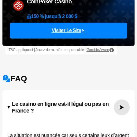
CoinPoker Casino
150 % jusqu’à 2 000 $
Visiter Le Site
T&C appliquent | Jouez de manière responsable |
GambleAware
FAQ
Le casino en ligne est-il légal ou pas en
France ?
La situation est nuancée car seuls certains jeux d’argent