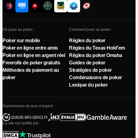
Où jouer au poker :
Comment jouer au poker :
Poker sur mobile
Règles du poker
Poker en ligne entre amis
Règles du Texas Hold'em
Poker en ligne en argent réel
Règles du poker Omaha
Freerolls de poker gratuits
Guides de poker
Méthodes de paiement au
Stratégies de poker
poker
Combinaisons de poker
Lexique du poker
Superviseurs de jeux d’argent :
Ce site est certifié par :