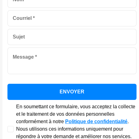
En soumettant ce formulaire, vous acceptez la collecte
et le traitement de vos données personnelles
conformément à notre
Politique de confidentialité
.
Nous utilisons ces informations uniquement pour
répondre à votre demande et améliorer nos services.