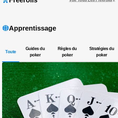
Freerolls
Apprentissage
Guides du
Règles du
Stratégies du
Toute
poker
poker
poker