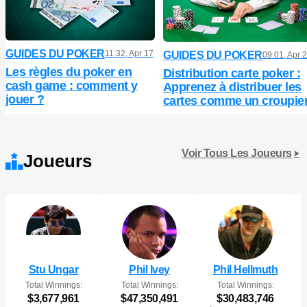
GUIDES DU POKER
11:32, Apr 17
GUIDES DU POKER
09:01, Apr 
Les règles du poker en
Distribution carte poker :
cash game : comment y
Apprenez à distribuer les
jouer ?
cartes comme un croupie
Voir Tous Les Joueurs
Joueurs
Stu Ungar
Phil Ivey
Phil Hellmuth
Total Winnings:
Total Winnings:
Total Winnings:
$3,677,961
$47,350,491
$30,483,746