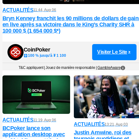
ACTUALITÉS
11:44, Aug 06
Bryn Kenney franchit les 90 millions de dollars de gain
en live après sa victoire dans le King’s Charity SHR à
100 000 $ (1 654 000 $*)
CoinPoker
Visiter Le Site
100 % jusqu’à ₮ 1 100
T&C appliquent | Jouez de manière responsable |
GambleAware
ACTUALITÉS
11:19, Aug 06
ACTUALITÉS
13:21, Aug 03
BCPoker lance son
Justin Arnwine, roi des
application desktop avec
tournois quotidiens et