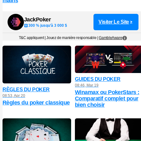
mains
JackPoker
Visiter Le Site
300 % jusqu’à 3 000 $
T&C appliquent | Jouez de manière responsable |
GambleAware
GUIDES DU POKER
08:46, Mar 19
RÈGLES DU POKER
Winamax ou PokerStars :
08:53, Apr 20
Comparatif complet pour
Règles du poker classique
bien choisir