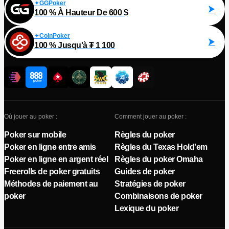
GGPoker
100 % À Hauteur De 600 $
CoinPoker
100 % Jusqu'à ₮ 1 100
Où jouer au poker :
Comment jouer au poker :
Poker sur mobile
Règles du poker
Poker en ligne entre amis
Règles du Texas Hold'em
Poker en ligne en argent réel
Règles du poker Omaha
Freerolls de poker gratuits
Guides de poker
Méthodes de paiement au
Stratégies de poker
poker
Combinaisons de poker
Lexique du poker