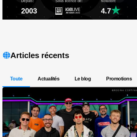
Depuis:
Sous licence de:
Notation:
2003
4.7
Articles récents
Toute
Actualités
Le blog
Promotions