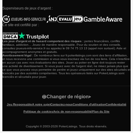
Superviseurs de jeux d’argent :
Ce site est certifié par :
Les jeux d'argent et de hasard comportent des risques :
pertes financières, conflits
familiaux, addiction… Jouez de manière responsable. Pour du soutien et des conseils,
consultez joueurs-info-service.fr ou appelez le 09 74 75 13 13 (appel non surtaxé). Aide et
accompagnement anonymes et gratuits.
Avertissement légal :
De nombreux liens sur fr.pokerlistings.com sont des liens d’affiliation,
et nous recevons une commission si vous vous inscrivez via l’un de nos liens. Cela n’interfère
en aucun cas avec nos évaluations des sites. Jouer au poker en ligne doit toujours rester
une activité de divertissement. Si vous jouez avec de l’argent réel, ne misez jamais plus que
ce que vous pouvez vous permettre de perdre et jouez uniquement sur des sites sécurisés et
licenciés par des autorités compétentes. Tous les opérateurs listés sur PokerListings sont
licenciés et sécurisés pour jouer.
Changer de région
Jeu Responsable
A notre sujet
Contactez-nous
Conditions d'utilisation
Confidentialité
Politique de cookies
Avis de non-responsabilité
Plan du Site
Copyright © 2003-2026 PokerListings. Tous droits réservés.