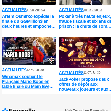
ACTUALITÉS
ACTUALITÉS
11:08, Aug 03
10:25, Aug 03
Artem Osmirko expédie la
Poker à très hauts enjeux,
finale du GGMillion$ en
fraude fiscale et six ans d
deux heures et empoche
prison : la chute de Tom
$303,531
Goldstein
ACTUALITÉS
12:50, Jul 30
ACTUALITÉS
11:07, Jul 30
Winamax soutient le
JackPoker propose deux
Français Mario Boos en
offres de dépôt aux
table finale du Main Event
nouveaux joueurs et aux
des WSOP !
habitués
Voir Tous Les Freerolls