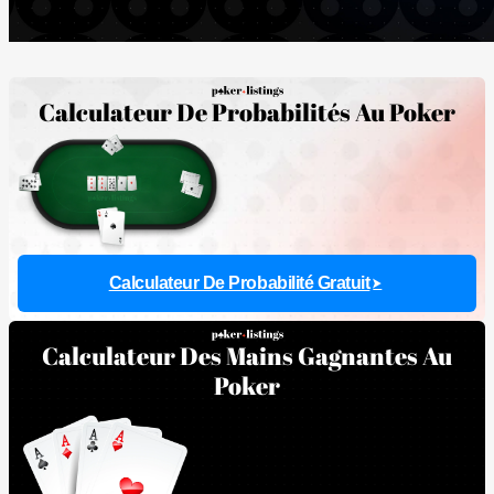
Calculateur De Probabilités Au Poker
Calculateur De Probabilité Gratuit
Calculateur Des Mains Gagnantes Au
Poker