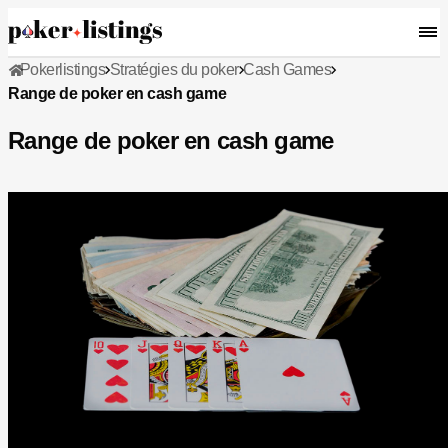
Pokerlistings
Stratégies du poker
Cash Games
Range de poker en cash game
2
3
4
5
6
Range de poker en cash game
7
8
9
T
J
Q
K
A
2
3
4
5
6
7
8
9
T
J
Q
K
A
2
3
4
5
6
7
8
9
T
J
Q
K
A
2
3
4
5
6