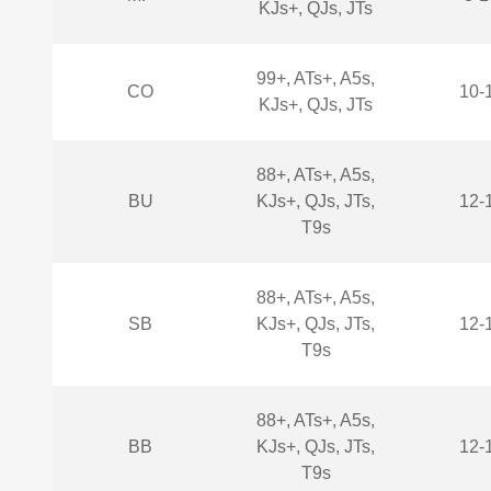
KJs+, QJs, JTs
99+, ATs+, A5s,
CO
10-
KJs+, QJs, JTs
88+, ATs+, A5s,
BU
KJs+, QJs, JTs,
12-
T9s
88+, ATs+, A5s,
SB
KJs+, QJs, JTs,
12-
T9s
88+, ATs+, A5s,
BB
KJs+, QJs, JTs,
12-
T9s