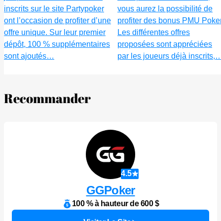
inscrits sur le site Partypoker
vous aurez la possibilité de
ont l’occasion de profiter d’une
profiter des bonus PMU Poker
offre unique. Sur leur premier
Les différentes offres
dépôt, 100 % supplémentaires
proposées sont appréciées
sont ajoutés…
par les joueurs déjà inscrits,
Recommander
4.5
GGPoker
100 % à hauteur de 600 $