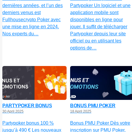
dernières années, et l’un des
Partypoker Un logiciel et une
derniers venus est
application mobile sont
Fullhousecrypto Poker avec
disponibles en ligne pour
une mise en ligne en 2024.
jouer. Il suffit de télécharger
Nos experts du…
Partypoker depuis leur site
officiel ou en utilisant les
options de…
PARTYPOKER BONUS
BONUS PMU POKER
30 April 2025
18 April 2025
Partypoker bonus 100 %
Bonus PMU Poker Dès votre
jusqu’à 490 € Les nouveaux
inscription sur PMU Poker,