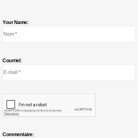
Your Name:
Courriel:
Commentaire: