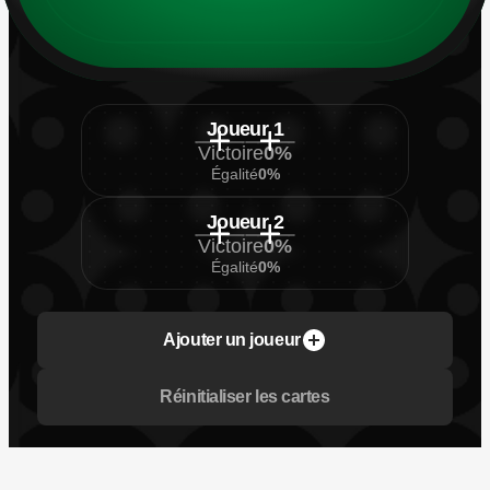
Joueur 1
Victoire
0%
Égalité
0%
Joueur 2
Victoire
0%
Égalité
0%
Ajouter un joueur
Réinitialiser les cartes