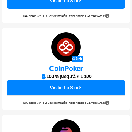
Visiter Le Site
T&C appliquent | Jouez de manière responsable |
GambleAware
4.5
CoinPoker
100 % jusqu'à ₮ 1 100
Visiter Le Site
T&C appliquent | Jouez de manière responsable |
GambleAware