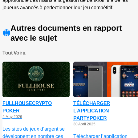
approfondie des mains à la gestion de bankroll, il aide les
joueurs avancés à perfectionner leur jeu compétitif.
Autres documents en rapport
avec le sujet
Tout Voir
FULLHOUSECRYPTO
TÉLÉCHARGER
POKER
L’APPLICATION
4 May 2026
PARTYPOKER
30 April 2025
Les sites de jeux d’argent se
développent en nombre ces
Télécharger l’application