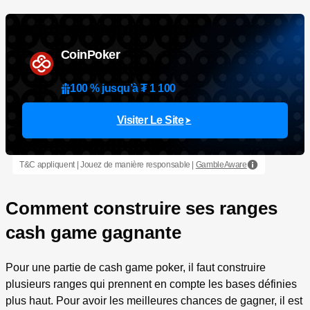
CoinPoker
100 % jusqu’à ₮ 1 100
Visiter Le Site
T&C appliquent | Jouez de manière responsable |
GambleAware
Comment construire ses ranges
cash game gagnante
Pour une partie de cash game poker, il faut construire
plusieurs ranges qui prennent en compte les bases définies
plus haut. Pour avoir les meilleures chances de gagner, il est