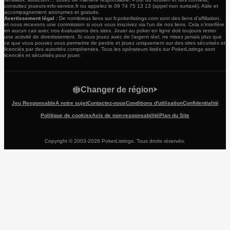
consultez joueurs-info-service.fr ou appelez le 09 74 75 13 13 (appel non surtaxé). Aide et
accompagnement anonymes et gratuits.
Avertissement légal :
De nombreux liens sur fr.pokerlistings.com sont des liens d’affiliation,
et nous recevons une commission si vous vous inscrivez via l’un de nos liens. Cela n’interfère
en aucun cas avec nos évaluations des sites. Jouer au poker en ligne doit toujours rester
une activité de divertissement. Si vous jouez avec de l’argent réel, ne misez jamais plus que
ce que vous pouvez vous permettre de perdre et jouez uniquement sur des sites sécurisés et
licenciés par des autorités compétentes. Tous les opérateurs listés sur PokerListings sont
licenciés et sécurisés pour jouer.
Changer de région
Jeu Responsable
A notre sujet
Contactez-nous
Conditions d'utilisation
Confidentialité
Politique de cookies
Avis de non-responsabilité
Plan du Site
Copyright © 2003-2026 PokerListings. Tous droits réservés.