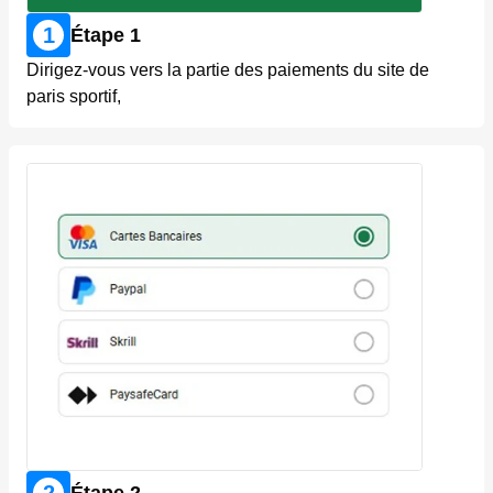
1
Étape 1
Dirigez-vous vers la partie des paiements du site de
paris sportif,
2