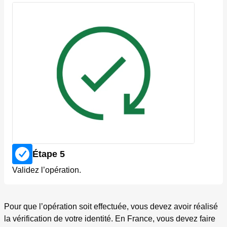
Étape 5
Validez l’opération.
Pour que l’opération soit effectuée, vous devez avoir réalisé
la vérification de votre identité. En France, vous devez faire