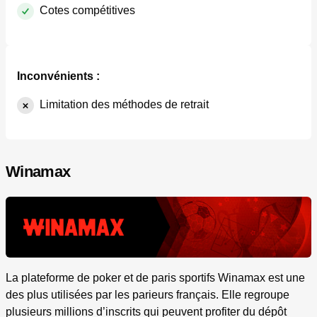
Cotes compétitives
Inconvénients :
Limitation des méthodes de retrait
Winamax
La plateforme de poker et de paris sportifs Winamax est une
des plus utilisées par les parieurs français. Elle regroupe
plusieurs millions d’inscrits qui peuvent profiter du dépôt