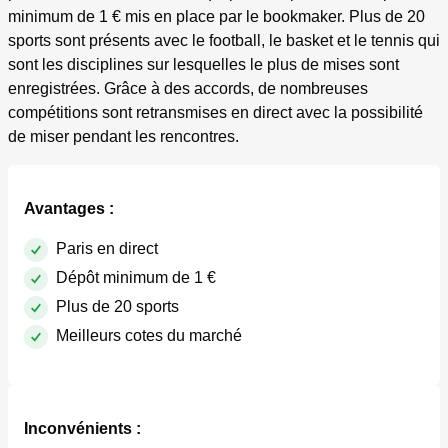
minimum de 1 € mis en place par le bookmaker. Plus de 20
sports sont présents avec le football, le basket et le tennis qui
sont les disciplines sur lesquelles le plus de mises sont
enregistrées. Grâce à des accords, de nombreuses
compétitions sont retransmises en direct avec la possibilité
de miser pendant les rencontres.
Avantages :
Paris en direct
Dépôt minimum de 1 €
Plus de 20 sports
Meilleurs cotes du marché
Inconvénients :