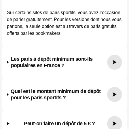
Sur certains sites de paris sportifs, vous avez l’occasion
de parier gratuitement. Pour les versions dont nous vous
parlons, la seule option est au travers de paris gratuits
offerts par les bookmakers.
Les paris à dépôt minimum sont-ils
populaires en France ?
Quel est le montant minimum de dépôt
pour les paris sportifs ?
Peut-on faire un dépôt de 5 € ?