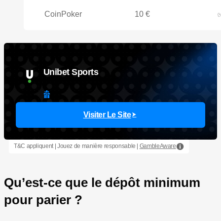
CoinPoker
10 €
Unibet Sports
Visiter Le Site
T&C appliquent | Jouez de manière responsable |
GambleAware
Qu’est-ce que le dépôt minimum
pour parier ?