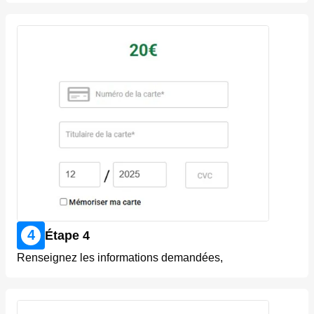
4
Étape 4
Renseignez les informations demandées,