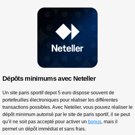
Dépôts minimums avec Neteller
Un site paris sportif depot 5 euro dispose souvent de
portefeuilles électroniques pour réaliser les différentes
transactions possibles. Avec Neteller, vous pouvez réaliser le
dépôt minimum autorisé par le site de paris sportif, il se peut
qu’il ne soit pas accepté pour activer un
bonus
, mais il
permet un dépôt immédiat et sans frais.