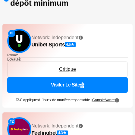
dépôt minimum
#1
Network: Independent
Unibet Sports
4.5
Prime:
Loyauté:
Critique
Visiter Le Site
T&C appliquent | Jouez de manière responsable |
GambleAware
#2
Network: Independent
Feelingbet
4.3