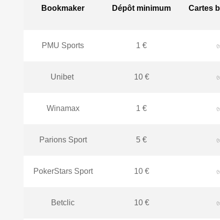
Bookmaker
Dépôt minimum
Cartes b
PMU Sports
1 €
Unibet
10 €
Winamax
1 €
Parions Sport
5 €
PokerStars Sport
10 €
Betclic
10 €