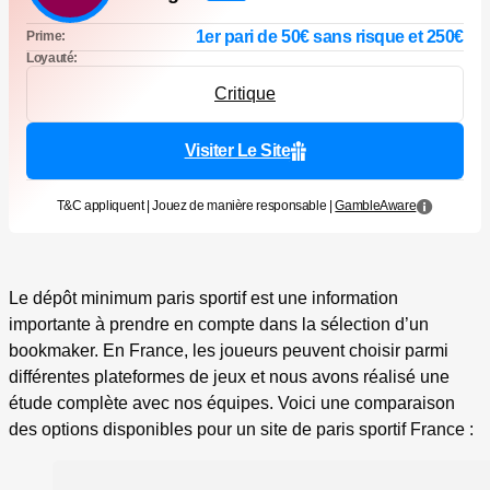
1er pari de 50€ sans risque et 250€
Prime:
Loyauté:
Critique
Visiter Le Site
T&C appliquent | Jouez de manière responsable |
GambleAware
Le dépôt minimum paris sportif est une information
importante à prendre en compte dans la sélection d’un
bookmaker. En France, les joueurs peuvent choisir parmi
différentes plateformes de jeux et nous avons réalisé une
étude complète avec nos équipes. Voici une comparaison
des options disponibles pour un site de paris sportif France :