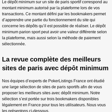
Le dépôt minimum sur un site de paris sportif correspond au
montant minimum autorisé par la plateforme lors de vos
transactions. Ce montant défini par les bookmakers permet
d’apprendre une partie du fonctionnement du site qui
concerne les dépôts qu’il est possible de réaliser. Le dépôt
minimum parion sport peut avoir une valeur différente selon
la plateforme, mais aussi selon la méthode de paiement
sélectionnée.
La revue complète des meilleurs
sites de paris avec dépôt minimum
Nos équipes d’experts de PokerListings France ont étudié
une large sélection de sites de paris sportifs afin de vous
proposer les meilleurs sites avec dépôt minimum. Notre
sélection s’est portée sur trois bookmakers disponibles
légalement en France pour tous les utilisateurs. Nous vous
les présentons ci-dessous.