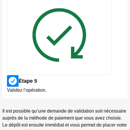
Étape 5
Validez l’opération.
Il est possible qu’une demande de validation soit nécessaire
auprès de la méthode de paiement que vous avez choisie.
Le dépôt est ensuite immédiat et vous permet de placer votre