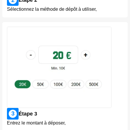
Étape 2
Sélectionnez la méthode de dépôt à utiliser,
3
Étape 3
Entrez le montant à déposer,