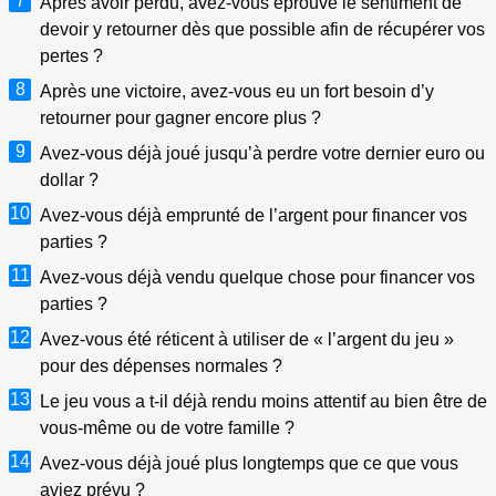
Après avoir perdu, avez-vous éprouvé le sentiment de
devoir y retourner dès que possible afin de récupérer vos
pertes ?
Après une victoire, avez-vous eu un fort besoin d’y
retourner pour gagner encore plus ?
Avez-vous déjà joué jusqu’à perdre votre dernier euro ou
dollar ?
Avez-vous déjà emprunté de l’argent pour financer vos
parties ?
Avez-vous déjà vendu quelque chose pour financer vos
parties ?
Avez-vous été réticent à utiliser de « l’argent du jeu »
pour des dépenses normales ?
Le jeu vous a t-il déjà rendu moins attentif au bien être de
vous-même ou de votre famille ?
Avez-vous déjà joué plus longtemps que ce que vous
aviez prévu ?