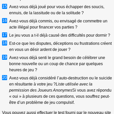
Avez-vous déjà joué pour vous échapper des soucis,
ennuis, de la lassitude ou de la solitude ?
Avez-vous déjà commis, ou envisagé de commettre un
acte illégal pour financer vos parties ?
Le jeu vous a t-il déjà causé des difficultés pour dormir ?
Est-ce que les disputes, déceptions ou frustrations créent
en vous un désir ardent de jouer ?
Avez-vous déjà senti le grand besoin de célébrer une
bonne nouvelle ou un coup de chance par quelques
heures de jeu ?
Avez-vous déjà considéré l’auto-destruction ou le suicide
en résultante à votre jeu ?
Liste utilisée avec la
permission des Joueurs Anonymes
Si vous avez répondu
« oui » à plusieurs de ces questions, vous souffrez peut-
être d’un problème de jeu compulsif.
Vous pouvez aussi effectuer le test fourni par le nouveau site