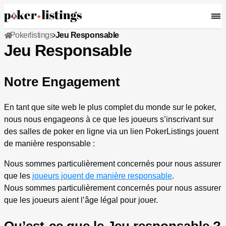
Pokerlistings
Jeu Responsable
Jeu Responsable
Notre Engagement
En tant que site web le plus complet du monde sur le poker,
nous nous engageons à ce que les joueurs s’inscrivant sur
des salles de poker en ligne via un lien PokerListings jouent
de manière responsable :
Nous sommes particulièrement concernés pour nous assurer
que les
joueurs jouent de manière responsable
.
Nous sommes particulièrement concernés pour nous assurer
que les joueurs aient l’âge légal pour jouer.
Qu’est-ce que le Jeu responsable ?