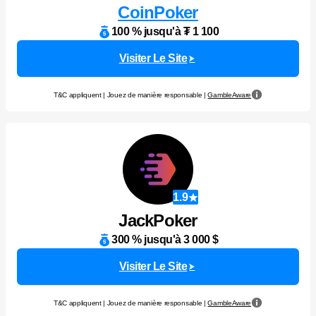
CoinPoker
100 % jusqu'à ₮ 1 100
Visiter Le Site
T&C appliquent | Jouez de manière responsable |
GambleAware
1.9
JackPoker
300 % jusqu'à 3 000 $
Visiter Le Site
T&C appliquent | Jouez de manière responsable |
GambleAware