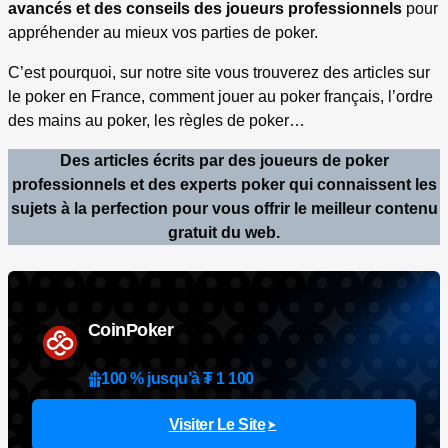
avancés et des conseils des joueurs professionnels
pour
appréhender au mieux vos parties de poker.
C’est pourquoi, sur notre site vous trouverez des articles sur
le poker en France, comment jouer au poker français, l’ordre
des mains au poker, les règles de poker…
Des articles écrits par des joueurs de poker
professionnels et des experts poker qui connaissent les
sujets à la perfection pour vous offrir le meilleur contenu
gratuit du web.
CoinPoker
100 % jusqu’à ₮ 1 100
Visiter Le Site