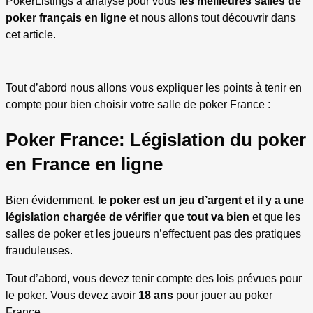
PokerListings a analysé pour vous
les meilleures salles de
poker français en ligne
et nous allons tout découvrir dans
cet article.
Tout d’abord nous allons vous expliquer les points à tenir en
compte pour bien choisir votre salle de poker France :
Poker France: Législation du poker
en France en ligne
Bien évidemment,
le poker est un jeu d’argent et il y a une
législation chargée de vérifier que tout va bien
et que les
salles de poker et les joueurs n’effectuent pas des pratiques
frauduleuses.
Tout d’abord, vous devez tenir compte des lois prévues pour
le poker. Vous devez avoir
18 ans
pour jouer au poker
France.