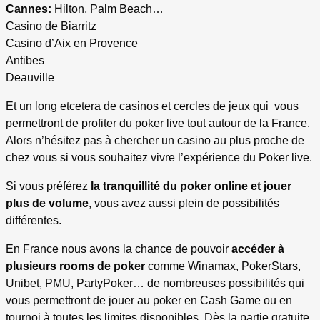
Cannes:
Hilton, Palm Beach…
Casino de Biarritz
Casino d’Aix en Provence
Antibes
Deauville
Et un long etcetera de casinos et cercles de jeux qui vous
permettront de profiter du poker live tout autour de la France.
Alors n’hésitez pas à chercher un casino au plus proche de
chez vous si vous souhaitez vivre l’expérience du Poker live.
Si vous préférez
la tranquillité du poker online et jouer
plus de volume
, vous avez aussi plein de possibilités
différentes.
En France nous avons la chance de pouvoir
accéder à
plusieurs rooms de poker
comme Winamax, PokerStars,
Unibet, PMU, PartyPoker… de nombreuses possibilités qui
vous permettront de jouer au poker en Cash Game ou en
tournoi à toutes les limites disponibles. Dès la partie gratuite