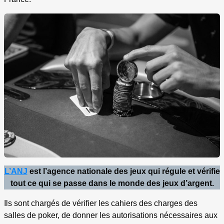
L’ANJ
est l’agence nationale des jeux qui régule et vérifie
tout ce qui se passe dans le monde des jeux d’argent.
Ils sont chargés de vérifier les cahiers des charges des
salles de poker, de donner les autorisations nécessaires aux