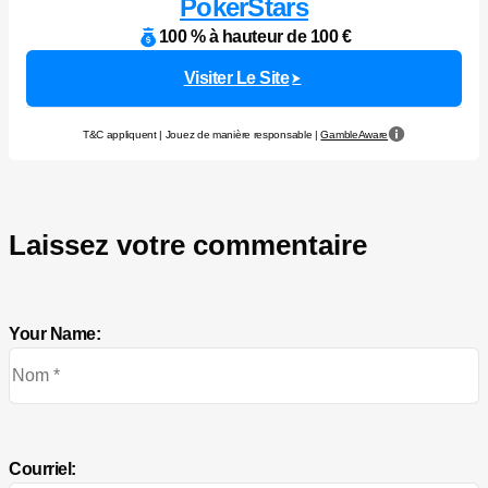
PokerStars
100 % à hauteur de 100 €
Visiter Le Site
T&C appliquent | Jouez de manière responsable |
GambleAware
Laissez votre commentaire
Your Name:
Courriel: