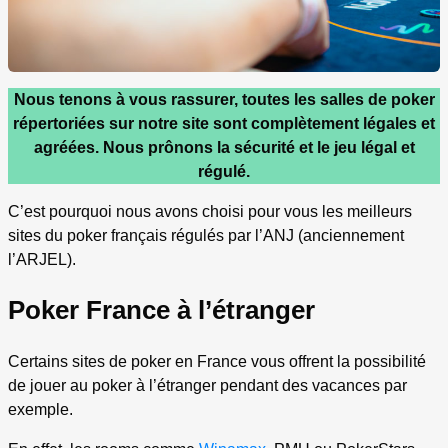
Nous tenons à vous rassurer, toutes les salles de poker
répertoriées sur notre site sont complètement légales et
agréées. Nous prônons la sécurité et le jeu légal et
régulé.
C’est pourquoi nous avons choisi pour vous les meilleurs
sites du poker français régulés par l’ANJ (anciennement
l’ARJEL).
Poker France à l’étranger
Certains sites de poker en France vous offrent la possibilité
de jouer au poker à l’étranger pendant des vacances par
exemple.