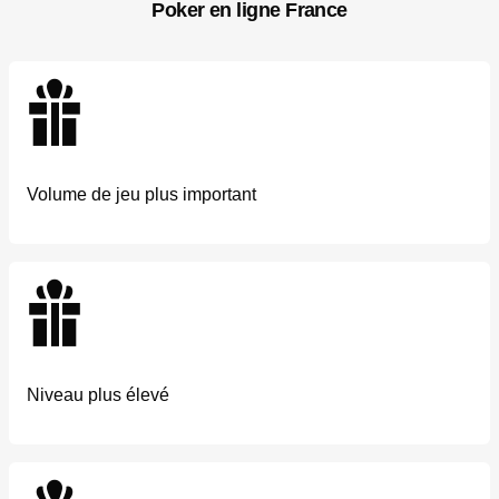
Poker en ligne France
Volume de jeu plus important
Niveau plus élevé