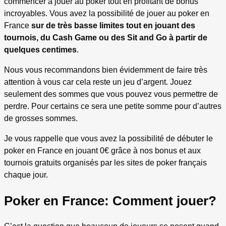
commencer à jouer au poker tout en profitant de bonus
incroyables. Vous avez la possibilité de jouer au poker en
France
sur de très basse limites tout en jouant des
tournois, du Cash Game ou des Sit and Go à partir de
quelques centimes
.
Nous vous recommandons bien évidemment de faire très
attention à vous car cela reste un jeu d’argent. Jouez
seulement des sommes que vous pouvez vous permettre de
perdre. Pour certains ce sera une petite somme pour d’autres
de grosses sommes.
Je vous rappelle que vous avez la possibilité de débuter le
poker en France en jouant 0€ grâce à nos bonus et aux
tournois gratuits organisés par les sites de poker français
chaque jour.
Poker en France: Comment jouer?