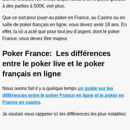
à des parties à 500€, voir plus.
Que ce soit pour jouer au poker en France, au Casino ou en
salle de poker français en ligne, vous devez avoir 18 ans. En
effet, la loi a acté que pour tout jeu d’argent, dont le poker
France, vous devez être majeur.
Poker France: Les différences
entre le poker live et le poker
français en ligne
Nous avons fait il y a quelque temps
un guide sur les
différences entre le poker France en ligne et le poker en
France en casino
.
Je voulais vous rappeler ici les différences les plus notables: