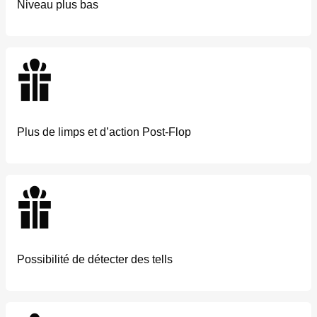
Niveau plus bas
Plus de limps et d’action Post-Flop
Possibilité de détecter des tells