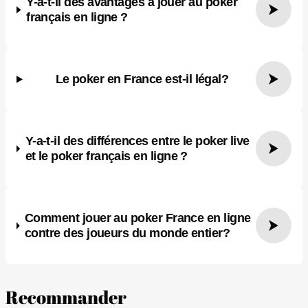
Y-a-t-il des avantages à jouer au poker
français en ligne ?
Le poker en France est-il légal?
Y-a-t-il des différences entre le poker live
et le poker français en ligne ?
Comment jouer au poker France en ligne
contre des joueurs du monde entier?
Recommander