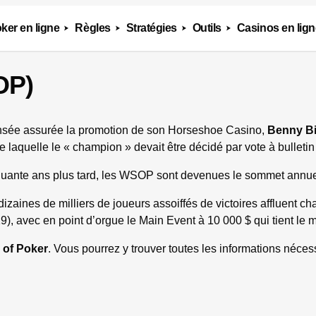
ker en ligne
Règles
Stratégies
Outils
Casinos en lign
OP)
nsée assurée la promotion de son Horseshoe Casino,
Benny B
 laquelle le « champion » devait être décidé par vote à bulletin
uante ans plus tard, les WSOP sont devenues le sommet annuel
dizaines de milliers de joueurs assoiffés de victoires affluent 
019), avec en point d’orgue le Main Event à 10 000 $ qui tient le 
s of Poker
. Vous pourrez y trouver toutes les informations néce