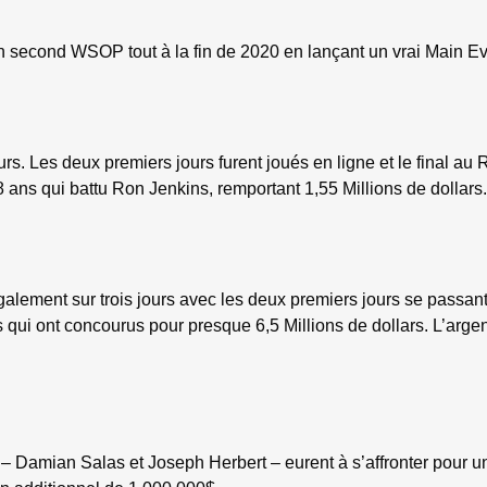
second WSOP tout à la fin de 2020 en lançant un vrai Main Eve
Les deux premiers jours furent joués en ligne et le final au 
8 ans qui battu Ron Jenkins, remportant 1,55 Millions de dollars.
lement sur trois jours avec les deux premiers jours se passant
ui ont concourus pour presque 6,5 Millions de dollars. L’arg
Damian Salas et Joseph Herbert – eurent à s’affronter pour un