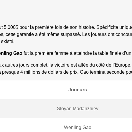
 5,000$ pour la première fois de son histoire. Spécificité uniqu
s, cette garantie a été même surpassé. Les joueurs ont concouru 
existé.
nling Gao
fut la première femme à atteindre la table finale d
ux autres jours complet, la victoire est allée du côté de l’Europ
a presque 4 millions de dollars de prix. Gao termina seconde pou
Joueurs
Stoyan Madanzhiev
Wenling Gao