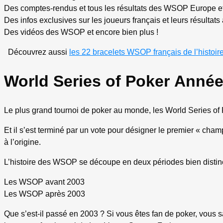
Des comptes-rendus et tous les résultats des WSOP Europe e
Des infos exclusives sur les joueurs français et leurs résulta
Des vidéos des WSOP et encore bien plus !
Découvrez aussi
les 22 bracelets WSOP français de l’histoir
World Series of Poker Anné
Le plus grand tournoi de poker au monde, les World Series of 
Et il s’est terminé par un vote pour désigner le premier « cha
à l’origine.
L’histoire des WSOP se découpe en deux périodes bien distinc
Les WSOP avant 2003
Les WSOP après 2003
Que s’est-il passé en 2003 ? Si vous êtes fan de poker, vous