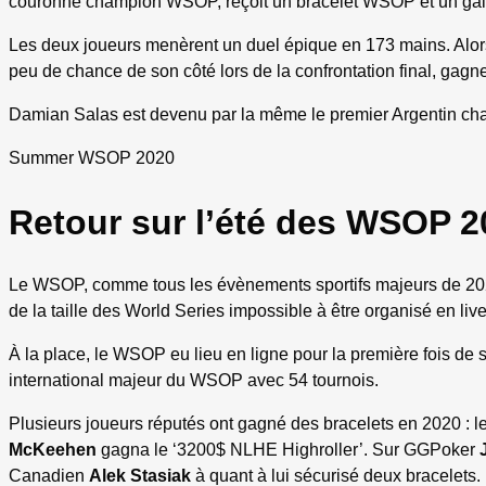
couronné champion WSOP, reçoit un bracelet WSOP et un gain
Les deux joueurs menèrent un duel épique en 173 mains. Alors 
peu de chance de son côté lors de la confrontation final, gagn
Damian Salas est devenu par la même le premier Argentin c
Summer WSOP 2020
Retour sur l’été des WSOP 2
Le WSOP, comme tous les évènements sportifs majeurs de 2020,
de la taille des World Series impossible à être organisé en live
À la place, le WSOP eu lieu en ligne pour la première fois de
international majeur du WSOP avec 54 tournois.
Plusieurs joueurs réputés ont gagné des bracelets en 2020 : 
McKeehen
gagna le ‘3200$ NLHE Highroller’. Sur GGPoker
Canadien
Alek Stasiak
à quant à lui sécurisé deux bracelets.