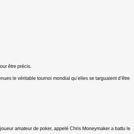
ur être précis.
ues le véritable tournoi mondial qu’elles se targuaient d’être
 joueur amateur de poker, appelé Chris Moneymaker a battu le