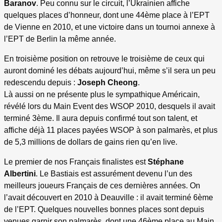
Baranov
. Peu connu sur le circuit, l’Ukrainien affiche
quelques places d’honneur, dont une 44ème place à l’EPT
de Vienne en 2010, et une victoire dans un tournoi annexe à
l’EPT de Berlin la même année.
En troisième position on retrouve le troisième de ceux qui
auront dominé les débats aujourd’hui, même s’il sera un peu
redescendu depuis :
Joseph Cheong
.
Là aussi on ne présente plus le sympathique Américain,
révélé lors du Main Event des WSOP 2010, desquels il avait
terminé 3ème. Il aura depuis confirmé tout son talent, et
affiche déjà 11 places payées WSOP à son palmarès, et plus
de 5,3 millions de dollars de gains rien qu’en live.
Le premier de nos Français finalistes est
Stéphane
Albertini
. Le Bastiais est assurément devenu l’un des
meilleurs joueurs Français de ces dernières années. On
l’avait découvert en 2010 à Deauville : il avait terminé 6ème
de l’EPT. Quelques nouvelles bonnes places sont depuis
venues garnir son palmarès, dont une 46ème place au Main