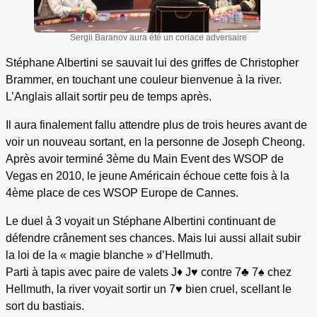
Sergii Baranov aura été un coriace adversaire
Stéphane Albertini se sauvait lui des griffes de Christopher
Brammer, en touchant une couleur bienvenue à la river.
L’Anglais allait sortir peu de temps après.
Il aura finalement fallu attendre plus de trois heures avant de
voir un nouveau sortant, en la personne de Joseph Cheong.
Après avoir terminé 3ème du Main Event des WSOP de
Vegas en 2010, le jeune Américain échoue cette fois à la
4ème place de ces WSOP Europe de Cannes.
Le duel à 3 voyait un Stéphane Albertini continuant de
défendre crânement ses chances. Mais lui aussi allait subir
la loi de la « magie blanche » d’Hellmuth.
Parti à tapis avec paire de valets J♦ J♥ contre 7♣ 7♠ chez
Hellmuth, la river voyait sortir un 7♥ bien cruel, scellant le
sort du bastiais.