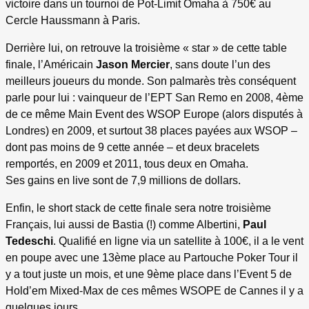
victoire dans un tournoi de Pot-Limit Omaha à 750€ au
Cercle Haussmann à Paris.
Derrière lui, on retrouve la troisième « star » de cette table
finale, l’Américain
Jason Mercier
, sans doute l’un des
meilleurs joueurs du monde. Son palmarès très conséquent
parle pour lui : vainqueur de l’EPT San Remo en 2008, 4ème
de ce même Main Event des WSOP Europe (alors disputés à
Londres) en 2009, et surtout 38 places payées aux WSOP –
dont pas moins de 9 cette année – et deux bracelets
remportés, en 2009 et 2011, tous deux en Omaha.
Ses gains en live sont de 7,9 millions de dollars.
Enfin, le short stack de cette finale sera notre troisième
Français, lui aussi de Bastia (!) comme Albertini,
Paul
Tedeschi
. Qualifié en ligne via un satellite à 100€, il a le vent
en poupe avec une 13ème place au Partouche Poker Tour il
y a tout juste un mois, et une 9ème place dans l’Event 5 de
Hold’em Mixed-Max de ces mêmes WSOPE de Cannes il y a
quelques jours.