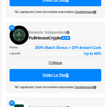
T&C appliquent | Jouez de manière responsable |
GambleAware
#6
Network: Independent
FullHouseCrypto
4.1
250% Match Bonus + 20% Instant Cash
Prime:
Up to 40%
Loyauté:
Critique
Visiter Le Site
T&C appliquent | Jouez de manière responsable |
GambleAware
#7