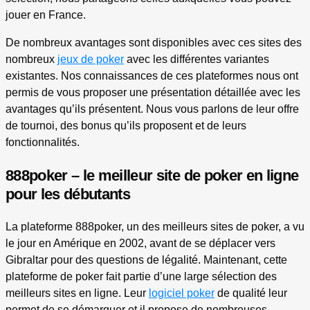
jouer en France.
De nombreux avantages sont disponibles avec ces sites des
nombreux
jeux de poker
avec les différentes variantes
existantes. Nos connaissances de ces plateformes nous ont
permis de vous proposer une présentation détaillée avec les
avantages qu’ils présentent. Nous vous parlons de leur offre
de tournoi, des bonus qu’ils proposent et de leurs
fonctionnalités.
888poker – le meilleur site de poker en ligne
pour les débutants
La plateforme 888poker, un des meilleurs sites de poker, a vu
le jour en Amérique en 2002, avant de se déplacer vers
Gibraltar pour des questions de légalité. Maintenant, cette
plateforme de poker fait partie d’une large sélection des
meilleurs sites en ligne. Leur
logiciel poker
de qualité leur
permet de se démarquer et il propose de nombreuses