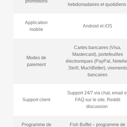
promotions
hebdomadaires et quotidien
Application
Android et iOS
mobile
Cartes bancaires (Visa,
Mastercard), portefeuilles
Modes de
électroniques (PayPal, Netelle
paiement
Skrill, MuchBetter), virements
bancaires
Support 24/7 via chat, email e
Support client
FAQ sur le site, Reddit
discussion
Programme de
Fish Buffet – programme de