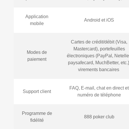
Application
Android et iOS
mobile
Cartes de crédit/débit (Visa,
Mastercard), portefeuilles
Modes de
électroniques (PayPal, Netelle
paiement
paysafecard, MuchBetter, etc.)
virements bancaires
FAQ, E-mail, chat en direct et
Support client
numéro de téléphone
Programme de
888 poker club
fidélité