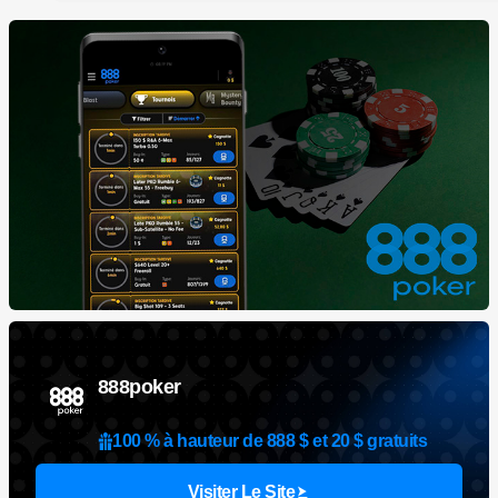
888poker
100 % à hauteur de 888 $ et 20 $ gratuits
Visiter Le Site