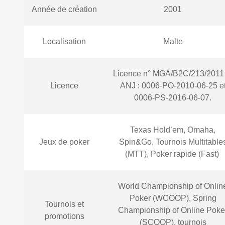
Année de création
2001
Localisation
Malte
Licence n° MGA/B2C/213/2011 
Licence
ANJ : 0006-PO-2010-06-25 e
0006-PS-2016-06-07.
Texas Hold’em, Omaha,
Jeux de poker
Spin&Go, Tournois Multitable
(MTT), Poker rapide (Fast)
World Championship of Onlin
Poker (WCOOP), Spring
Tournois et
Championship of Online Poke
promotions
(SCOOP), tournois