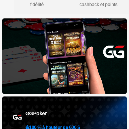
fidélité
cashback et points
GGPoker
100 % à hauteur de 600 $