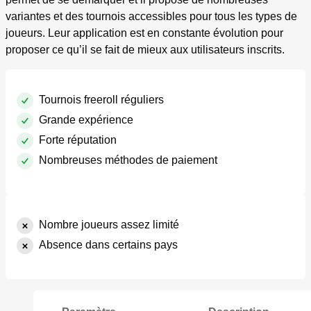
variantes et des tournois accessibles pour tous les types de
joueurs. Leur application est en constante évolution pour
proposer ce qu’il se fait de mieux aux utilisateurs inscrits.
Tournois freeroll réguliers
Grande expérience
Forte réputation
Nombreuses méthodes de paiement
Nombre joueurs assez limité
Absence dans certains pays