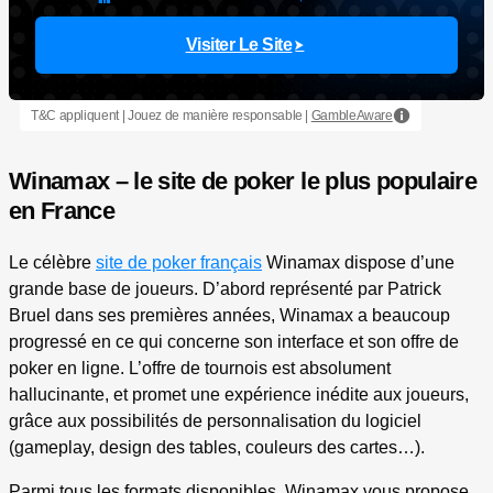
Visiter Le Site
T&C appliquent | Jouez de manière responsable |
GambleAware
Winamax – le site de poker le plus populaire
en France
Le célèbre
site de poker français
Winamax dispose d’une
grande base de joueurs. D’abord représenté par Patrick
Bruel dans ses premières années, Winamax a beaucoup
progressé en ce qui concerne son interface et son offre de
poker en ligne. L’offre de tournois est absolument
hallucinante, et promet une expérience inédite aux joueurs,
grâce aux possibilités de personnalisation du logiciel
(gameplay, design des tables, couleurs des cartes…).
Parmi tous les formats disponibles, Winamax vous propose