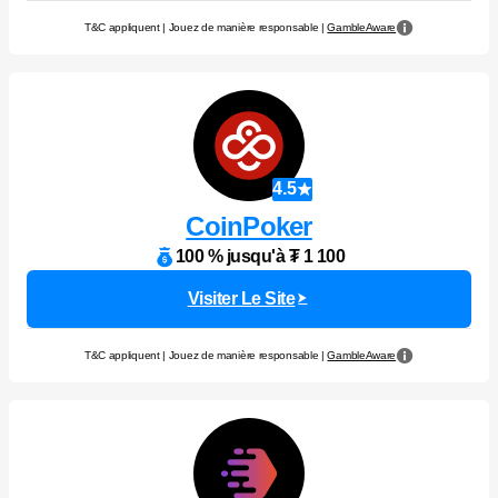
T&C appliquent | Jouez de manière responsable |
GambleAware
4.5
CoinPoker
100 % jusqu'à ₮ 1 100
Visiter Le Site
T&C appliquent | Jouez de manière responsable |
GambleAware