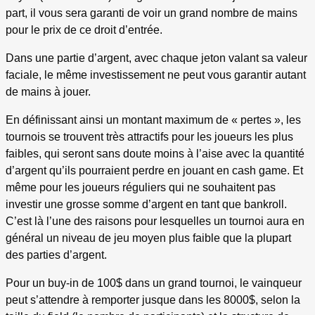
part, il vous sera garanti de voir un grand nombre de mains
pour le prix de ce droit d’entrée.
Dans une partie d’argent, avec chaque jeton valant sa valeur
faciale, le même investissement ne peut vous garantir autant
de mains à jouer.
En définissant ainsi un montant maximum de « pertes », les
tournois se trouvent très attractifs pour les joueurs les plus
faibles, qui seront sans doute moins à l’aise avec la quantité
d’argent qu’ils pourraient perdre en jouant en cash game. Et
même pour les joueurs réguliers qui ne souhaitent pas
investir une grosse somme d’argent en tant que bankroll.
C’est là l’une des raisons pour lesquelles un tournoi aura en
général un niveau de jeu moyen plus faible que la plupart
des parties d’argent.
Pour un buy-in de 100$ dans un grand tournoi, le vainqueur
peut s’attendre à remporter jusque dans les 8000$, selon la