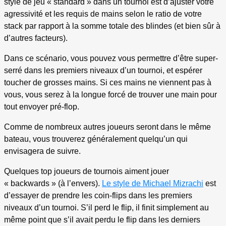
style de jeu « standard » dans un tournoi est d’ajuster votre
agressivité et les requis de mains selon le ratio de votre
stack par rapport à la somme totale des blindes (et bien sûr à
d’autres facteurs).
Dans ce scénario, vous pouvez vous permettre d’être super-
serré dans les premiers niveaux d’un tournoi, et espérer
toucher de grosses mains. Si ces mains ne viennent pas à
vous, vous serez à la longue forcé de trouver une main pour
tout envoyer pré-flop.
Comme de nombreux autres joueurs seront dans le même
bateau, vous trouverez généralement quelqu’un qui
envisagera de suivre.
Quelques top joueurs de tournois aiment jouer
« backwards » (à l’envers).
Le style de Michael Mizrachi
est
d’essayer de prendre les coin-flips dans les premiers
niveaux d’un tournoi. S’il perd le flip, il finit simplement au
même point que s’il avait perdu le flip dans les derniers