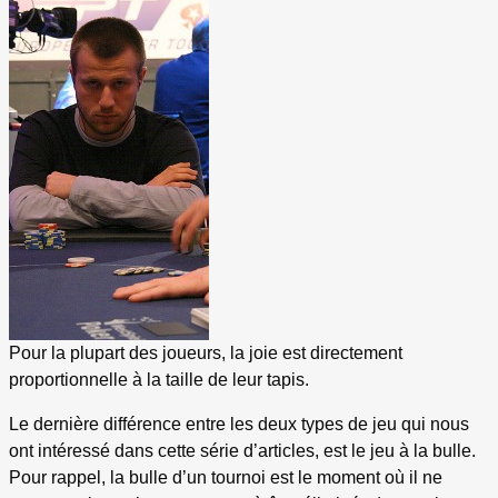
Pour la plupart des joueurs, la joie est directement
proportionnelle à la taille de leur tapis.
Le dernière différence entre les deux types de jeu qui nous
ont intéressé dans cette série d’articles, est le jeu à la bulle.
Pour rappel, la bulle d’un tournoi est le moment où il ne