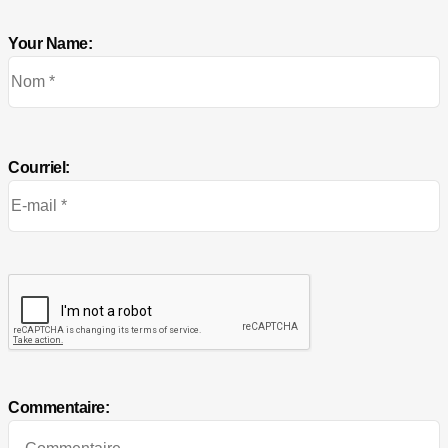
Your Name:
Courriel:
Commentaire: