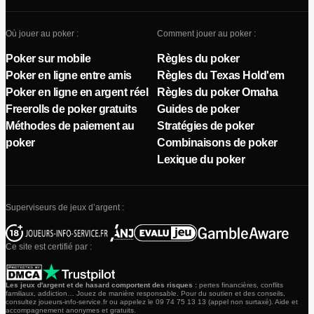
Où jouer au poker :
Comment jouer au poker :
Poker sur mobile
Règles du poker
Poker en ligne entre amis
Règles du Texas Hold'em
Poker en ligne en argent réel
Règles du poker Omaha
Freerolls de poker gratuits
Guides de poker
Méthodes de paiement au
Stratégies de poker
poker
Combinaisons de poker
Lexique du poker
Superviseurs de jeux d’argent :
Ce site est certifié par :
Les jeux d'argent et de hasard comportent des risques :
pertes financières, conflits
familiaux, addiction… Jouez de manière responsable. Pour du soutien et des conseils,
consultez joueurs-info-service.fr ou appelez le 09 74 75 13 13 (appel non surtaxé). Aide et
accompagnement anonymes et gratuits.