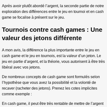
Après avoir plutôt abordé l’argent, la seconde partie de notre
exploration des différences entre le jeu en tournoi et en cash
game se focalise à présent sur le jeu.
Tournois contre cash games : Une
valeur des jetons différente
A mon avis, la différence la plus importante entre le jeu en
cash game et le jeu en tournois, est la valeur d’un jeton. Le
jeu en partie d’argent, et la théorie, vous autorisent à être très
libéral avec vos jetons.
De nombreux concepts de cash game sont formulés selon
l’hypothèse que vous avez la possibilité et la volonté de
recaver (racheter des jetons). Prenez les cotes implicites
comme exemple :
En cash game, il peut être très rentable de mettre de l’argent