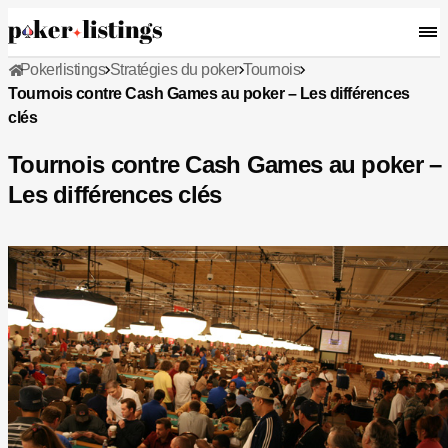
Pokerlistings
Stratégies du poker
Tournois
Tournois contre Cash Games au poker – Les différences
clés
Tournois contre Cash Games au poker –
Les différences clés