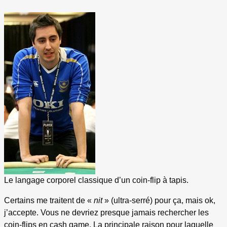
Le langage corporel classique d’un coin-flip à tapis.
Certains me traitent de «
nit
» (ultra-serré) pour ça, mais ok,
j’accepte. Vous ne devriez presque jamais rechercher les
coin-flips en cash game. La principale raison pour laquelle