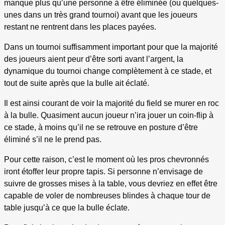
manque plus qu’une personne à être éliminée (ou quelques-
unes dans un très grand tournoi) avant que les joueurs
restant ne rentrent dans les places payées.
Dans un tournoi suffisamment important pour que la majorité
des joueurs aient peur d’être sorti avant l’argent, la
dynamique du tournoi change complètement à ce stade, et
tout de suite après que la bulle ait éclaté.
Il est ainsi courant de voir la majorité du field se murer en roc
à la bulle. Quasiment aucun joueur n’ira jouer un coin-flip à
ce stade, à moins qu’il ne se retrouve en posture d’être
éliminé s’il ne le prend pas.
Pour cette raison, c’est le moment où les pros chevronnés
iront étoffer leur propre tapis. Si personne n’envisage de
suivre de grosses mises à la table, vous devriez en effet être
capable de voler de nombreuses blindes à chaque tour de
table jusqu’à ce que la bulle éclate.