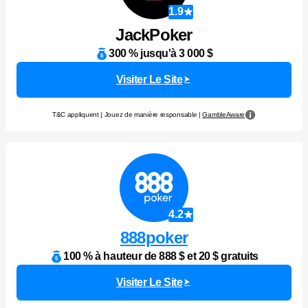
1.9
JackPoker
300 % jusqu'à 3 000 $
Visiter Le Site
T&C appliquent | Jouez de manière responsable |
GambleAware
4.2
888poker
100 % à hauteur de 888 $ et 20 $ gratuits
Visiter Le Site