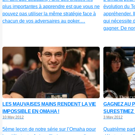
plus importantes à apprendre est que vous ne
évolution du T
pouvez pas utiliser la même stratégie face à
appréhender. Il
chacun de vos adversaires au poker.…
qui nécessite 
gagner. De n
LES MAUVAISES MAINS RENDENT LA VIE
GAGNEZ AU P
IMPOSSIBLE EN OMAHA !
SURESTIMEZ 
10 May 2012
3 May 2012
5ème leçon de notre série sur l’Omaha pour
Quatrième part