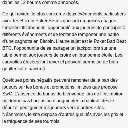
dans les 12 heures comme annoncés.
Ce qui revient le plus concerne deux événements particuliers
avec les Bitcoin Poker Series qui sont organisés chaque
trimestre. Ils donnent l’opportunité aux joueurs de participer à
différents événements et de tenter de remporter une partie
d’une cagnotte en Bitcoin. L’autre sujet est le Poker Bad Beat
BTC, l’opportunité de se partager un jackpot lors sur une
table permet aux joueurs de croire en leur bonne étoile. Les
cagnottes élevées font rêver et peuvent permettre de bien
gonfler votre bankroll.
Quelques points négatifs peuvent remonter de la part des
joueurs sur les bonus et promotions limitées que propose
SwC. L’absence du bonus de bienvenue lors de l’inscription
ne donne pas l’occasion d’augmenter la bankroll dès le
début et peut guider les joueurs vers d’autres sites.
Néanmoins, le site dispose d’autres qualités avec les prix et
la fréquence de ses tournois.