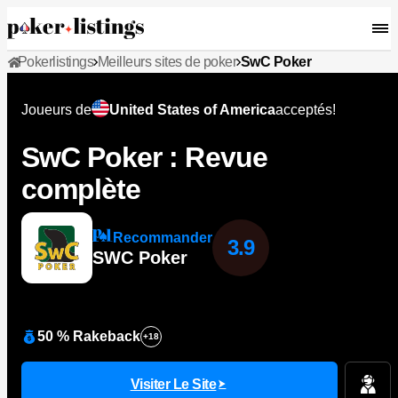
Pokerlistings
Meilleurs sites de poker
SwC Poker
Joueurs de
United States of America
acceptés!
SwC Poker : Revue
complète
Recommander
3.9
SWC Poker
50 % Rakeback
+18
Visiter Le Site