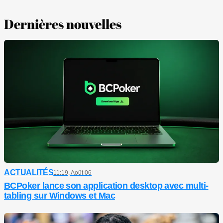
Dernières nouvelles
ACTUALITÉS
11:19, Août 06
BCPoker lance son application desktop avec multi-
tabling sur Windows et Mac