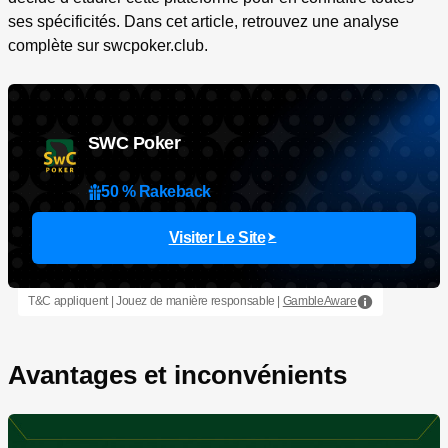
ses spécificités. Dans cet article, retrouvez une analyse
complète sur swcpoker.club.
SWC Poker
50 % Rakeback
Visiter Le Site
T&C appliquent | Jouez de manière responsable |
GambleAware
Avantages et inconvénients