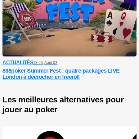
ACTUALITÉS
13:06, Août 03
888poker Summer Fest : quatre packages LIVE
London à décrocher en freeroll
Les meilleures alternatives pour
jouer au poker