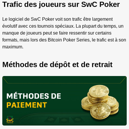
Trafic des joueurs sur SwC Poker
Le logiciel de SwC Poker voit son trafic être largement
évolutif avec ces tournois spéciaux. La plupart du temps, un
manque de joueurs peut se faire ressentir sur certains
formats, mais lors des Bitcoin Poker Series, le trafic est à son
maximum.
Méthodes de dépôt et de retrait