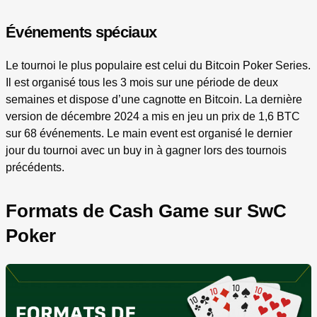
Événements spéciaux
Le tournoi le plus populaire est celui du Bitcoin Poker Series.
Il est organisé tous les 3 mois sur une période de deux
semaines et dispose d’une cagnotte en Bitcoin. La dernière
version de décembre 2024 a mis en jeu un prix de 1,6 BTC
sur 68 événements. Le main event est organisé le dernier
jour du tournoi avec un buy in à gagner lors des tournois
précédents.
Formats de Cash Game sur SwC
Poker