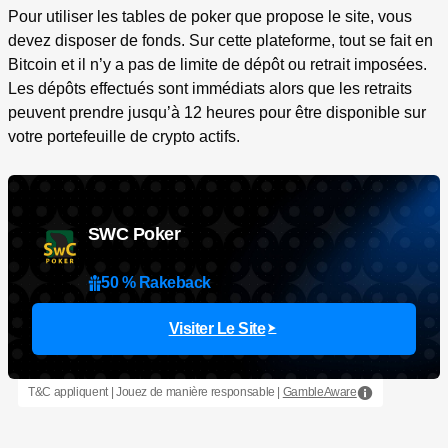
Pour utiliser les tables de poker que propose le site, vous
devez disposer de fonds. Sur cette plateforme, tout se fait en
Bitcoin et il n’y a pas de limite de dépôt ou retrait imposées.
Les dépôts effectués sont immédiats alors que les retraits
peuvent prendre jusqu’à 12 heures pour être disponible sur
votre portefeuille de crypto actifs.
SWC Poker
50 % Rakeback
Visiter Le Site
T&C appliquent | Jouez de manière responsable |
GambleAware