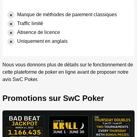
Manque de méthodes de paiement classiques
Traffic limité
Absence de licence
Uniquement en anglais
Nous vous donnons plus de détails sur le fonctionnement de
cette plateforme de poker en ligne avant de proposer notre
avis SwC Poker.
Promotions sur SwC Poker