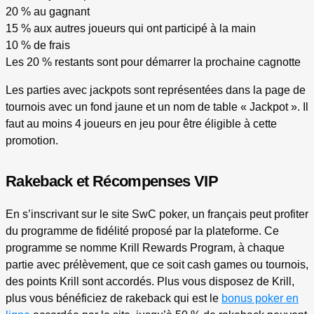
20 % au gagnant
15 % aux autres joueurs qui ont participé à la main
10 % de frais
Les 20 % restants sont pour démarrer la prochaine cagnotte
Les parties avec jackpots sont représentées dans la page de
tournois avec un fond jaune et un nom de table « Jackpot ». Il
faut au moins 4 joueurs en jeu pour être éligible à cette
promotion.
Rakeback et Récompenses VIP
En s’inscrivant sur le site SwC poker, un français peut profiter
du programme de fidélité proposé par la plateforme. Ce
programme se nomme Krill Rewards Program, à chaque
partie avec prélèvement, que ce soit cash games ou tournois,
des points Krill sont accordés. Plus vous disposez de Krill,
plus vous bénéficiez de rakeback qui est le
bonus poker en