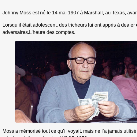
Johnny Moss est né le 14 mai 1907 à Marshall, au Texas, avant 
Lorsqu’il était adolescent, des tricheurs lui ont appris à deal
adversaires.
L’heure des comptes.
Moss a mémorisé tout ce qu’il voyait, mais ne l’a jamais utilis