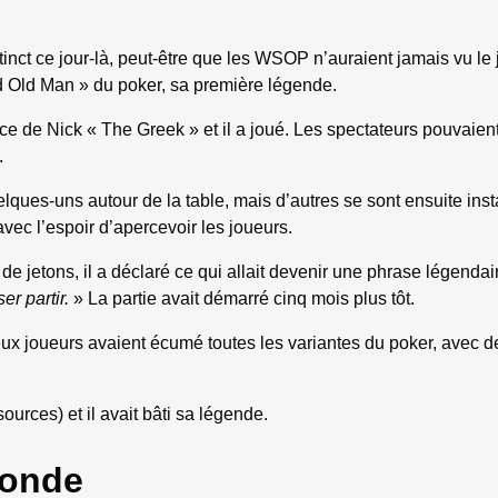
tinct ce jour-là, peut-être que les WSOP n’auraient jamais vu le
d Old Man » du poker, sa première légende.
 face de Nick « The Greek » et il a joué. Les spectateurs pouvaien
.
lques-uns autour de la table, mais d’autres se sont ensuite insta
vec l’espoir d’apercevoir les joueurs.
e jetons, il a déclaré ce qui allait devenir une phrase légendai
er partir.
» La partie avait démarré cinq mois plus tôt.
ux joueurs avaient écumé toutes les variantes du poker, avec 
ources) et il avait bâti sa légende.
monde