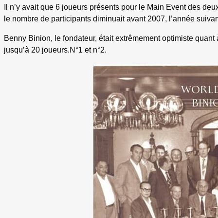
Il n’y avait que 6 joueurs présents pour le Main Event des de
le nombre de participants diminuait avant 2007, l’année suivan
Benny Binion, le fondateur, était extrêmement optimiste quant à
jusqu’à 20 joueurs.
N°1 et n°2.