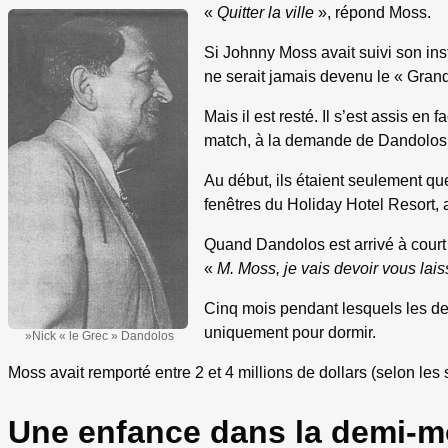
«
Quitter la ville
», répond Moss.
Si Johnny Moss avait suivi son ins
ne serait jamais devenu le « Gran
Mais il est resté. Il s’est assis en
match, à la demande de Dandolos
Au début, ils étaient seulement que
fenêtres du Holiday Hotel Resort, a
Quand Dandolos est arrivé à court d
«
M. Moss, je vais devoir vous laiss
Cinq mois pendant lesquels les de
uniquement pour dormir.
»Nick « le Grec » Dandolos
Moss avait remporté entre 2 et 4 millions de dollars (selon les s
Une enfance dans la demi-