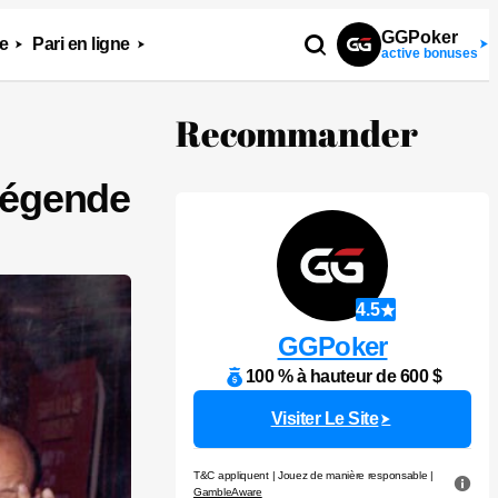
GGPoker
e
Pari en ligne
active bonuses
Recommander
légende
4.5
GGPoker
100 % à hauteur de 600 $
Visiter Le Site
T&C appliquent | Jouez de manière responsable |
GambleAware