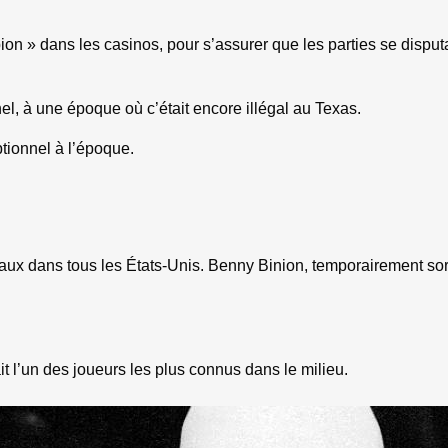
ion » dans les casinos, pour s’assurer que les parties se dispu
el, à une époque où c’était encore illégal au Texas.
ptionnel à l’époque.
rnaux dans tous les États-Unis. Benny Binion, temporairement sort
t l’un des joueurs les plus connus dans le milieu.