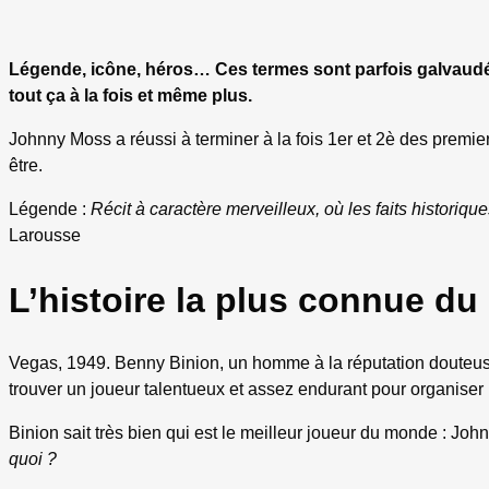
Légende, icône, héros… Ces termes sont parfois galvaudés
tout ça à la fois et même plus.
Johnny Moss a réussi à terminer à la fois 1er et 2è des premi
être.
Légende :
Récit à caractère merveilleux, où les faits historiqu
Larousse
L’histoire la plus connue du
Vegas, 1949. Benny Binion, un homme à la réputation douteus
trouver un joueur talentueux et assez endurant pour organiser 
Binion sait très bien qui est le meilleur joueur du monde : Johnny
quoi ?