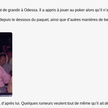
de grandir à Odessa. Il a appris à jouer au poker alors qu’il n’
er depuis le dessous du paquet, ainsi que d’autres manières de b
é, d’après lui. Quelques rumeurs veulent tout de même qu’il ait 