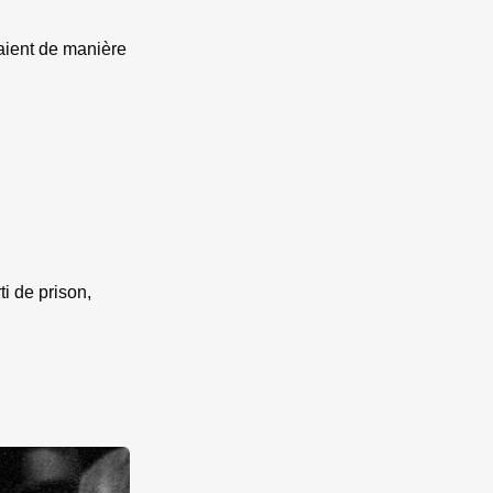
taient de manière
i de prison,