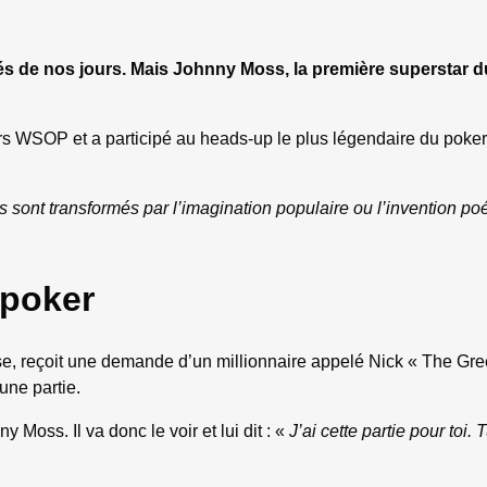
 de nos jours. Mais Johnny Moss, la première superstar du
ers WSOP et a participé au heads-up le plus légendaire du poke
es sont transformés par l’imagination populaire ou l’invention po
 poker
e, reçoit une demande d’un millionnaire appelé Nick « The Gre
une partie.
 Moss. Il va donc le voir et lui dit : «
J’ai cette partie pour toi. 