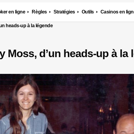
ker en ligne
Règles
Stratégies
Outils
Casinos en lign
un heads-up à la légende
y Moss, d’un heads-up à la 