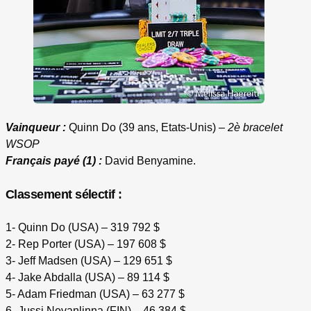
Vainqueur :
Quinn Do (39 ans, Etats-Unis) –
2è bracelet
WSOP
Français payé (1) :
David Benyamine.
Classement sélectif :
1- Quinn Do (USA) – 319 792 $
2- Rep Porter (USA) – 197 608 $
3- Jeff Madsen (USA) – 129 651 $
4- Jake Abdalla (USA) – 89 114 $
5- Adam Friedman (USA) – 63 277 $
6- Jussi Nevanlinna (FIN) – 46 384 $