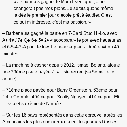
« Je pourrais gagner le Main Event que ça ne
changerait pas mes plans. Je serais quand même
là dès le premier jour d’école prêt à étudier. C’est
ce qui m’intéresse, c’est ma passion. »
– Barber aura gagné la partie en 7-Card Stud Hi-Lo, avec
A♦ 4♥ / 7♠ Q♣ 6♣ 5♦ 2♦ « scoopant » le pot avec hauteur as,
et 6-5-4-2-A pour le low. Le heads-up aura duré environ 40
minutes.
– La machine à casher depuis 2012, Ismael Bojang, ajoute
une 29ème place payée à sa liste record (sa 5ème cette
année).
– 71ème place payée pour Barry Greenstein. 63ème pour
John Cernuto. 49ème pour Scotty Nguyen. 41ème pour Eli
Elezra et sa 7ème de l’année.
– Sur les 16 pays représentés dans cette épreuve, après les
Américains les plus nombreux étaient les joueurs Russes