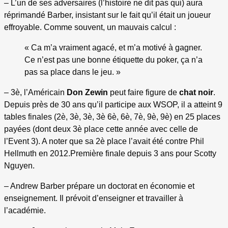
– L’un de ses adversaires (l’histoire ne dit pas qui) aura
réprimandé Barber, insistant sur le fait qu’il était un joueur
effroyable. Comme souvent, un mauvais calcul :
« Ca m’a vraiment agacé, et m’a motivé à gagner.
Ce n’est pas une bonne étiquette du poker, ça n’a
pas sa place dans le jeu. »
– 3è, l’Américain
Don Zewin
peut faire figure de
chat noir
.
Depuis près de 30 ans qu’il participe aux WSOP, il a atteint 9
tables finales (2è, 3è, 3è, 3è 6è, 6è, 7è, 9è, 9è) en 25 places
payées (dont deux 3è place cette année avec celle de
l’Event 3). A noter que sa 2è place l’avait été contre Phil
Hellmuth en 2012.
Première finale depuis 3 ans pour Scotty
Nguyen.
– Andrew Barber prépare un doctorat en économie et
enseignement. Il prévoit d’enseigner et travailler à
l’académie.