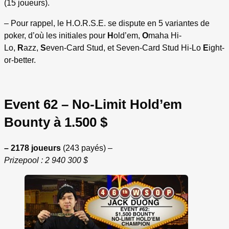
(15 joueurs).
– Pour rappel, le H.O.R.S.E. se dispute en 5 variantes de
poker, d’où les initiales pour
H
old’em,
O
maha Hi-
Lo,
R
azz,
S
even-Card Stud, et Seven-Card Stud Hi-Lo
E
ight-
or-better.
Event 62 – No-Limit Hold’em
Bounty à 1.500 $
– 2178 joueurs
(243 payés) –
Prizepool : 2 940 300 $