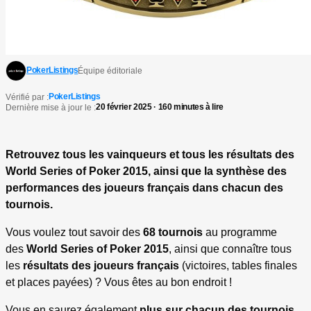
PokerListings
Équipe éditoriale
PokerListings
Vérifié par :
20 février 2025 · 160 minutes à lire
Dernière mise à jour le :
Retrouvez tous les vainqueurs et tous les résultats des
World Series of Poker 2015, ainsi que la synthèse des
performances des joueurs français dans chacun des
tournois.
Vous voulez tout savoir des
68 tournois
au programme
des
World Series of Poker 2015
, ainsi que connaître tous
les
résultats des joueurs français
(victoires, tables finales
et places payées) ? Vous êtes au bon endroit !
Vous en saurez également
plus sur chacun des tournois
,