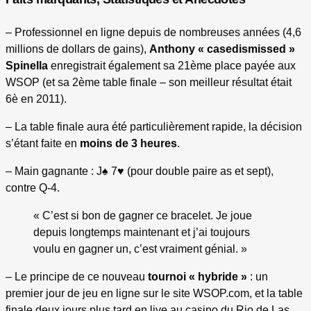
– Professionnel en ligne depuis de nombreuses années (4,6
millions de dollars de gains),
Anthony « casedismissed »
Spinella
enregistrait également sa 21ème place payée aux
WSOP (et sa 2ème table finale – son meilleur résultat était
6è en 2011).
– La table finale aura été particulièrement rapide, la décision
s’étant faite en
moins de 3 heures
.
– Main gagnante : J♠ 7♥ (pour double paire as et sept),
contre Q-4.
« C’est si bon de gagner ce bracelet. Je joue
depuis longtemps maintenant et j’ai toujours
voulu en gagner un, c’est vraiment génial. »
– Le principe de ce nouveau
tournoi « hybride »
: un
premier jour de jeu en ligne sur le site WSOP.com, et la table
finale deux jours plus tard en live au casino du Rio de Las