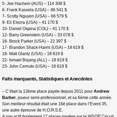
5- Joe Hachem (AUS) – 114 308 $
6- Frank Kassela (USA) – 86 541 $
7- Scotty Nguyen (USA) – 66 579 $
9- Eli Elezra (USA) – 41 170 $
10- Daniel Ospina (COL) – 41 170 $
12- Barry Greenstein (USA) – 33 078 $
16- Brock Parker (USA) – 22 397 $
17- Brandon Shack-Harris (USA) – 18 619 $
18- Matt Glantz (USA) – 18 619 $
22- Ismael Bojang (ALL) – 18 619 $
23- John Cernuto (USA) – 18 619 $
Faits marquants, Statistiques et Anecdotes
– C’était la 13ème place payée depuis 2011 pour
Andrew
Barber
, joueur semi-professionnel, et sa 6ème cette année.
Son meilleur résultat était une 16è place dans l’Event 35,
une autre épreuve de H.O.R.S.E.
A son actif également 17 places payées sur le WSOP Circuit.