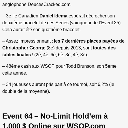
anglophone DeucesCracked.com.
– 3è, le Canadien
Daniel Idema
espérait décrocher son
deuxième bracelet de ces Series (vainqueur de l’Event 35).
Cela aurait été son quatrième bracelet.
– Assez impressionnant :
les 7 dernières places payées de
Christopher George
(8è) depuis 2013, sont
toutes des
tables finales
! (2è, 4è, 6è, 6è, 3è, 4è, 8è).
– 48ème cash aux WSOP pour Todd Brunson, son 5ème
cette année.
– 34 joueuses auront pris part à ce tournoi, soit 6,2% (le
double de la moyenne).
Event 64 – No-Limit Hold’em à
1.000 $ Online sur WSOP.com