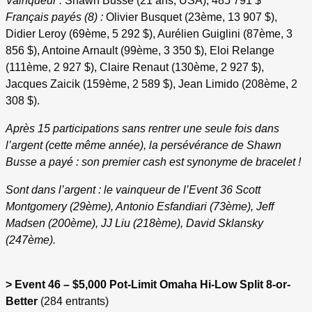
Vainqueur :
Shawn Busse (21 ans, USA), 485 791 $
Français payés (8) :
Olivier Busquet (23ème, 13 907 $),
Didier Leroy (69ème, 5 292 $), Aurélien Guiglini (87ème, 3
856 $), Antoine Arnault (99ème, 3 350 $), Eloi Relange
(111ème, 2 927 $), Claire Renaut (130ème, 2 927 $),
Jacques Zaicik (159ème, 2 589 $), Jean Limido (208ème, 2
308 $).
Après 15 participations sans rentrer une seule fois dans
l’argent (cette même année), la persévérance de Shawn
Busse a payé : son premier cash est synonyme de bracelet !
Sont dans l’argent : le vainqueur de l’Event 36 Scott
Montgomery (29ème), Antonio Esfandiari (73ème), Jeff
Madsen (200ème), JJ Liu (218ème), David Sklansky
(247ème).
> Event 46 – $5,000 Pot-Limit Omaha Hi-Low Split 8-or-
Better
(284 entrants)