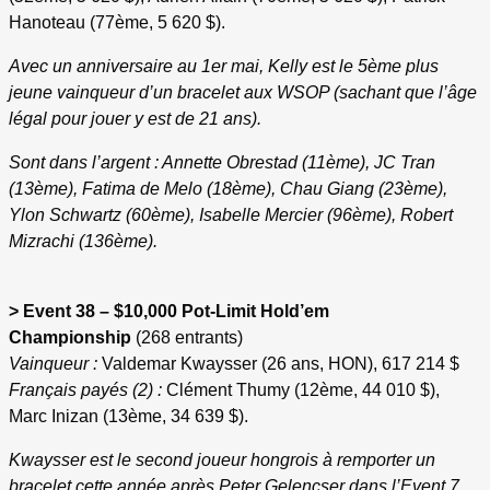
Hanoteau (77ème, 5 620 $).
Avec un anniversaire au 1er mai, Kelly est le 5ème plus
jeune vainqueur d’un bracelet aux WSOP (sachant que l’âge
légal pour jouer y est de 21 ans).
Sont dans l’argent : Annette Obrestad (11ème), JC Tran
(13ème), Fatima de Melo (18ème), Chau Giang (23ème),
Ylon Schwartz (60ème), Isabelle Mercier (96ème), Robert
Mizrachi (136ème).
> Event 38 – $10,000 Pot-Limit Hold’em
Championship
(268 entrants)
Vainqueur :
Valdemar Kwaysser (26 ans, HON), 617 214 $
Français payés (2) :
Clément Thumy (12ème, 44 010 $),
Marc Inizan (13ème, 34 639 $).
Kwaysser est le second joueur hongrois à remporter un
bracelet cette année après Peter Gelencser dans l’Event 7,