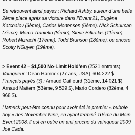
Se retrouvent ainsi payés : Richard Ashby, auteur d’une belle
2ème place après sa victoire dans l’Event 21, Eugène
Katchalov (3ème), Carlos Mortensen (6ème), Nick Schulman
(7ème), Marco Traniello (8ème), Steve Billirakis (11ème),
Robert Mizrachi (17ème), Todd Brunson (18ème), ou encore
Scotty NGuyen (19ème).
> Event 42 – $1,500 No-Limit Hold’em
(2521 entrants)
Vainqueur :
Dean Hamrick (27 ans, USA), 604 222 $
Français payés (3) :
Arnaud Gailleurd (31ème, 14 021 $),
Arnaud Mattern (53ème, 9 529 $), Mario Cordero (82ème, 4
968 $).
Hamrick peut-être connu pour avoir été le premier « bubble
boy » des November Nine, en ayant terminé 10ème du Main
Event 2008. Il est en outre un ami proche du vainqueur 2009
Joe Cada.