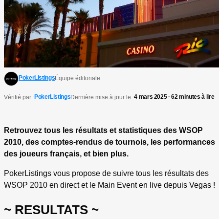
PokerListings
Équipe éditoriale
PokerListings
4 mars 2025 · 62 minutes à lire
Vérifié par :
Dernière mise à jour le :
Retrouvez tous les résultats et statistiques des WSOP
2010, des comptes-rendus de tournois, les performances
des joueurs français, et bien plus.
PokerListings vous propose de suivre tous les résultats des
WSOP 2010 en direct et le Main Event en live depuis Vegas !
~ RESULTATS ~