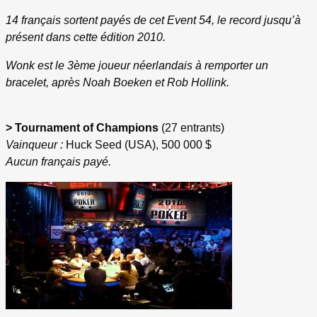
14 français sortent payés de cet Event 54, le record jusqu’à
présent dans cette édition 2010.
Wonk est le 3ème joueur néerlandais à remporter un
bracelet, après Noah Boeken et Rob Hollink.
> Tournament of Champions
(27 entrants)
Vainqueur :
Huck Seed (USA), 500 000 $
Aucun français payé.