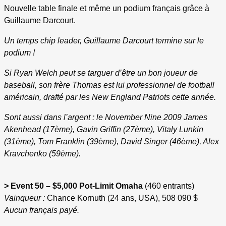
Nouvelle table finale et même un podium français grâce à
Guillaume Darcourt.
Un temps chip leader, Guillaume Darcourt termine sur le
podium !
Si Ryan Welch peut se targuer d’être un bon joueur de
baseball, son frère Thomas est lui professionnel de football
américain, drafté par les New England Patriots cette année.
Sont aussi dans l’argent : le November Nine 2009 James
Akenhead (17ème), Gavin Griffin (27ème), Vitaly Lunkin
(31ème), Tom Franklin (39ème), David Singer (46ème), Alex
Kravchenko (59ème).
> Event 50 – $5,000 Pot-Limit Omaha
(460 entrants)
Vainqueur :
Chance Kornuth (24 ans, USA), 508 090 $
Aucun français payé.