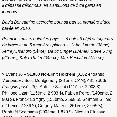
Il dépasse désormais les 13 millions de $ de gains en
tournois.
David Benyamine accroche pour sa part sa première place
payée en 2010.
Parmi les autres notables payés – à noter 5 déjà vainqueurs
de bracelet au 5 premières places – : John Juanda (3ème),
Jeffrey Lisandro (5ème), David Singer (17ème), Steve Sung
(31ème), Katja Thater (34ème), Max Pescatori (47ème).
> Event 36 – $1,000 No-Limit Hold’em
(3102 entrants)
Vainqueur :
Scott Montgomery (28 ans, CAN), 481 760 $
Français payés (8) :
Antoine Saout (111ème, 2 903 $),
Philippe Uzan (116ème, 2 903 $), Fabien Perrot (140ème, 2
903 $), Franck Cartigny (151ème, 2 568 $), Germain Gillard
(210ème, 2 289 $), Grégory Mateos (261ème, 2 065 $),
Raphaël Scemama (290ème, 1 870 $), Nicolas Cluzaud