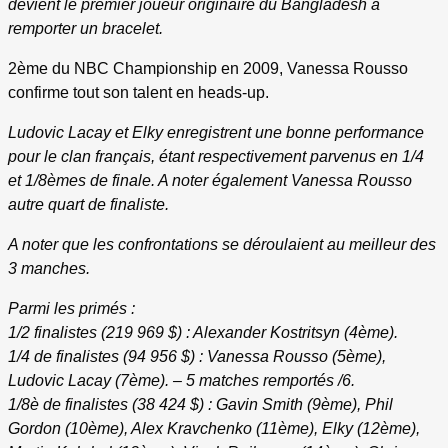
devient le premier joueur originaire du Bangladesh à
remporter un bracelet.
2ème du NBC Championship en 2009, Vanessa Rousso
confirme tout son talent en heads-up.
Ludovic Lacay et Elky enregistrent une bonne performance
pour le clan français, étant respectivement parvenus en 1/4
et 1/8èmes de finale. A noter également Vanessa Rousso
autre quart de finaliste.
A noter que les confrontations se déroulaient au meilleur des
3 manches.
Parmi les primés :
1/2 finalistes (219 969 $) : Alexander Kostritsyn (4ème).
1/4 de finalistes (94 956 $) : Vanessa Rousso (5ème),
Ludovic Lacay (7ème). – 5 matches remportés /6.
1/8è de finalistes (38 424 $) : Gavin Smith (9ème), Phil
Gordon (10ème), Alex Kravchenko (11ème), Elky (12ème),