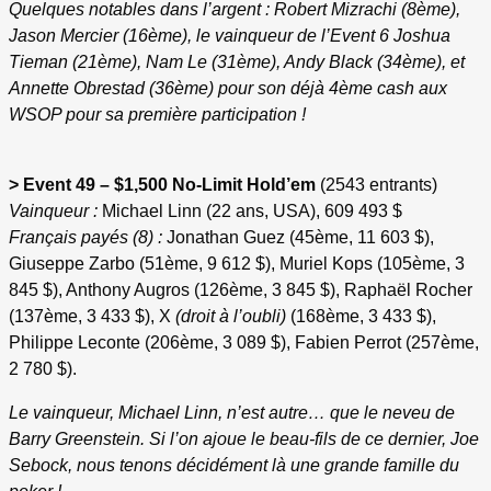
Quelques notables dans l’argent : Robert Mizrachi (8ème),
Jason Mercier (16ème), le vainqueur de l’Event 6 Joshua
Tieman (21ème), Nam Le (31ème), Andy Black (34ème), et
Annette Obrestad (36ème) pour son déjà 4ème cash aux
WSOP pour sa première participation !
> Event 49 – $1,500 No-Limit Hold’em
(2543 entrants)
Vainqueur :
Michael Linn (22 ans, USA), 609 493 $
Français payés (8) :
Jonathan Guez (45ème, 11 603 $),
Giuseppe Zarbo (51ème, 9 612 $), Muriel Kops (105ème, 3
845 $), Anthony Augros (126ème, 3 845 $), Raphaël Rocher
(137ème, 3 433 $), X
(droit à l’oubli)
(168ème, 3 433 $),
Philippe Leconte (206ème, 3 089 $), Fabien Perrot (257ème,
2 780 $).
Le vainqueur, Michael Linn, n’est autre… que le neveu de
Barry Greenstein. Si l’on ajoue le beau-fils de ce dernier, Joe
Sebock, nous tenons décidément là une grande famille du