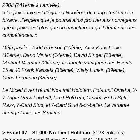
2008 (241ème à l’arrivée).
« Le poker live est illégal en Norvège, du coup c’est un peu
bizarre. J’espère que je pourrai ainsi prouver aux norvégiens
que le poker est plus que du gambling, et qu’il demande des
compétences. »
Déjà payés : Todd Brunson (10ème), Alex Kravchenko
(11ème), Dario Minieri (14ème), David Singer (23ème),
Michael Mizrachi (26ème), le double vainqueur des Events
15 et 40 Frank Kassela (36ème), Vitaly Lunkin (39ème),
Chris Ferguson (48ème).
Le Mixed Event réunit No-Limit Hold’em, Pot-Limit Omaha, 2-
7 Triple Draw Lowball, Limit Hold’em, Omaha Hi-Lo Split,
Razz, 7-Card Stud, et 7-Card Stud 8-or-better. La variante
change toutes les 8 mains.
> Event 47 – $1,000 No-Limit Hold’em
(3128 entrants)