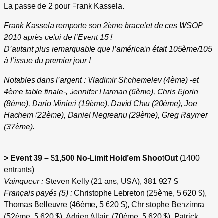
La passe de 2 pour Frank Kassela.
Frank Kassela remporte son 2ème bracelet de ces WSOP
2010 après celui de l’Event 15 !
D’autant plus remarquable que l’américain était 105ème/105
à l’issue du premier jour !
Notables dans l’argent : Vladimir Shchemelev (4ème) -et
4ème table finale-, Jennifer Harman (6ème), Chris Bjorin
(8ème), Dario Minieri (19ème), David Chiu (20ème), Joe
Hachem (22ème), Daniel Negreanu (29ème), Greg Raymer
(37ème).
> Event 39 – $1,500 No-Limit Hold’em ShootOut
(1400
entrants)
Vainqueur :
Steven Kelly (21 ans, USA), 381 927 $
Français payés (5) :
Christophe Lebreton (25ème, 5 620 $),
Thomas Belleuvre (46ème, 5 620 $), Christophe Benzimra
(52ème, 5 620 $), Adrien Allain (70ème, 5 620 $), Patrick