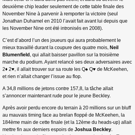
deuxième chip leader seulement de cette table finale des
November Nine à parvenir à remporter la victoire (seul
Jonathan Duhamel en 2010 l’avait fait avant lui depuis que
les November Nine ont été intronisés en 2008).
C’est d’abord l’un des joueurs qui aura probablement le
mieux travaillé durant la coupure des quatre mois,
Neil
Blumenfield
, qui allait baisser pavillon sur la troisième
marche du podium. Ayant relancé ses deux adversaires avec
2♦ 2♥, il allait trouver sur sa route les Q♠ Q♥ de McKeehen,
et rien n’allait changer l’issue au flop.
A 34,8 millions de jetons contre 157,8, la tâche allait
s’annoncer maintenant rude pour le jeune Beckley.
Après avoir perdu encore du terrain à 20 millions sur un bluff
au mauvais timing face au brelan floppé de McKeehen, la
184ème main de cette finale (et la 12ème du heads-up) allait
mettre fin aux derniers espoirs de
Joshua Beckley
.