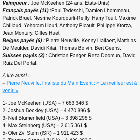
Vainqueur :
Joe McKeehen (24 ans, Etats-Unis)
Français payés (11) :
Paul Tedeschi, Damien Lhommeau,
Patrick Bruel, Nesrine Kourdourli-Reilly, Harry Touil, Maxime
Chillaud, Yehoram Houri, Anthony Picault, Philippe Ktorza,
Jean Montury, Gilles Huet.
Belges payés (6) :
Pierre Neuville, Kenny Hallaert, Matthias
De Meulder, Davidi Kitai, Thomas Boivin, Bert Geens.
Suisses payés (3) :
Christian Fanger, Reza Doomun, David
Ruiz Del Portal.
A lire aussi :
–
Pierre Neuville, finaliste du Main Event : « Le meilleur est à
venir. »
1- Joe McKeehen (USA) – 7 683 346 $
2- Joshua Beckley (USA) – 4 470 896 $
3- Neil Blumenfield (USA) – 3 398 298 $
4- Max Steinberg (USA) – 2 615 361 $
5- Ofer Zvi Stern (ISR) – 1 911 423 $