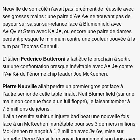
Neuville de son côté n’avait pas forcément de réussite avec
ses grosses mains : une paire d’A♥ A♣ ne trouvant pas de
payeur sur sa sur-sur-relance face à Blumenfield avec
A♠ Q♠ et Stern avec K♥ J♥, ou encore une paire de dames
perdant presque le minimum contre une couleur trouvée à la
turn par Thomas Cannuli.
L’Italien
Federico Butteroni
allait être le prochain à sortir,
sur une confrontation presque inévitable avec A♥ J♣ contre
l’A♠ K♠ de l’énorme chip leader Joe McKeehen.
Pierre Neuville
allait perdre un premier gros pot face à
l’autre senior de cette table finale, Neil Blumenfield (sur une
main non connue face à un full floppé), le faisant tomber à
7,5 millions de jetons.
Il allait ensuite subir un injuste bad beat une nouvelle fois
face à un McKeehen inarrêtable pour ses 3 derniers millions.
Mc Keehen relançait à 1,2 million avec J♥ 6♥, mise sur
laquelle Pierre Neuville envoyait logiquement son tapis avec