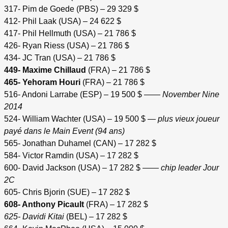
317- Pim de Goede (PBS) – 29 329 $
412- Phil Laak (USA) – 24 622 $
417- Phil Hellmuth (USA) – 21 786 $
426- Ryan Riess (USA) – 21 786 $
434- JC Tran (USA) – 21 786 $
449- Maxime Chillaud
(FRA) – 21 786 $
465- Yehoram Houri
(FRA) – 21 786 $
516- Andoni Larrabe (ESP) – 19 500 $ ——
November Nine
2014
524- William Wachter (USA) – 19 500 $ —
plus vieux joueur
payé dans le Main Event (94 ans)
565- Jonathan Duhamel (CAN) – 17 282 $
584- Victor Ramdin (USA) – 17 282 $
600- David Jackson (USA) – 17 282 $ ——
chip leader Jour
2C
605- Chris Bjorin (SUE) – 17 282 $
608- Anthony Picault
(FRA) – 17 282 $
625- Davidi Kitai
(BEL) – 17 282 $