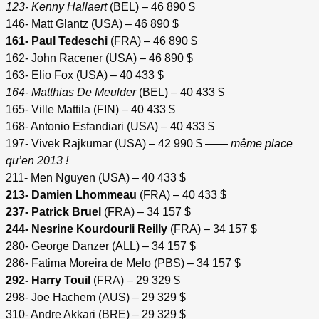
123- Kenny Hallaert
(BEL) – 46 890 $
146- Matt Glantz (USA) – 46 890 $
161- Paul Tedeschi
(FRA) – 46 890 $
162- John Racener (USA) – 46 890 $
163- Elio Fox (USA) – 40 433 $
164- Matthias De Meulder
(BEL) – 40 433 $
165- Ville Mattila (FIN) – 40 433 $
168- Antonio Esfandiari (USA) – 40 433 $
197- Vivek Rajkumar (USA) – 42 990 $ ——
même place
qu’en 2013 !
211- Men Nguyen (USA) – 40 433 $
213- Damien Lhommeau
(FRA) – 40 433 $
237- Patrick Bruel
(FRA) – 34 157 $
244- Nesrine Kourdourli Reilly
(FRA) – 34 157 $
280- George Danzer (ALL) – 34 157 $
286- Fatima Moreira de Melo (PBS) – 34 157 $
292- Harry Touil
(FRA) – 29 329 $
298- Joe Hachem (AUS) – 29 329 $
310- Andre Akkari (BRE) – 29 329 $