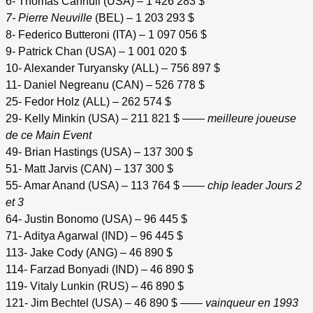
6- Thomas Cannuli (USA) – 1 426 283 $
7- Pierre Neuville
(BEL) – 1 203 293 $
8- Federico Butteroni (ITA) – 1 097 056 $
9- Patrick Chan (USA) – 1 001 020 $
10- Alexander Turyansky (ALL) – 756 897 $
11- Daniel Negreanu (CAN) – 526 778 $
25- Fedor Holz (ALL) – 262 574 $
29- Kelly Minkin (USA) – 211 821 $ ——
meilleure joueuse
de ce Main Event
49- Brian Hastings (USA) – 137 300 $
51- Matt Jarvis (CAN) – 137 300 $
55- Amar Anand (USA) – 113 764 $ ——
chip leader Jours 2
et 3
64- Justin Bonomo (USA) – 96 445 $
71- Aditya Agarwal (IND) – 96 445 $
113- Jake Cody (ANG) – 46 890 $
114- Farzad Bonyadi (IND) – 46 890 $
119- Vitaly Lunkin (RUS) – 46 890 $
121- Jim Bechtel (USA) – 46 890 $ ——
vainqueur en 1993