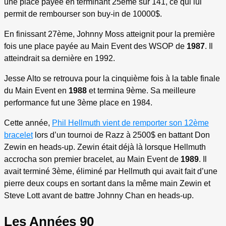
une place payée en terminant 25ème sur 141, ce qui lui
permit de rembourser son buy-in de 10000$.
En finissant 27ème, Johnny Moss atteignit pour la première
fois une place payée au Main Event des WSOP de
1987
. Il
atteindrait sa dernière en 1992.
Jesse Alto se retrouva pour la cinquième fois à la table finale
du Main Event en
1988
et termina 9ème. Sa meilleure
performance fut une 3ème place en 1984.
Cette année,
Phil Hellmuth vient de remporter son 12ème
bracelet
lors d’un tournoi de Razz à 2500$ en battant Don
Zewin en heads-up. Zewin était déjà là lorsque Hellmuth
accrocha son premier bracelet, au Main Event de
1989
. Il
avait terminé 3ème, éliminé par Hellmuth qui avait fait d’une
pierre deux coups en sortant dans la même main Zewin et
Steve Lott avant de battre Johnny Chan en heads-up.
Les Années 90