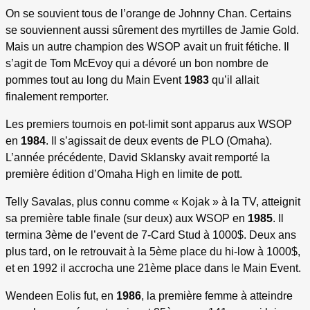
On se souvient tous de l’orange de Johnny Chan. Certains
se souviennent aussi sûrement des myrtilles de Jamie Gold.
Mais un autre champion des WSOP avait un fruit fétiche. Il
s’agit de Tom McEvoy qui a dévoré un bon nombre de
pommes tout au long du Main Event
1983
qu’il allait
finalement remporter.
Les premiers tournois en pot-limit sont apparus aux WSOP
en
1984
. Il s’agissait de deux events de PLO (Omaha).
L’année précédente, David Sklansky avait remporté la
première édition d’Omaha High en limite de pott.
Telly Savalas, plus connu comme « Kojak » à la TV, atteignit
sa première table finale (sur deux) aux WSOP en
1985
. Il
termina 3ème de l’event de 7-Card Stud à 1000$. Deux ans
plus tard, on le retrouvait à la 5ème place du hi-low à 1000$,
et en 1992 il accrocha une 21ème place dans le Main Event.
Wendeen Eolis fut, en
1986
, la première femme à atteindre