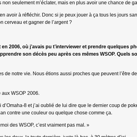
s non seulement m’éclater, mais en plus avoir une chance de ga
ien avoir à réfléchir. Donc si je peux jouer à ça tous les jours s
mon cerveau et gagner de l’argent ?
en 2006, où j’avais pu t’interviewer et prendre quelques ph
 d’apprendre son décès peu après ces mêmes WSOP. Quels so
s de notre vie. Nous étions aussi proches que peuvent l’être deu
até aux WSOP 2006.
oi d’Omaha-8 et j’ai oublié de lui dire que le dernier coup de pok
brelan contre une couleur ou quelque chose comme ça.
 tournoi des WSOP, c’est vraiment pas mal. »