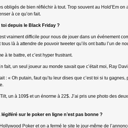
tes obligés de bien réfléchir à tout. Trop souvent au Hold’Em on
ser à ce qu’on fait.
toi depuis le Black Friday ?
’est vraiment difficile pour nous de jouer dans un événement co
 tous là à attendre de pouvoir tweeter qu’ils ont battu l’un de no
 te battre, et c’est hyper frustrant.
En fait, un seul joueur au monde savait que c’était moi, Ray Davi
tait : « Oh putain, faut qu’tu leur dises que c’est toi si tu gagnes, 
e.
Tilt, un à 109$ et un énorme à 22$. J’ai pris une photo des deu
légiféré sur le poker en ligne n’est pas bonne ?
 Hollywood Poker et on a fermé le site le jour-même de l’annonc