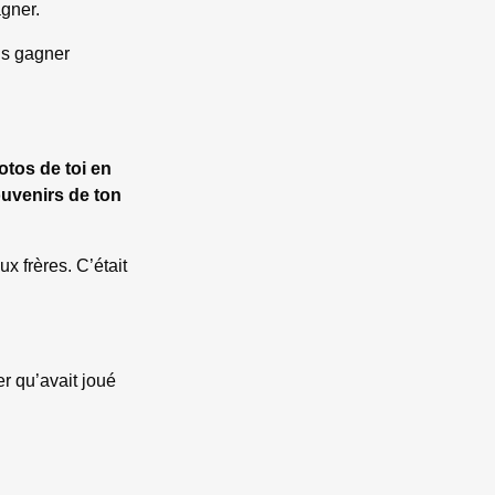
gner.
ans gagner
otos de toi en
uvenirs de ton
x frères. C’était
er qu’avait joué