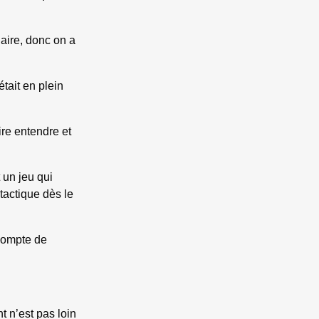
laire, donc on a
était en plein
ire entendre et
 un jeu qui
 tactique dès le
compte de
t n’est pas loin