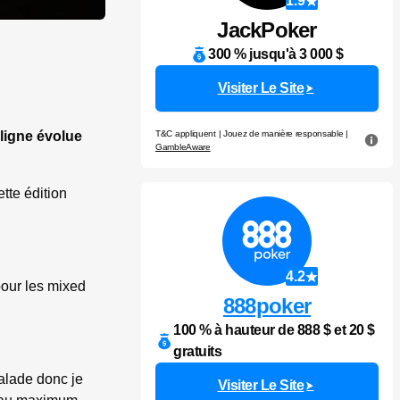
1.9
JackPoker
300 % jusqu'à 3 000 $
Visiter Le Site
T&C appliquent | Jouez de manière responsable |
 ligne évolue
GambleAware
tte édition
4.2
pour les mixed
888poker
100 % à hauteur de 888 $ et 20 $
gratuits
malade donc je
Visiter Le Site