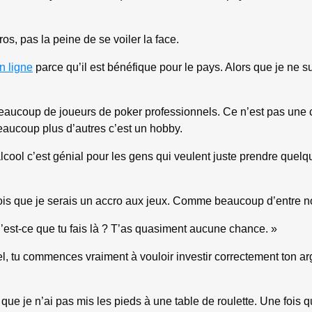
os, pas la peine de se voiler la face.
n ligne
parce qu’il est bénéfique pour le pays. Alors que je ne s
 a beaucoup de joueurs de poker professionnels. Ce n’est pas une
eaucoup plus d’autres c’est un hobby.
’alcool c’est génial pour les gens qui veulent juste prendre quel
ois que je serais un accro aux jeux. Comme beaucoup d’entre n
u’est-ce que tu fais là ? T’as quasiment aucune chance. »
tu commences vraiment à vouloir investir correctement ton arg
s que je n’ai pas mis les pieds à une table de roulette. Une fois 