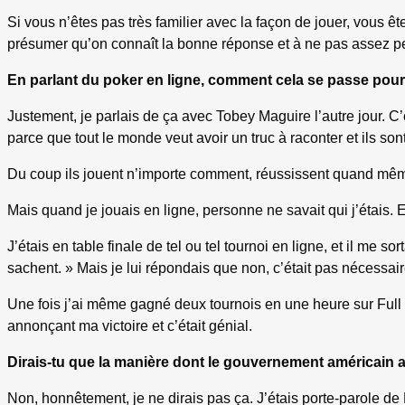
Si vous n’êtes pas très familier avec la façon de jouer, vous ê
présumer qu’on connaît la bonne réponse et à ne pas assez pen
En parlant du poker en ligne, comment cela se passe pour 
Justement, je parlais de ça avec Tobey Maguire l’autre jour. C
parce que tout le monde veut avoir un truc à raconter et ils sont
Du coup ils jouent n’importe comment, réussissent quand même à
Mais quand je jouais en ligne, personne ne savait qui j’étais. 
J’étais en table finale de tel ou tel tournoi en ligne, et il me sor
sachent. » Mais je lui répondais que non, c’était pas nécessair
Une fois j’ai même gagné deux tournois en une heure sur Full 
annonçant ma victoire et c’était génial.
Dirais-tu que la manière dont le gouvernement américain a 
Non, honnêtement, je ne dirais pas ça. J’étais porte-parole de