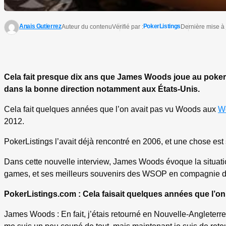
Anais Gutierrez
PokerListings
Auteur du contenu
Vérifié par :
Dernière mise à j
Cela fait presque dix ans que James Woods joue au poker, 
dans la bonne direction notamment aux États-Unis.
Cela fait quelques années que l’on avait pas vu Woods aux
Wo
2012.
PokerListings l’avait déjà rencontré en 2006, et une chose est
Dans cette nouvelle interview, James Woods évoque la situati
games, et ses meilleurs souvenirs des WSOP en compagnie de
PokerListings.com : Cela faisait quelques années que l’on
James Woods : En fait, j’étais retourné en Nouvelle-Angleterre