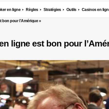
ker en ligne
Règles
Stratégies
Outils
Casinos en lign
t bon pour l’Amérique »
n ligne est bon pour l’Amé