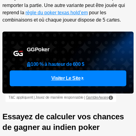
remporter la partie. Une autre variante peut être jouée qui
reprend la
règle du poker texas hold’em
pour les
combinaisons et où chaque joueur dispose de 5 cartes.
GGPoker
100 % à hauteur de 600 $
Visiter Le Site
T&C appliquent | Jouez de manière responsable |
GambleAware
Essayez de calculer vos chances
de gagner au indien poker