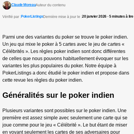
7
8
9
T
J
Claude Moreau
Auteur du contenu
Q
K
A
PokerListings
20 janvier 2026 · 5 minutes à lire
Vérifié par :
Dernière mise à jour le :
Terminé
Parmi une des variantes du poker se trouve le poker indien.
Réinitialiser
Un jeu qui mixe le poker à 5 cartes avec le jeu de cartes «
Célébrités ». Les règles poker indien sont donc différentes
de celles que nous pouvons habituellement évoquer sur les
variantes les plus populaires du poker. Notre équipe à
PokerListings a donc étudié le poker indien et propose dans
cette revue les règles du poker indien.
Généralités sur le poker indien
Plusieurs variantes sont possibles sur le poker indien. Une
première est assez simple avec seulement une carte qui se
joue comme pour le jeu « Célébrité ». Le but étant de miser
en voyant seulement les cartes de ses adversaires pour