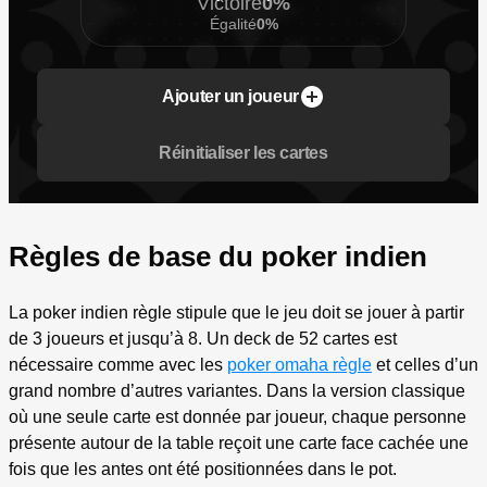
Victoire
0%
Égalité
0%
Ajouter un joueur
Réinitialiser les cartes
Règles de base du poker indien
La poker indien règle stipule que le jeu doit se jouer à partir
de 3 joueurs et jusqu’à 8. Un deck de 52 cartes est
nécessaire comme avec les
poker omaha règle
et celles d’un
grand nombre d’autres variantes. Dans la version classique
où une seule carte est donnée par joueur, chaque personne
présente autour de la table reçoit une carte face cachée une
fois que les antes ont été positionnées dans le pot.