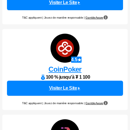
Visiter Le Site
T&C appliquent | Jouez de manière responsable |
GambleAware
4.5
CoinPoker
100 % jusqu'à ₮ 1 100
Visiter Le Site
T&C appliquent | Jouez de manière responsable |
GambleAware