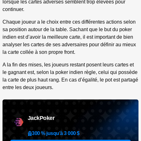
lorsque les cartes adverses semblent trop élevées pour
continuer.
Chaque joueur a le choix entre ces différentes actions selon
sa position autour de la table. Sachant que le but du poker
indien est d’avoir la meilleure carte, il est important de bien
analyser les cartes de ses adversaires pour définir au mieux
la carte collée à son propre front.
A la fin des mises, les joueurs restant posent leurs cartes et
le gagnant est, selon la poker indien règle, celui qui possède
la carte de plus haut rang. En cas d’égalité, le pot est partagé
entre les deux joueurs.
JackPoker
300 % jusqu’à 3 000 $