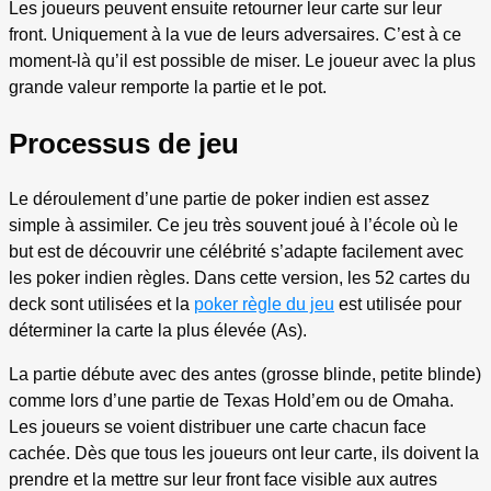
Les joueurs peuvent ensuite retourner leur carte sur leur
front. Uniquement à la vue de leurs adversaires. C’est à ce
moment-là qu’il est possible de miser. Le joueur avec la plus
grande valeur remporte la partie et le pot.
Processus de jeu
Le déroulement d’une partie de poker indien est assez
simple à assimiler. Ce jeu très souvent joué à l’école où le
but est de découvrir une célébrité s’adapte facilement avec
les poker indien règles. Dans cette version, les 52 cartes du
deck sont utilisées et la
poker règle du jeu
est utilisée pour
déterminer la carte la plus élevée (As).
La partie débute avec des antes (grosse blinde, petite blinde)
comme lors d’une partie de Texas Hold’em ou de Omaha.
Les joueurs se voient distribuer une carte chacun face
cachée. Dès que tous les joueurs ont leur carte, ils doivent la
prendre et la mettre sur leur front face visible aux autres