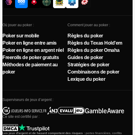
Où jouer au poker :
Comment jouer au poker :
Poker sur mobile
Règles du poker
Poker en ligne entre amis
Règles du Texas Hold'em
Poker en ligne en argent réel
Règles du poker Omaha
Freerolls de poker gratuits
Guides de poker
Méthodes de paiement au
Stratégies de poker
poker
Combinaisons de poker
Lexique du poker
Superviseurs de jeux d’argent :
Ce site est certifié par :
Les jeux d'argent et de hasard comportent des risques :
pertes financières, conflits