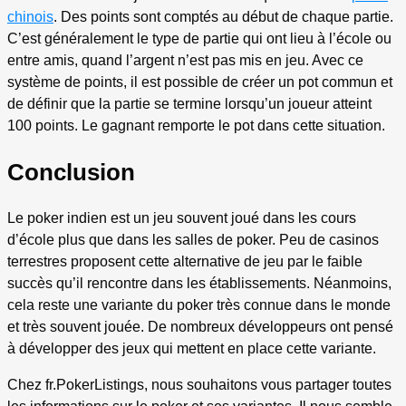
chinois
. Des points sont comptés au début de chaque partie.
C’est généralement le type de partie qui ont lieu à l’école ou
entre amis, quand l’argent n’est pas mis en jeu. Avec ce
système de points, il est possible de créer un pot commun et
de définir que la partie se termine lorsqu’un joueur atteint
100 points. Le gagnant remporte le pot dans cette situation.
Conclusion
Le poker indien est un jeu souvent joué dans les cours
d’école plus que dans les salles de poker. Peu de casinos
terrestres proposent cette alternative de jeu par le faible
succès qu’il rencontre dans les établissements. Néanmoins,
cela reste une variante du poker très connue dans le monde
et très souvent jouée. De nombreux développeurs ont pensé
à développer des jeux qui mettent en place cette variante.
Chez fr.PokerListings, nous souhaitons vous partager toutes