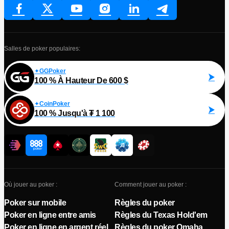
Salles de poker populaires:
GGPoker
100 % À Hauteur De 600 $
CoinPoker
100 % Jusqu'à ₮ 1 100
Où jouer au poker :
Comment jouer au poker :
Poker sur mobile
Règles du poker
Poker en ligne entre amis
Règles du Texas Hold'em
Poker en ligne en argent réel
Règles du poker Omaha