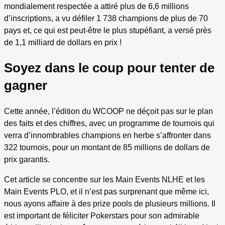
mondialement respectée a attiré plus de 6,6 millions
d’inscriptions, a vu défiler 1 738 champions de plus de 70
pays et, ce qui est peut-être le plus stupéfiant, a versé près
de 1,1 milliard de dollars en prix !
Soyez dans le coup pour tenter de
gagner
Cette année, l’édition du WCOOP ne déçoit pas sur le plan
des faits et des chiffres, avec un programme de tournois qui
verra d’innombrables champions en herbe s’affronter dans
322 tournois, pour un montant de 85 millions de dollars de
prix garantis.
Cet article se concentre sur les Main Events NLHE et les
Main Events PLO, et il n’est pas surprenant que même ici,
nous ayons affaire à des prize pools de plusieurs millions. Il
est important de féliciter Pokerstars pour son admirable