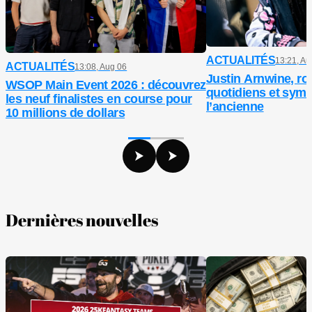
ACTUALITÉS
13:21, Au
ACTUALITÉS
13:08, Aug 06
Justin Arnwine, ro
WSOP Main Event 2026 : découvrez
quotidiens et symb
les neuf finalistes en course pour
l’ancienne
10 millions de dollars
Dernières nouvelles