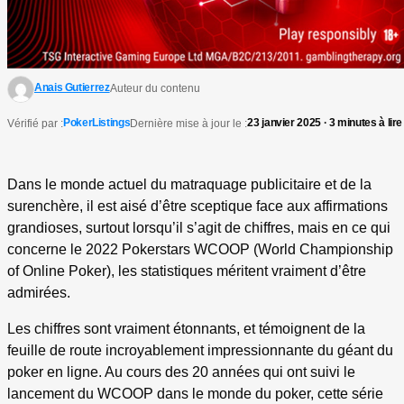
Anais Gutierrez
Auteur du contenu
PokerListings
23 janvier 2025 · 3 minutes à lire
Vérifié par :
Dernière mise à jour le :
Dans le monde actuel du matraquage publicitaire et de la
surenchère, il est aisé d’être sceptique face aux affirmations
grandioses, surtout lorsqu’il s’agit de chiffres, mais en ce qui
concerne le 2022 Pokerstars WCOOP (World Championship
of Online Poker), les statistiques méritent vraiment d’être
admirées.
Les chiffres sont vraiment étonnants, et témoignent de la
feuille de route incroyablement impressionnante du géant du
poker en ligne. Au cours des 20 années qui ont suivi le
lancement du WCOOP dans le monde du poker, cette série