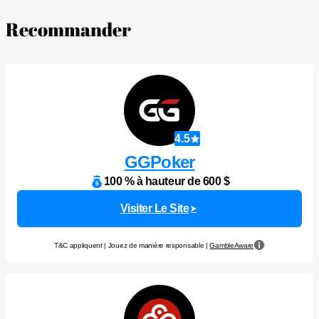
Recommander
4.5
GGPoker
100 % à hauteur de 600 $
Visiter Le Site
T&C appliquent | Jouez de manière responsable |
GambleAware