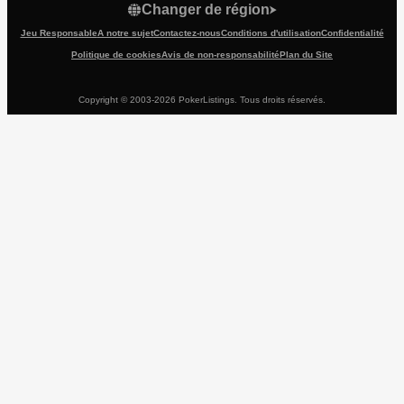
Changer de région
Jeu Responsable
A notre sujet
Contactez-nous
Conditions d'utilisation
Confidentialité
Politique de cookies
Avis de non-responsabilité
Plan du Site
Copyright © 2003-2026 PokerListings. Tous droits réservés.