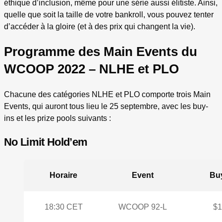
éthique d’inclusion, même pour une série aussi élitiste. Ainsi,
quelle que soit la taille de votre bankroll, vous pouvez tenter
d’accéder à la gloire (et à des prix qui changent la vie).
Programme des Main Events du
WCOOP 2022 – NLHE et PLO
Chacune des catégories NLHE et PLO comporte trois Main
Events, qui auront tous lieu le 25 septembre, avec les buy-
ins et les prize pools suivants :
No Limit Hold’em
Horaire
Event
Buy
18:30 CET
WCOOP 92-L
$1