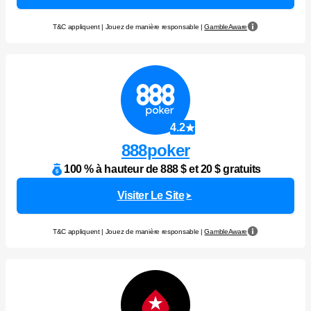
T&C appliquent | Jouez de manière responsable |
GambleAware
4.2
888poker
100 % à hauteur de 888 $ et 20 $ gratuits
Visiter Le Site
T&C appliquent | Jouez de manière responsable |
GambleAware