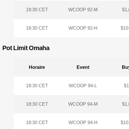
18:30 CET
WCOOP 92-M
$1,
18:30 CET
WCOOP 92-H
$10
Pot Limit Omaha
Horaire
Event
Buy
18:30 CET
WCOOP 94-L
$1
18:30 CET
WCOOP 94-M
$1,
18:30 CET
WCOOP 94-H
$10