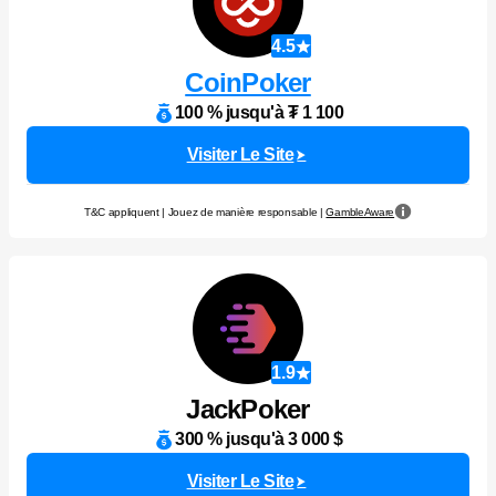
4.5
CoinPoker
100 % jusqu'à ₮ 1 100
Visiter Le Site
T&C appliquent | Jouez de manière responsable |
GambleAware
1.9
JackPoker
300 % jusqu'à 3 000 $
Visiter Le Site