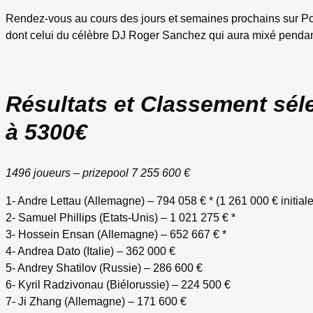
Rendez-vous au cours des jours et semaines prochains sur Pok
dont celui du célèbre DJ Roger Sanchez qui aura mixé pendant 
Résultats et Classement sél
à 5300€
1496 joueurs – prizepool 7 255 600 €
1- Andre Lettau (Allemagne) – 794 058 € * (1 261 000 € initia
2- Samuel Phillips (Etats-Unis) – 1 021 275 € *
3- Hossein Ensan (Allemagne) – 652 667 € *
4- Andrea Dato (Italie) – 362 000 €
5- Andrey Shatilov (Russie) – 286 600 €
6- Kyril Radzivonau (Biélorussie) – 224 500 €
7- Ji Zhang (Allemagne) – 171 600 €