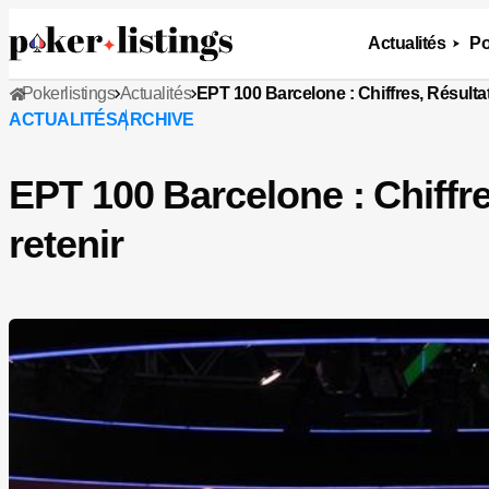
Actualités
Po
Pokerlistings
Actualités
EPT 100 Barcelone : Chiffres, Résultats
ACTUALITÉS
ARCHIVE
EPT 100 Barcelone : Chiffres
retenir