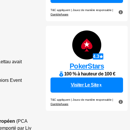
T&C appliquent | Jouez de manière responsable |
GambleAware
4.3
ettau avait
PokerStars
100 % à hauteur de 100 €
niors Event
Visiter Le Site
T&C appliquent | Jouez de manière responsable |
GambleAware
uropéen
(PCA
remporté par Liv