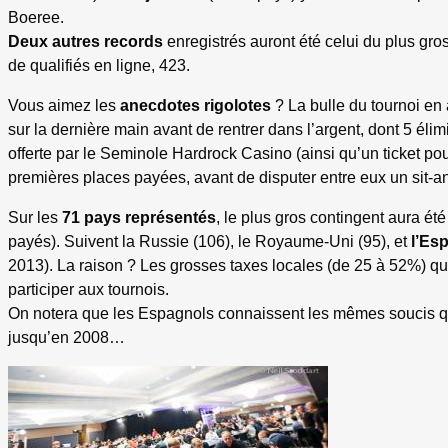
Boeree.
Deux autres records
enregistrés auront été celui du plus gros
de qualifiés en ligne, 423.
Vous aimez les
anecdotes rigolotes
? La bulle du tournoi en
sur la dernière main avant de rentrer dans l’argent, dont 5 éli
offerte par le Seminole Hardrock Casino (ainsi qu’un ticket pou
premières places payées, avant de disputer entre eux un sit-and
Sur les
71 pays représentés
, le plus gros contingent aura é
payés). Suivent la Russie (106), le Royaume-Uni (95), et
l’Es
2013). La raison ? Les grosses taxes locales (de 25 à 52%) qui
participer aux tournois.
On notera que les Espagnols connaissent les mêmes soucis qu
jusqu’en 2008…