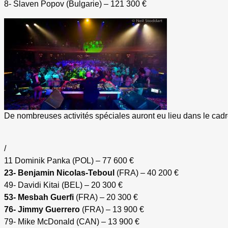
8- Slaven Popov (Bulgarie) – 121 300 €
De nombreuses activités spéciales auront eu lieu dans le ca
/
11 Dominik Panka (POL) – 77 600 €
23- Benjamin Nicolas-Teboul
(FRA) – 40 200 €
49- Davidi Kitai (BEL) – 20 300 €
53- Mesbah Guerfi
(FRA) – 20 300 €
76- Jimmy Guerrero
(FRA) – 13 900 €
79- Mike McDonald (CAN) – 13 900 €