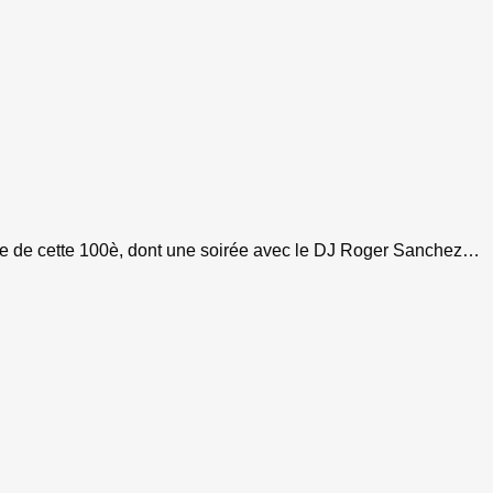
dre de cette 100è, dont une soirée avec le DJ Roger Sanchez…