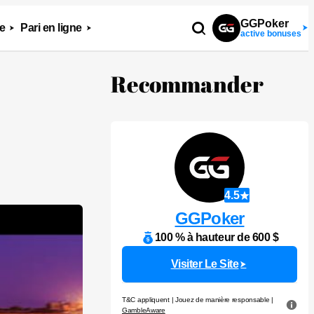
GGPoker
e
Pari en ligne
active bonuses
Recommander
4.5
GGPoker
100 % à hauteur de 600 $
Visiter Le Site
T&C appliquent | Jouez de manière responsable |
GambleAware