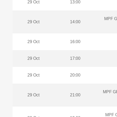
29 Oct
13:00
MPF G
29 Oct
14:00
29 Oct
16:00
29 Oct
17:00
29 Oct
20:00
MPF GR
29 Oct
21:00
MPF G