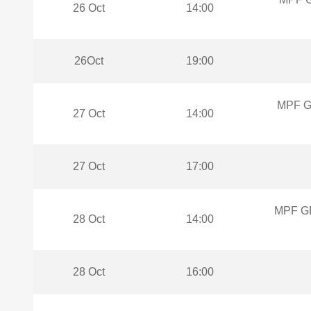
26 Oct
14:00
26Oct
19:00
MPF G
27 Oct
14:00
27 Oct
17:00
MPF GR
28 Oct
14:00
28 Oct
16:00