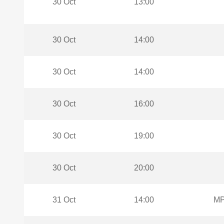
30 Oct
13:00
30 Oct
14:00
30 Oct
14:00
30 Oct
16:00
30 Oct
19:00
30 Oct
20:00
31 Oct
14:00
MP