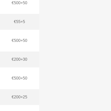
€500+50
€55+5
€500+50
€200+30
€500+50
€200+25