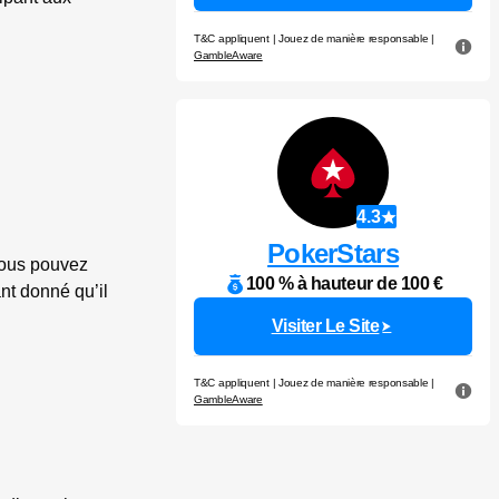
T&C appliquent | Jouez de manière responsable |
GambleAware
4.3
PokerStars
 Vous pouvez
100 % à hauteur de 100 €
ant donné qu’il
Visiter Le Site
T&C appliquent | Jouez de manière responsable |
GambleAware