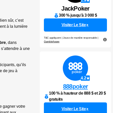
1.9
JackPoker
300 % jusqu'à 3 000 $
ien sûr, c’est
Visiter Le Site
ent à la lumière
T&C appliquent | Jouez de manière responsable |
GambleAware
bre
, dans
 s’attendre à une
cipants, qu’ils
re de jeu à
4.2
888poker
100 % à hauteur de 888 $ et 20 $
gratuits
de gagner votre
Visiter Le Site
ipant aux