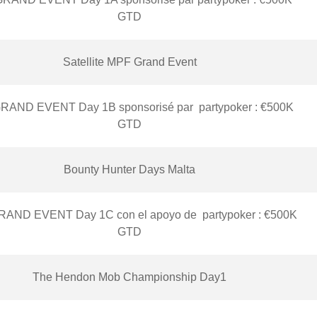
GTD
Satellite MPF Grand Event
RAND EVENT Day 1B sponsorisé par partypoker : €500K
GTD
Bounty Hunter Days Malta
AND EVENT Day 1C con el apoyo de partypoker : €500K
GTD
The Hendon Mob Championship Day1