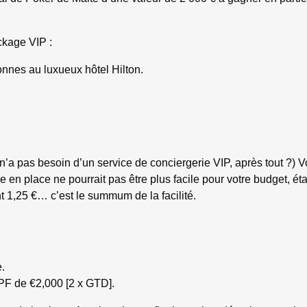
ckage VIP :
nnes au luxueux hôtel Hilton.
n’a pas besoin d’un service de conciergerie VIP, après tout ?)
se en place ne pourrait pas être plus facile pour votre budget, ét
 1,25 €… c’est le summum de la facilité.
.
PF de €2,000 [2 x GTD].