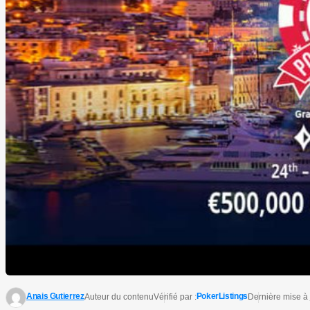
Anais Gutierrez
PokerListings
Auteur du contenu
Vérifié par :
Dernière mise à j