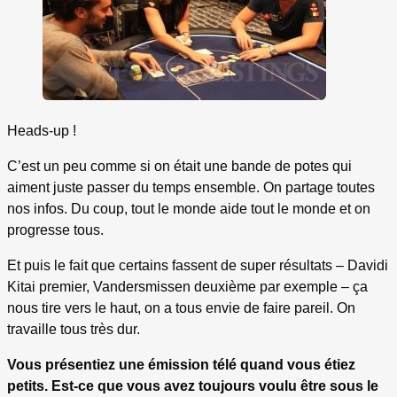
Heads-up !
C’est un peu comme si on était une bande de potes qui
aiment juste passer du temps ensemble. On partage toutes
nos infos. Du coup, tout le monde aide tout le monde et on
progresse tous.
Et puis le fait que certains fassent de super résultats – Davidi
Kitai premier, Vandersmissen deuxième par exemple – ça
nous tire vers le haut, on a tous envie de faire pareil. On
travaille tous très dur.
Vous présentiez une émission télé quand vous étiez
petits. Est-ce que vous avez toujours voulu être sous le