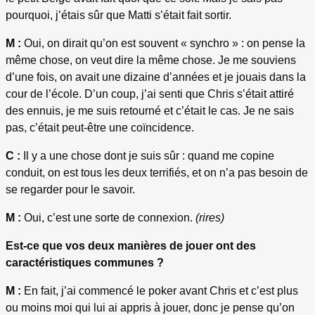
pourquoi, j’étais sûr que Matti s’était fait sortir.
M :
Oui, on dirait qu’on est souvent « synchro » : on pense la
même chose, on veut dire la même chose. Je me souviens
d’une fois, on avait une dizaine d’années et je jouais dans la
cour de l’école. D’un coup, j’ai senti que Chris s’était attiré
des ennuis, je me suis retourné et c’était le cas. Je ne sais
pas, c’était peut-être une coïncidence.
C :
Il y a une chose dont je suis sûr : quand me copine
conduit, on est tous les deux terrifiés, et on n’a pas besoin de
se regarder pour le savoir.
M :
Oui, c’est une sorte de connexion.
(rires)
Est-ce que vos deux manières de jouer ont des
caractéristiques communes ?
M :
En fait, j’ai commencé le poker avant Chris et c’est plus
ou moins moi qui lui ai appris à jouer, donc je pense qu’on