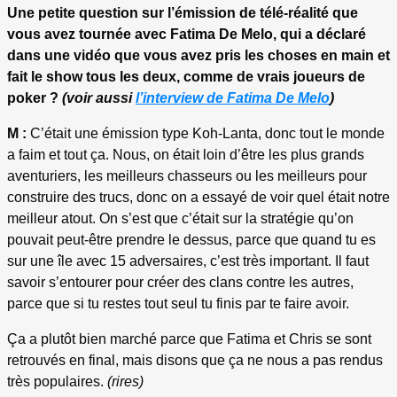
Une petite question sur l’émission de télé-réalité que
vous avez tournée avec Fatima De Melo, qui a déclaré
dans une vidéo que vous avez pris les choses en main et
fait le show tous les deux, comme de vrais joueurs de
poker ?
(voir aussi
l’interview de Fatima De Melo
)
M :
C’était une émission type Koh-Lanta, donc tout le monde
a faim et tout ça. Nous, on était loin d’être les plus grands
aventuriers, les meilleurs chasseurs ou les meilleurs pour
construire des trucs, donc on a essayé de voir quel était notre
meilleur atout. On s’est que c’était sur la stratégie qu’on
pouvait peut-être prendre le dessus, parce que quand tu es
sur une île avec 15 adversaires, c’est très important. Il faut
savoir s’entourer pour créer des clans contre les autres,
parce que si tu restes tout seul tu finis par te faire avoir.
Ça a plutôt bien marché parce que Fatima et Chris se sont
retrouvés en final, mais disons que ça ne nous a pas rendus
très populaires.
(rires)