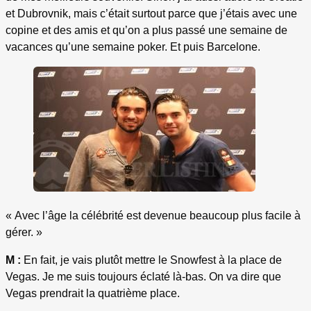
et Dubrovnik, mais c’était surtout parce que j’étais avec une
copine et des amis et qu’on a plus passé une semaine de
vacances qu’une semaine poker. Et puis Barcelone.
« Avec l’âge la célébrité est devenue beaucoup plus facile à
gérer. »
M :
En fait, je vais plutôt mettre le Snowfest à la place de
Vegas. Je me suis toujours éclaté là-bas. On va dire que
Vegas prendrait la quatrième place.