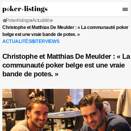
Pokerlistings
Actualités
Christophe et Matthias De Meulder : « La communauté poker
belge est une vraie bande de potes. »
ACTUALITÉS
INTERVIEWS
Christophe et Matthias De Meulder : « La
communauté poker belge est une vraie
bande de potes. »