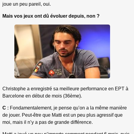
joue un peu pareil, oui.
Mais vos jeux ont dû évoluer depuis, non ?
Christophe a enregistré sa meilleure performance en EPT à
Barcelone en début de mois (36ème).
C :
Fondamentalement, je pense qu’on a la même manière
de jouer. Peut-être que Matti est un peu plus agressif que
moi, mais il n’y a pas de grande différence.