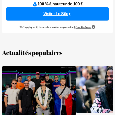
100 % à hauteur de 100 €
Visiter Le Site
T&C appliquent | Jouez de manière responsable |
GambleAware
Actualités populaires