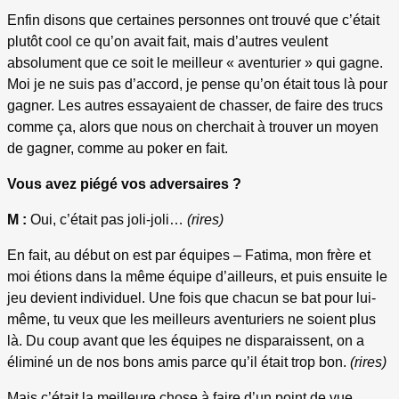
Enfin disons que certaines personnes ont trouvé que c’était
plutôt cool ce qu’on avait fait, mais d’autres veulent
absolument que ce soit le meilleur « aventurier » qui gagne.
Moi je ne suis pas d’accord, je pense qu’on était tous là pour
gagner. Les autres essayaient de chasser, de faire des trucs
comme ça, alors que nous on cherchait à trouver un moyen
de gagner, comme au poker en fait.
Vous avez piégé vos adversaires ?
M :
Oui, c’était pas joli-joli…
(rires)
En fait, au début on est par équipes – Fatima, mon frère et
moi étions dans la même équipe d’ailleurs, et puis ensuite le
jeu devient individuel. Une fois que chacun se bat pour lui-
même, tu veux que les meilleurs aventuriers ne soient plus
là. Du coup avant que les équipes ne disparaissent, on a
éliminé un de nos bons amis parce qu’il était trop bon.
(rires)
Mais c’était la meilleure chose à faire d’un point de vue