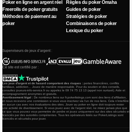
Poker en ligne en argent réel
Règles du poker Omaha
Freerolls de poker gratuits
Guides de poker
Méthodes de paiement au
Stratégies de poker
poker
Combinaisons de poker
Lexique du poker
Superviseurs de jeux d’argent :
Ce site est certifié par :
Les jeux d'argent et de hasard comportent des risques :
pertes financières, conflits
familiaux, addiction… Jouez de manière responsable. Pour du soutien et des conseils,
consultez joueurs-info-service.fr ou appelez le 09 74 75 13 13 (appel non surtaxé). Aide et
accompagnement anonymes et gratuits.
Avertissement légal :
De nombreux liens sur fr.pokerlistings.com sont des liens d’affiliation,
et nous recevons une commission si vous vous inscrivez via l’un de nos liens. Cela n’interfère
en aucun cas avec nos évaluations des sites. Jouer au poker en ligne doit toujours rester
une activité de divertissement. Si vous jouez avec de l’argent réel, ne misez jamais plus que
ce que vous pouvez vous permettre de perdre et jouez uniquement sur des sites sécurisés et
licenciés par des autorités compétentes. Tous les opérateurs listés sur PokerListings sont
licenciés et sécurisés pour jouer.