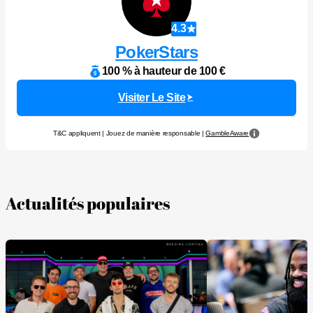
4.3
PokerStars
100 % à hauteur de 100 €
Visiter Le Site
T&C appliquent | Jouez de manière responsable |
GambleAware
Actualités populaires