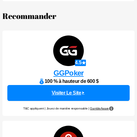
Recommander
4.5
GGPoker
100 % à hauteur de 600 $
Visiter Le Site
T&C appliquent | Jouez de manière responsable |
GambleAware