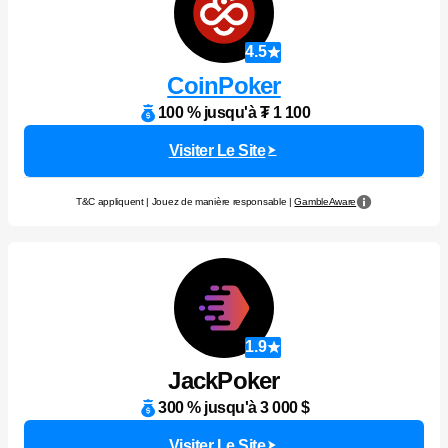
4.5
CoinPoker
100 % jusqu'à ₮ 1 100
Visiter Le Site
T&C appliquent | Jouez de manière responsable |
GambleAware
1.9
JackPoker
300 % jusqu'à 3 000 $
Visiter Le Site