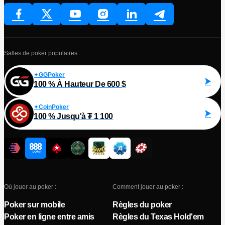
Salles de poker populaires:
GGPoker
100 % À Hauteur De 600 $
CoinPoker
100 % Jusqu'à ₮ 1 100
Où jouer au poker :
Comment jouer au poker :
Poker sur mobile
Règles du poker
Poker en ligne entre amis
Règles du Texas Hold'em