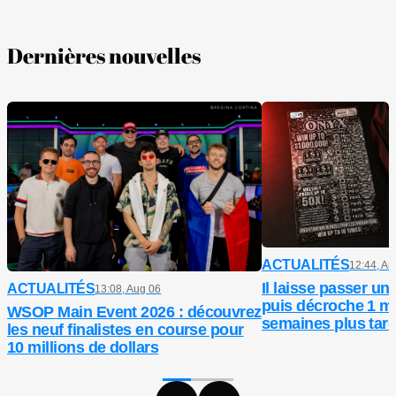
Dernières nouvelles
ACTUALITÉS
12:44, Au
Il laisse passer un 
ACTUALITÉS
13:08, Aug 06
puis décroche 1 mi
WSOP Main Event 2026 : découvrez
semaines plus tar
les neuf finalistes en course pour
10 millions de dollars