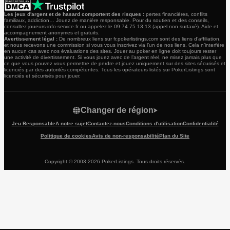
Les jeux d'argent et de hasard comportent des risques :
pertes financières, conflits
familiaux, addiction… Jouez de manière responsable. Pour du soutien et des conseils,
consultez joueurs-info-service.fr ou appelez le 09 74 75 13 13 (appel non surtaxé). Aide et
accompagnement anonymes et gratuits.
Avertissement légal :
De nombreux liens sur fr.pokerlistings.com sont des liens d’affiliation,
et nous recevons une commission si vous vous inscrivez via l’un de nos liens. Cela n’interfère
en aucun cas avec nos évaluations des sites. Jouer au poker en ligne doit toujours rester
une activité de divertissement. Si vous jouez avec de l’argent réel, ne misez jamais plus que
ce que vous pouvez vous permettre de perdre et jouez uniquement sur des sites sécurisés et
licenciés par des autorités compétentes. Tous les opérateurs listés sur PokerListings sont
licenciés et sécurisés pour jouer.
Changer de région
Jeu Responsable
A notre sujet
Contactez-nous
Conditions d'utilisation
Confidentialité
Politique de cookies
Avis de non-responsabilité
Plan du Site
Copyright © 2003-2026 PokerListings. Tous droits réservés.