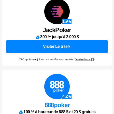
1.9
JackPoker
300 % jusqu'à 3 000 $
Visiter Le Site
T&C appliquent | Jouez de manière responsable |
GambleAware
4.2
888poker
100 % à hauteur de 888 $ et 20 $ gratuits