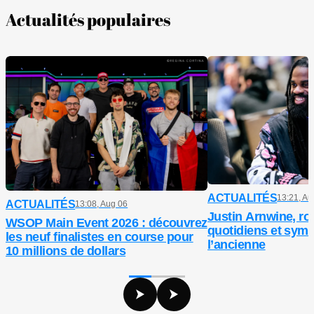
Actualités populaires
ACTUALITÉS
13:21, Au
ACTUALITÉS
13:08, Aug 06
Justin Arnwine, ro
WSOP Main Event 2026 : découvrez
quotidiens et symb
les neuf finalistes en course pour
l’ancienne
10 millions de dollars