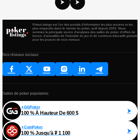
PokerListings est l'un des portails d'information les plus anciens et les
plus respectés dans le monde du poker, actif depuis 2003. Nous
sommes la principale source d'analyses des salles de poker, d'offres de
bonus, d'actualités de l'industrie du jeu et de contenus éducatifs gratuits
pour les joueurs de tous niveaux.
Nos réseaux sociaux:
Salles de poker populaires:
GGPoker
100 % À Hauteur De 600 $
CoinPoker
100 % Jusqu'à ₮ 1 100