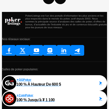
PokerListings est l'un des portails d'information les plus anciens et les
plus respectés dans le monde du poker, actif depuis 2003. Nous
sommes la principale source d'analyses des salles de poker, d'offres de
bonus, d'actualités de l'industrie du jeu et de contenus éducatifs gratuits
pour les joueurs de tous niveaux.
Nos réseaux sociaux:
Salles de poker populaires:
GGPoker
100 % À Hauteur De 600 $
CoinPoker
100 % Jusqu'à ₮ 1 100