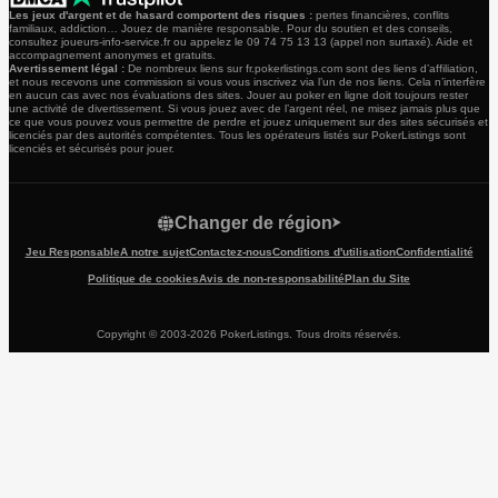
Les jeux d'argent et de hasard comportent des risques :
pertes financières, conflits
familiaux, addiction… Jouez de manière responsable. Pour du soutien et des conseils,
consultez joueurs-info-service.fr ou appelez le 09 74 75 13 13 (appel non surtaxé). Aide et
accompagnement anonymes et gratuits.
Avertissement légal :
De nombreux liens sur fr.pokerlistings.com sont des liens d’affiliation,
et nous recevons une commission si vous vous inscrivez via l’un de nos liens. Cela n’interfère
en aucun cas avec nos évaluations des sites. Jouer au poker en ligne doit toujours rester
une activité de divertissement. Si vous jouez avec de l’argent réel, ne misez jamais plus que
ce que vous pouvez vous permettre de perdre et jouez uniquement sur des sites sécurisés et
licenciés par des autorités compétentes. Tous les opérateurs listés sur PokerListings sont
licenciés et sécurisés pour jouer.
Changer de région
Jeu Responsable
A notre sujet
Contactez-nous
Conditions d'utilisation
Confidentialité
Politique de cookies
Avis de non-responsabilité
Plan du Site
Copyright © 2003-2026 PokerListings. Tous droits réservés.