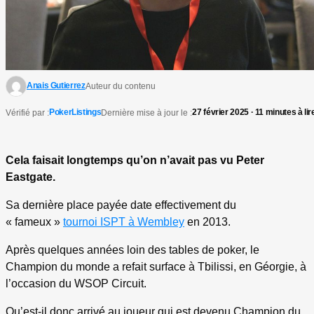
Anais Gutierrez
Auteur du contenu
PokerListings
27 février 2025 · 11 minutes à lir
Vérifié par :
Dernière mise à jour le :
Cela faisait longtemps qu’on n’avait pas vu Peter
Eastgate.
Sa dernière place payée date effectivement du
« fameux »
tournoi ISPT à Wembley
en 2013.
Après quelques années loin des tables de poker, le
Champion du monde a refait surface à Tbilissi, en Géorgie, à
l’occasion du WSOP Circuit.
Qu’est-il donc arrivé au joueur qui est devenu Champion du