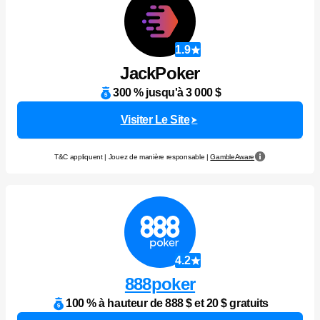
1.9
JackPoker
300 % jusqu'à 3 000 $
Visiter Le Site
T&C appliquent | Jouez de manière responsable |
GambleAware
4.2
888poker
100 % à hauteur de 888 $ et 20 $ gratuits