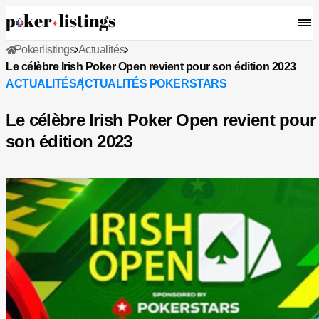
Pokerlistings
Actualités
Le célèbre Irish Poker Open revient pour son édition 2023
ACTUALITÉS
ACTUALITÉS POKERSTARS
Le célèbre Irish Poker Open revient pour
son édition 2023