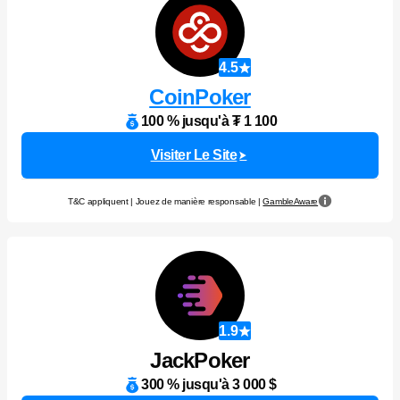
4.5
CoinPoker
100 % jusqu'à ₮ 1 100
Visiter Le Site
T&C appliquent | Jouez de manière responsable |
GambleAware
1.9
JackPoker
300 % jusqu'à 3 000 $