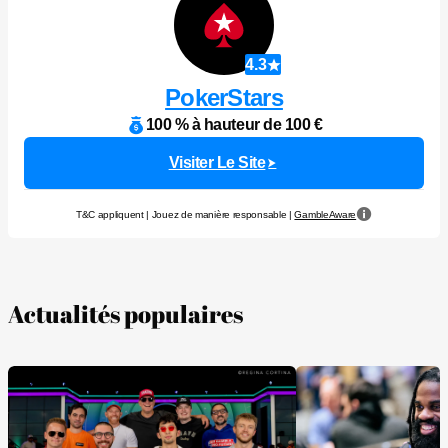
4.3
PokerStars
100 % à hauteur de 100 €
Visiter Le Site
T&C appliquent | Jouez de manière responsable |
GambleAware
Actualités populaires