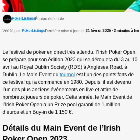
PokerListings
Équipe éditoriale
PokerListings
21 février 2025 · 2 minutes à lire
Vérifié par :
Dernière mise à jour le :
Le festival de poker en direct très attendu, l’Irish Poker Open,
se prépare pour son édition 2023 qui se déroulera du 3 au 10
avril au Royal Dublin Society (RDS) à Anglesea Road, à
Dublin. Le Main Event du
tournoi
est l’un des points forts de
ce festival qui a commencé en 1980. Depuis, il est devenu
l’un des plus anciens événements en live et attire de
nombreux joueurs de poker. Cette année, le Main Event de
l’Irish Poker Open a un Prize pool garanti de 1 million
d’euros et un Buy-in de 1 150 €.
Détails du Main Event de l’Irish
Poker Open 2023