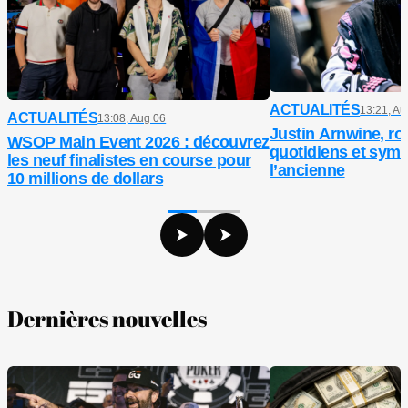
ACTUALITÉS
13:21, Au
ACTUALITÉS
13:08, Aug 06
Justin Arnwine, ro
WSOP Main Event 2026 : découvrez
quotidiens et symb
les neuf finalistes en course pour
l’ancienne
10 millions de dollars
Dernières nouvelles