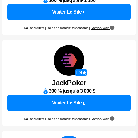
100 % jusqu'à ₮ 1 100
Visiter Le Site
T&C appliquent | Jouez de manière responsable |
GambleAware
1.9
JackPoker
300 % jusqu'à 3 000 $
Visiter Le Site
T&C appliquent | Jouez de manière responsable |
GambleAware