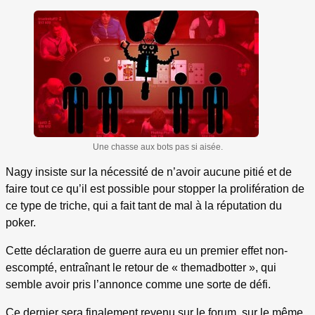
Une chasse aux bots pas si aisée.
Nagy insiste sur la nécessité de n’avoir aucune pitié et de
faire tout ce qu’il est possible pour stopper la prolifération de
ce type de triche, qui a fait tant de mal à la réputation du
poker.
Cette déclaration de guerre aura eu un premier effet non-
escompté, entraînant le retour de « themadbotter », qui
semble avoir pris l’annonce comme une sorte de défi.
Ce dernier sera finalement revenu sur le forum, sur le même