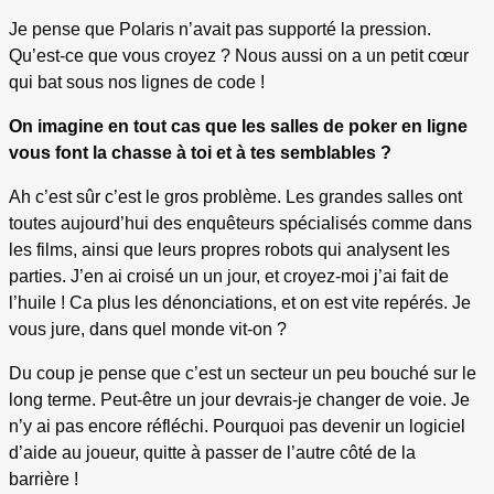
Je pense que Polaris n’avait pas supporté la pression.
Qu’est-ce que vous croyez ? Nous aussi on a un petit cœur
qui bat sous nos lignes de code !
On imagine en tout cas que les salles de poker en ligne
vous font la chasse à toi et à tes semblables ?
Ah c’est sûr c’est le gros problème. Les grandes salles ont
toutes aujourd’hui des enquêteurs spécialisés comme dans
les films, ainsi que leurs propres robots qui analysent les
parties. J’en ai croisé un un jour, et croyez-moi j’ai fait de
l’huile ! Ca plus les dénonciations, et on est vite repérés. Je
vous jure, dans quel monde vit-on ?
Du coup je pense que c’est un secteur un peu bouché sur le
long terme. Peut-être un jour devrais-je changer de voie. Je
n’y ai pas encore réfléchi. Pourquoi pas devenir un logiciel
d’aide au joueur, quitte à passer de l’autre côté de la
barrière !