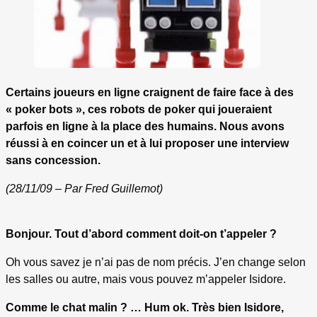
Certains joueurs en ligne craignent de faire face à des
« poker bots », ces robots de poker qui joueraient
parfois en ligne à la place des humains. Nous avons
réussi à en coincer un et à lui proposer une interview
sans concession.
(28/11/09 – Par Fred Guillemot)
Bonjour. Tout d’abord comment doit-on t’appeler ?
Oh vous savez je n’ai pas de nom précis. J’en change selon
les salles ou autre, mais vous pouvez m’appeler Isidore.
Comme le chat malin ? … Hum ok. Très bien Isidore,