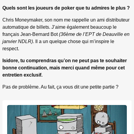
Quels sont les joueurs de poker que tu admires le plus ?
Chris Moneymaker, son nom me rappelle un ami distributeur
automatique de billets. J’aime également beaucoup le
français Jean-Bernard Bot
(36ème de l’EPT de Deauville en
janvier NDLR)
. Il a un quelque chose qui m’inspire le
respect.
Isidore, tu comprendras qu’on ne peut pas te souhaiter
bonne continuation, mais merci quand même pour cet
entretien exclusif.
Pas de problème. Au fait, ça vous dit une petite partie ?