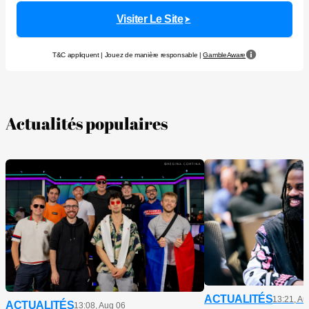
Visiter Le Site
T&C appliquent | Jouez de manière responsable |
GambleAware
Actualités populaires
ACTUALITÉS
13:21, Au
ACTUALITÉS
13:08, Aug 06