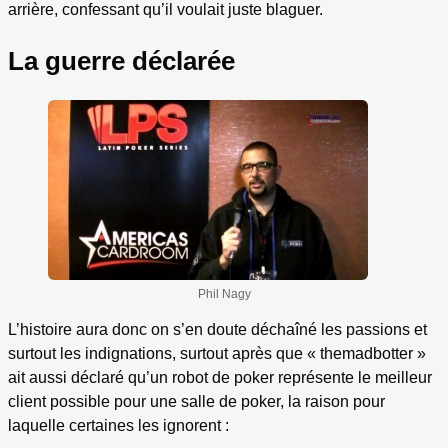
arrière, confessant qu’il voulait juste blaguer.
La guerre déclarée
Phil Nagy
L’histoire aura donc on s’en doute déchaîné les passions et
surtout les indignations, surtout après que « themadbotter »
ait aussi déclaré qu’un robot de poker représente le meilleur
client possible pour une salle de poker, la raison pour
laquelle certaines les ignorent :