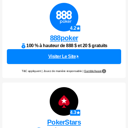
4.2
888poker
100 % à hauteur de 888 $ et 20 $ gratuits
Visiter Le Site
T&C appliquent | Jouez de manière responsable |
GambleAware
4.3
PokerStars