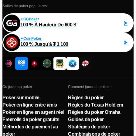
Salles de poker populaires:
GGPoker
100 % À Hauteur De 600 $
CoinPoker
100 % Jusqu'à ₮ 1 100
Où jouer au poker :
Comment jouer au poker :
Poker sur mobile
Règles du poker
Poker en ligne entre amis
Règles du Texas Hold'em
Poker en ligne en argent réel
Règles du poker Omaha
Freerolls de poker gratuits
Guides de poker
Méthodes de paiement au
Stratégies de poker
poker
Combinaisons de poker