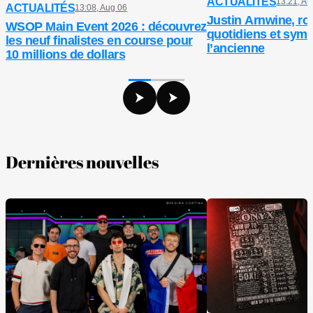
ACTUALITÉS
13:21, Au
ACTUALITÉS
13:08, Aug 06
Justin Arnwine, ro
WSOP Main Event 2026 : découvrez
quotidiens et symb
les neuf finalistes en course pour
l’ancienne
10 millions de dollars
Dernières nouvelles