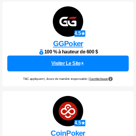
4.5
GGPoker
100 % à hauteur de 600 $
Visiter Le Site
T&C appliquent | Jouez de manière responsable |
GambleAware
4.5
CoinPoker