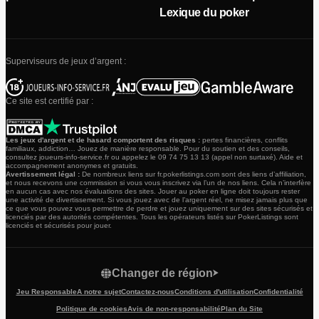
Lexique du poker
Superviseurs de jeux d’argent :
Ce site est certifié par :
Les jeux d'argent et de hasard comportent des risques :
pertes financières, conflits
familiaux, addiction… Jouez de manière responsable. Pour du soutien et des conseils,
consultez joueurs-info-service.fr ou appelez le 09 74 75 13 13 (appel non surtaxé). Aide et
accompagnement anonymes et gratuits.
Avertissement légal :
De nombreux liens sur fr.pokerlistings.com sont des liens d’affiliation,
et nous recevons une commission si vous vous inscrivez via l’un de nos liens. Cela n’interfère
en aucun cas avec nos évaluations des sites. Jouer au poker en ligne doit toujours rester
une activité de divertissement. Si vous jouez avec de l’argent réel, ne misez jamais plus que
ce que vous pouvez vous permettre de perdre et jouez uniquement sur des sites sécurisés et
licenciés par des autorités compétentes. Tous les opérateurs listés sur PokerListings sont
licenciés et sécurisés pour jouer.
Changer de région
Jeu Responsable
A notre sujet
Contactez-nous
Conditions d'utilisation
Confidentialité
Politique de cookies
Avis de non-responsabilité
Plan du Site