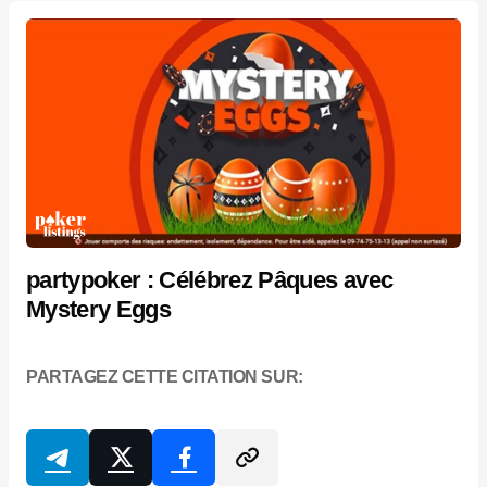
partypoker : Célébrez Pâques avec
Mystery Eggs
PARTAGEZ CETTE CITATION SUR: