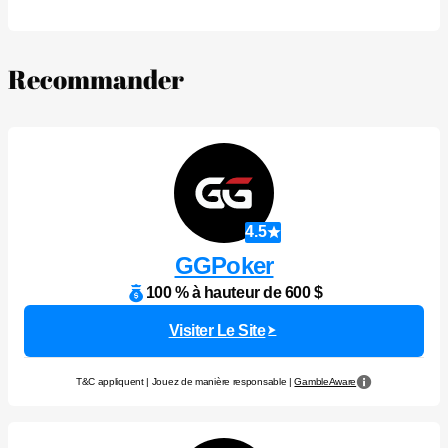
Recommander
4.5
GGPoker
100 % à hauteur de 600 $
Visiter Le Site
T&C appliquent | Jouez de manière responsable |
GambleAware