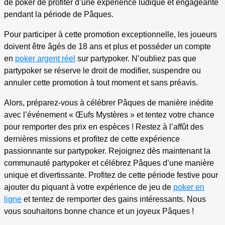
de poker de profiter d’une expérience ludique et engageante
pendant la période de Pâques.
Pour participer à cette promotion exceptionnelle, les joueurs
doivent être âgés de 18 ans et plus et posséder un compte
en
poker argent réel
sur partypoker. N’oubliez pas que
partypoker se réserve le droit de modifier, suspendre ou
annuler cette promotion à tout moment et sans préavis.
Alors, préparez-vous à célébrer Pâques de manière inédite
avec l’événement « Œufs Mystères » et tentez votre chance
pour remporter des prix en espèces ! Restez à l’affût des
dernières missions et profitez de cette expérience
passionnante sur partypoker. Rejoignez dès maintenant la
communauté partypoker et célébrez Pâques d’une manière
unique et divertissante. Profitez de cette période festive pour
ajouter du piquant à votre expérience de jeu de
poker en
ligne
et tentez de remporter des gains intéressants. Nous
vous souhaitons bonne chance et un joyeux Pâques !