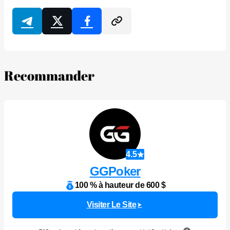
Recommander
4.5
GGPoker
100 % à hauteur de 600 $
Visiter Le Site