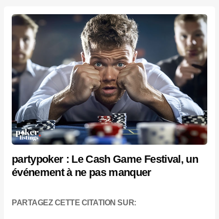
partypoker : Le Cash Game Festival, un
événement à ne pas manquer
PARTAGEZ CETTE CITATION SUR: