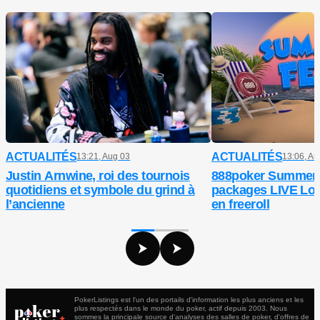
ACTUALITÉS
ACTUALITÉS
13:21, Aug 03
13:06, Au
Justin Arnwine, roi des tournois
888poker Summer F
quotidiens et symbole du grind à
packages LIVE Lo
l’ancienne
en freeroll
PokerListings est l'un des portails d'information les plus anciens et les
plus respectés dans le monde du poker, actif depuis 2003. Nous
sommes la principale source d'analyses des salles de poker, d'offres de