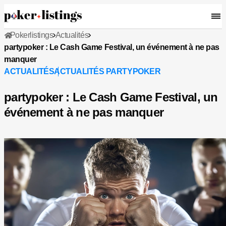
Pokerlistings
Actualités
partypoker : Le Cash Game Festival, un événement à ne pas
manquer
ACTUALITÉS
ACTUALITÉS PARTYPOKER
partypoker : Le Cash Game Festival, un
événement à ne pas manquer