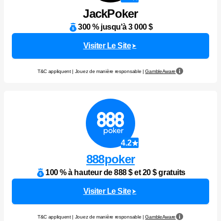
JackPoker
300 % jusqu'à 3 000 $
Visiter Le Site
T&C appliquent | Jouez de manière responsable |
GambleAware
4.2
888poker
100 % à hauteur de 888 $ et 20 $ gratuits
Visiter Le Site
T&C appliquent | Jouez de manière responsable |
GambleAware