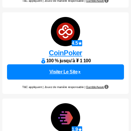
T&C appliquent | Jouez de manière responsable |
GambleAware
4.5
CoinPoker
100 % jusqu'à ₮ 1 100
Visiter Le Site
T&C appliquent | Jouez de manière responsable |
GambleAware
1.9