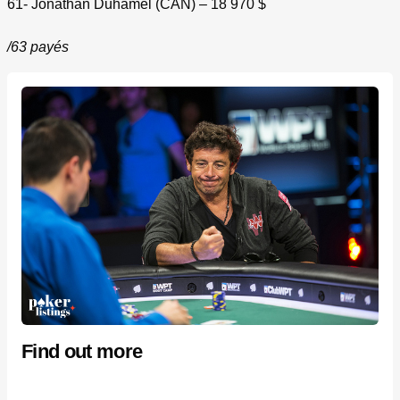
61- Jonathan Duhamel (CAN) – 18 970 $
/63 payés
Find out more