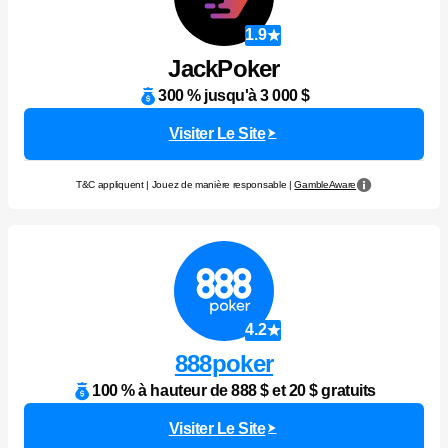
1.9
JackPoker
300 % jusqu'à 3 000 $
Visiter Le Site
T&C appliquent | Jouez de manière responsable |
GambleAware
4.2
888poker
100 % à hauteur de 888 $ et 20 $ gratuits
Visiter Le Site