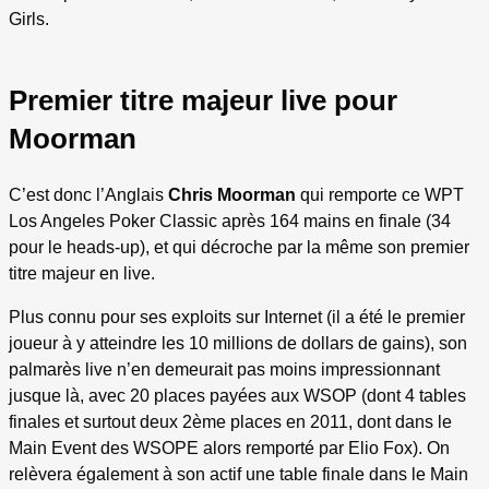
Girls.
Premier titre majeur live pour
Moorman
C’est donc l’Anglais
Chris Moorman
qui remporte ce WPT
Los Angeles Poker Classic après 164 mains en finale (34
pour le heads-up), et qui décroche par la même son premier
titre majeur en live.
Plus connu pour ses exploits sur Internet (il a été le premier
joueur à y atteindre les 10 millions de dollars de gains), son
palmarès live n’en demeurait pas moins impressionnant
jusque là, avec 20 places payées aux WSOP (dont 4 tables
finales et surtout deux 2ème places en 2011, dont dans le
Main Event des WSOPE alors remporté par Elio Fox). On
relèvera également à son actif une table finale dans le Main