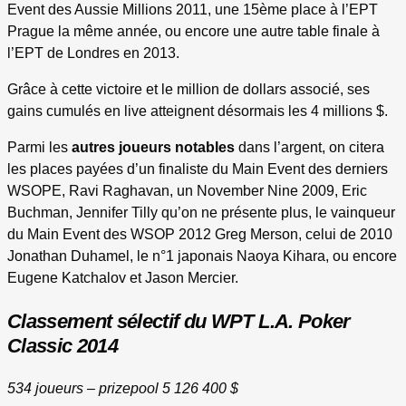
Event des Aussie Millions 2011, une 15ème place à l’EPT
Prague la même année, ou encore une autre table finale à
l’EPT de Londres en 2013.
Grâce à cette victoire et le million de dollars associé, ses
gains cumulés en live atteignent désormais les 4 millions $.
Parmi les
autres joueurs notables
dans l’argent, on citera
les places payées d’un finaliste du Main Event des derniers
WSOPE, Ravi Raghavan, un November Nine 2009, Eric
Buchman, Jennifer Tilly qu’on ne présente plus, le vainqueur
du Main Event des WSOP 2012 Greg Merson, celui de 2010
Jonathan Duhamel, le n°1 japonais Naoya Kihara, ou encore
Eugene Katchalov et Jason Mercier.
Classement sélectif du WPT L.A. Poker
Classic 2014
534 joueurs – prizepool 5 126 400 $