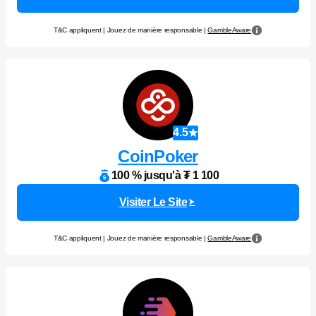
T&C appliquent | Jouez de manière responsable |
GambleAware
4.5
CoinPoker
100 % jusqu'à ₮ 1 100
Visiter Le Site
T&C appliquent | Jouez de manière responsable |
GambleAware