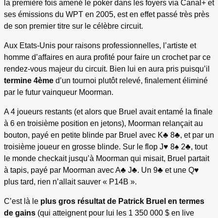
la première fois amené le poker dans les foyers via Canal+ et
ses émissions du WPT en 2005, est en effet passé très près
de son premier titre sur le célèbre circuit.
Aux Etats-Unis pour raisons professionnelles, l’artiste et
homme d’affaires en aura profité pour faire un crochet par ce
rendez-vous majeur du circuit. Bien lui en aura pris puisqu’il
termine 4ème
d’un tournoi plutôt relevé, finalement éliminé
par le futur vainqueur Moorman.
A 4 joueurs restants (et alors que Bruel avait entamé la finale
à 6 en troisième position en jetons), Moorman relançait au
bouton, payé en petite blinde par Bruel avec K
♣
8
♣
, et par un
troisième joueur en grosse blinde. Sur le flop J
♥
8
♠
2
♣
, tout
le monde checkait jusqu’à Moorman qui misait, Bruel partait
à tapis, payé par Moorman avec A
♣
J
♣
. Un 9
♣
et une Q
♥
plus tard, rien n’allait sauver « P14B ».
C’est là le
plus gros résultat de Patrick Bruel en termes
de gains
(qui atteignent pour lui les 1 350 000 $ en live