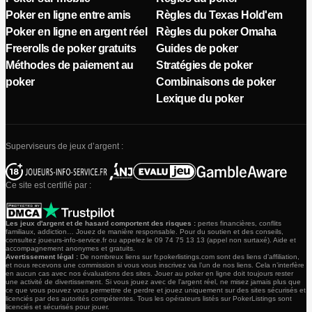
Poker en ligne entre amis
Règles du Texas Hold'em
Poker en ligne en argent réel
Règles du poker Omaha
Freerolls de poker gratuits
Guides de poker
Méthodes de paiement au
Stratégies de poker
poker
Combinaisons de poker
Lexique du poker
Superviseurs de jeux d’argent :
Ce site est certifié par :
Les jeux d'argent et de hasard comportent des risques :
pertes financières, conflits
familiaux, addiction… Jouez de manière responsable. Pour du soutien et des conseils,
consultez joueurs-info-service.fr ou appelez le 09 74 75 13 13 (appel non surtaxé). Aide et
accompagnement anonymes et gratuits.
Avertissement légal :
De nombreux liens sur fr.pokerlistings.com sont des liens d’affiliation,
et nous recevons une commission si vous vous inscrivez via l’un de nos liens. Cela n’interfère
en aucun cas avec nos évaluations des sites. Jouer au poker en ligne doit toujours rester
une activité de divertissement. Si vous jouez avec de l’argent réel, ne misez jamais plus que
ce que vous pouvez vous permettre de perdre et jouez uniquement sur des sites sécurisés et
licenciés par des autorités compétentes. Tous les opérateurs listés sur PokerListings sont
licenciés et sécurisés pour jouer.