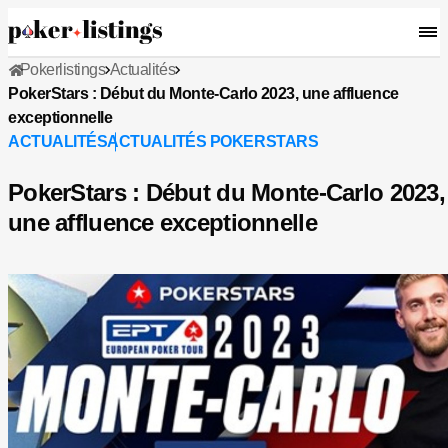
Pokerlistings
Actualités
PokerStars : Début du Monte-Carlo 2023, une affluence
exceptionnelle
ACTUALITÉS
ACTUALITÉS POKERSTARS
PokerStars : Début du Monte-Carlo 2023,
une affluence exceptionnelle