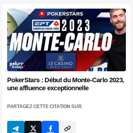
PokerStars : Début du Monte-Carlo 2023,
une affluence exceptionnelle
PARTAGEZ CETTE CITATION SUR: