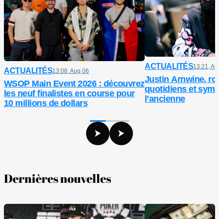
ACTUALITÉS
13:21, Au
ACTUALITÉS
13:08, Aug 06
Justin Arnwine, ro
WSOP Main Event 2026 : découvrez
quotidiens et symb
les neuf finalistes en course pour
l’ancienne
10 millions de dollars
Dernières nouvelles