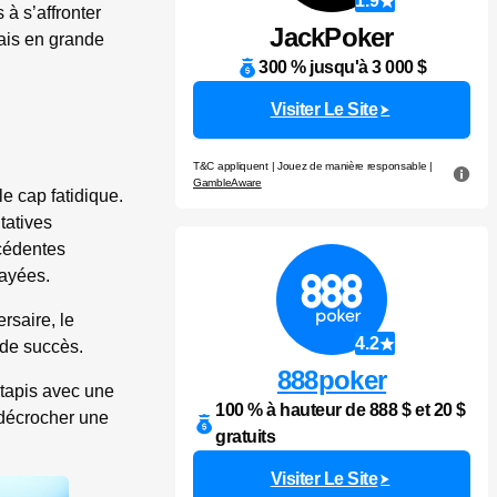
1.9
à s’affronter
JackPoker
ais en grande
300 % jusqu'à 3 000 $
Visiter Le Site
T&C appliquent | Jouez de manière responsable |
GambleAware
le cap fatidique.
tatives
écédentes
payées.
rsaire, le
4.2
 de succès.
888poker
 tapis avec une
100 % à hauteur de 888 $ et 20 $
e décrocher une
gratuits
Visiter Le Site