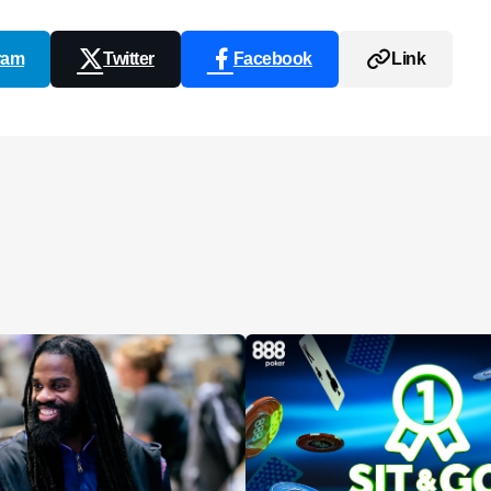
ram
Twitter
Facebook
Link