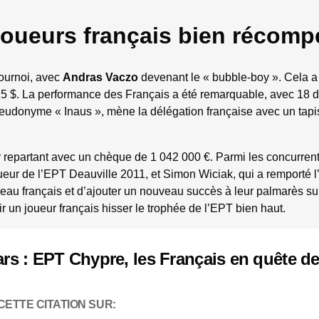
9 joueurs français bien récom
tournoi, avec
Andras Vaczo
devenant le « bubble-boy ». Cela a 
5 $. La performance des Français a été remarquable, avec 18 d
seudonyme « Inaus », mène la délégation française avec un tap
r repartant avec un chèque de 1 042 000 €. Parmi les concurrent
eur de l’EPT Deauville 2011, et Simon Wiciak, qui a remporté 
apeau français et d’ajouter un nouveau succès à leur palmarès s
r un joueur français hisser le trophée de l’EPT bien haut.
rs : EPT Chypre, les Français en quête de
ETTE CITATION SUR: