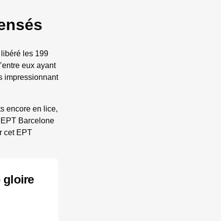
pensés
libéré les 199
’entre eux ayant
is impressionnant
s encore en lice,
l’EPT Barcelone
ur cet EPT
 gloire