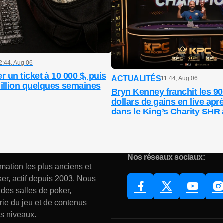
2:44, Aug 06
er un ticket à 10 000 $, puis
ACTUALITÉS
11:44, Aug 06
illion quelques semaines
Bryn Kenney franchit les 90
dollars de gains en live aprè
dans le King’s Charity SHR 
654 000 $*)
Nos réseaux sociaux:
rmation les plus anciens et
er, actif depuis 2003. Nous
des salles de poker,
trie du jeu et de contenus
us niveaux.