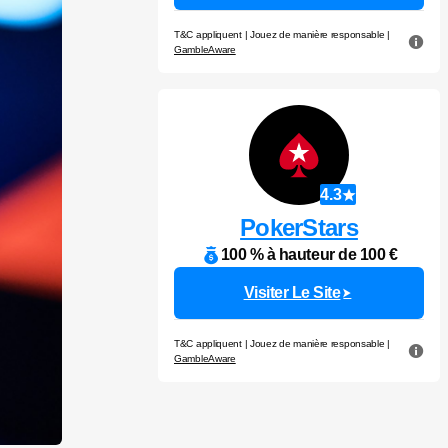
T&C appliquent | Jouez de manière responsable |
GambleAware
4.3
PokerStars
100 % à hauteur de 100 €
Visiter Le Site
T&C appliquent | Jouez de manière responsable |
GambleAware