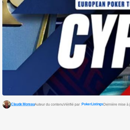
Claude Moreau
PokerListings
Auteur du contenu
Vérifié par :
Dernière mise à j