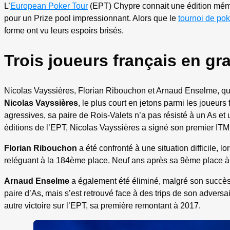
L’
European Poker Tour
(EPT) Chypre connait une édition mémor
pour un Prize pool impressionnant. Alors que le
tournoi de pok
forme ont vu leurs espoirs brisés.
Trois joueurs français en g
Nicolas Vayssières, Florian Ribouchon et Arnaud Enselme, qui s’
Nicolas Vayssières
, le plus court en jetons parmi les joueur
agressives, sa paire de Rois-Valets n’a pas résisté à un As et 
éditions de l’EPT, Nicolas Vayssières a signé son premier ITM
Florian Ribouchon
a été confronté à une situation difficile, 
reléguant à la 184ème place. Neuf ans après sa 9ème place à 
Arnaud Enselme
a également été éliminé, malgré son succès p
paire d’As, mais s’est retrouvé face à des trips de son adversa
autre victoire sur l’EPT, sa première remontant à 2017.