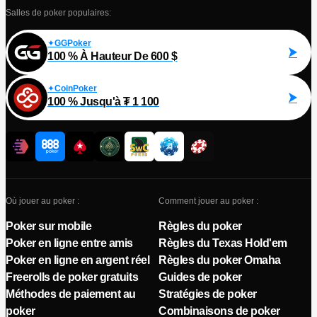
Salles de poker populaires:
GGPoker
100 % À Hauteur De 600 $
CoinPoker
100 % Jusqu'à ₮ 1 100
Où jouer au poker :
Comment jouer au poker :
Poker sur mobile
Règles du poker
Poker en ligne entre amis
Règles du Texas Hold'em
Poker en ligne en argent réel
Règles du poker Omaha
Freerolls de poker gratuits
Guides de poker
Méthodes de paiement au
Stratégies de poker
poker
Combinaisons de poker