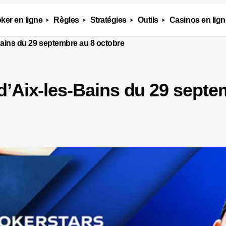
ker en ligne
Règles
Stratégies
Outils
Casinos en lign
Bains du 29 septembre au 8 octobre
 d’Aix-les-Bains du 29 sept