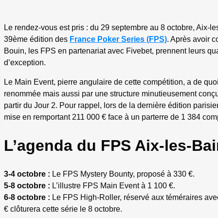
Le rendez-vous est pris : du 29 septembre au 8 octobre, Aix-le
39ème édition des
France Poker Series (FPS)
. Après avoir
Bouin, les FPS en partenariat avec Fivebet, prennent leurs qu
d’exception.
Le Main Event, pierre angulaire de cette compétition, a de qu
renommée mais aussi par une structure minutieusement conçue.
partir du Jour 2. Pour rappel, lors de la dernière édition parisi
mise en remportant 211 000 € face à un parterre de 1 384 comp
L’agenda du FPS Aix-les-Ba
3-4 octobre :
Le FPS Mystery Bounty, proposé à 330 €.
5-8 octobre :
L’illustre FPS Main Event à 1 100 €.
6-8 octobre :
Le FPS High-Roller, réservé aux téméraires avec
€ clôturera cette série le 8 octobre.