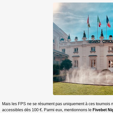
Mais les FPS ne se résument pas uniquement à ces tournois maj
accessibles dès 100 €. Parmi eux, mentionnons le
Fivebet Ni