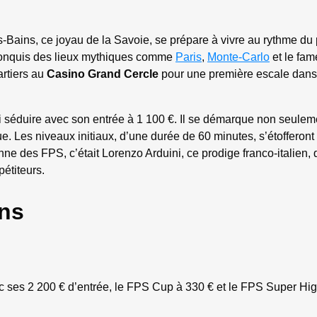
s-Bains, ce joyau de la Savoie, se prépare à vivre au rythme du 
 conquis des lieux mythiques comme
Paris
,
Monte-Carlo
et le fa
artiers au
Casino Grand Cercle
pour une première escale dans c
oi séduire avec son entrée à 1 100 €. Il se démarque non seulem
 Les niveaux initiaux, d’une durée de 60 minutes, s’étofferont
enne des FPS, c’était Lorenzo Arduini, ce prodige franco-italien, q
étiteurs.
ins
 ses 2 200 € d’entrée, le FPS Cup à 330 € et le FPS Super Hig