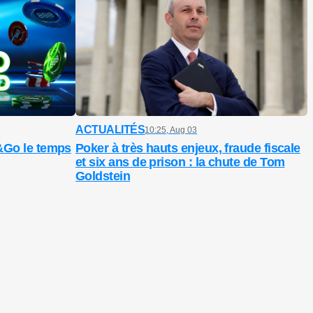
ACTUALITÉS
10:25, Aug 03
t&Go le temps
Poker à très hauts enjeux, fraude fiscale
et six ans de prison : la chute de Tom
Goldstein