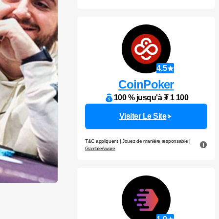
4.5
CoinPoker
100 % jusqu'à ₮ 1 100
Visiter Le Site
T&C appliquent | Jouez de manière responsable |
GambleAware