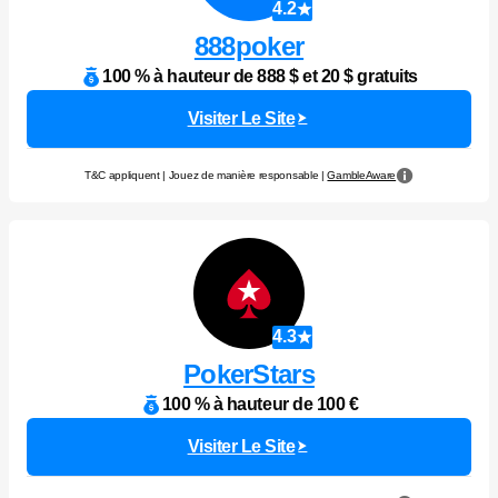
4.2
888poker
100 % à hauteur de 888 $ et 20 $ gratuits
Visiter Le Site
T&C appliquent | Jouez de manière responsable |
GambleAware
4.3
PokerStars
100 % à hauteur de 100 €
Visiter Le Site