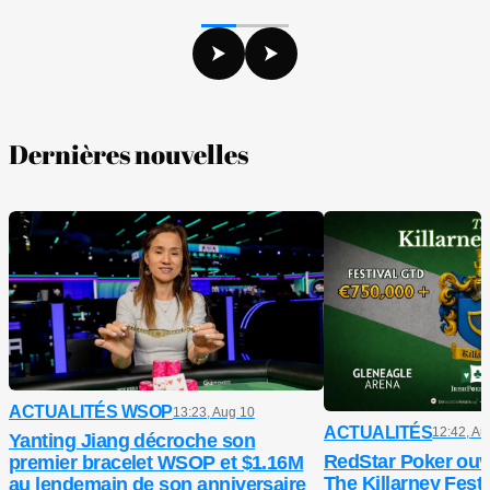
Dernières nouvelles
ACTUALITÉS WSOP
13:23, Aug 10
ACTUALITÉS
12:42, Au
Yanting Jiang décroche son
RedStar Poker ouvr
premier bracelet WSOP et $1.16M
The Killarney Festi
au lendemain de son anniversaire