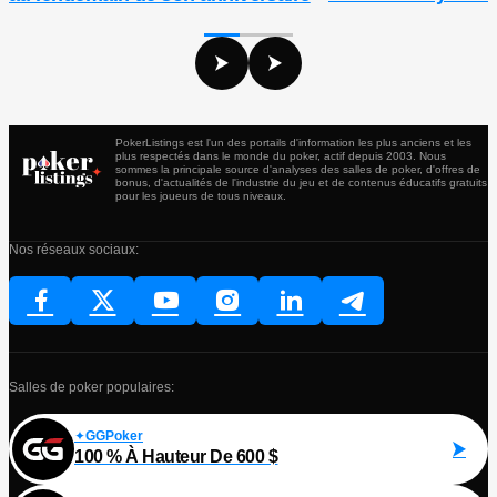
PokerListings est l'un des portails d'information les plus anciens et les
plus respectés dans le monde du poker, actif depuis 2003. Nous
sommes la principale source d'analyses des salles de poker, d'offres de
bonus, d'actualités de l'industrie du jeu et de contenus éducatifs gratuits
pour les joueurs de tous niveaux.
Nos réseaux sociaux:
Salles de poker populaires:
GGPoker
100 % À Hauteur De 600 $