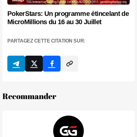
PokerStars: Un programme étincelant de
MicroMillions du 16 au 30 Juillet
PARTAGEZ CETTE CITATION SUR:
Recommander