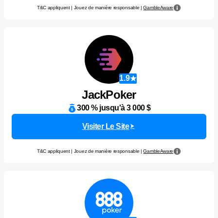
T&C appliquent | Jouez de manière responsable |
GambleAware
1.9
JackPoker
300 % jusqu'à 3 000 $
Visiter Le Site
T&C appliquent | Jouez de manière responsable |
GambleAware