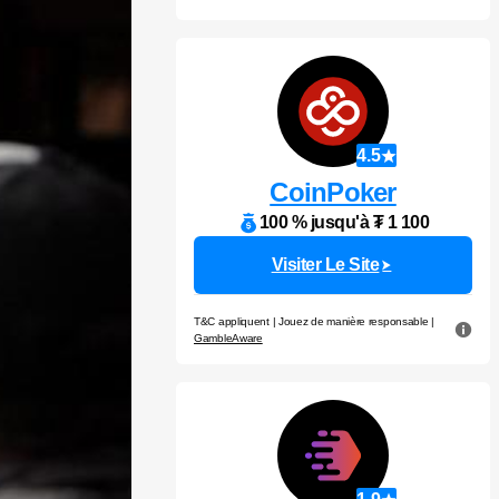
4.5
CoinPoker
100 % jusqu'à ₮ 1 100
Visiter Le Site
T&C appliquent | Jouez de manière responsable |
GambleAware