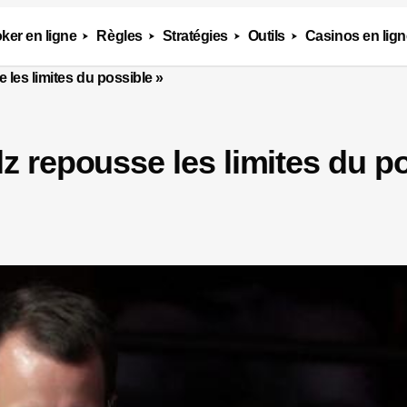
ker en ligne
Règles
Stratégies
Outils
Casinos en lign
les limites du possible »
z repousse les limites du p