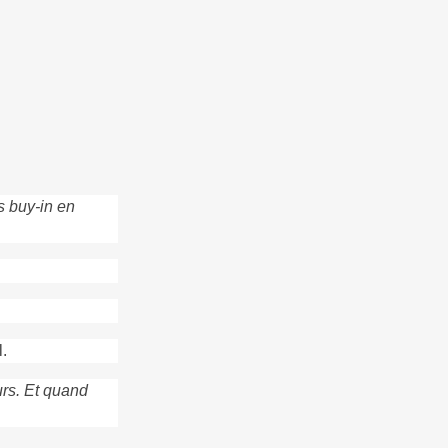
s buy-in en
l.
urs. Et quand