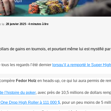
28 janvier 2025 · 4 minutes à lire
 le :
lars de gains en tournois, et pourtant même lui est mystifié par
é tous les regards l’été dernier
lorsqu
’
il a remporté le Super Hig
et compère
Fedor Holz
en heads-up, ce qui lui aura permis de rem
de l’histoire du poker
, avec près de 10,5 millions de dollars rem
e One Drop High Roller à 111 000 $
, pour un peu moins de 5 mill