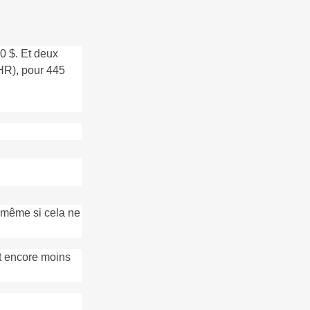
0 $. Et deux
SHR), pour 445
, même si cela ne
et encore moins