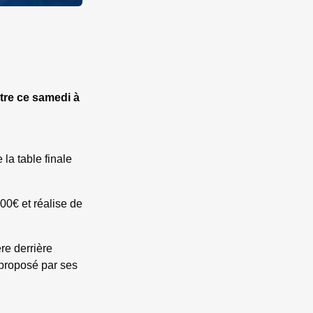
itre ce samedi à
la table finale
00€ et réalise de
re derrière
 proposé par ses