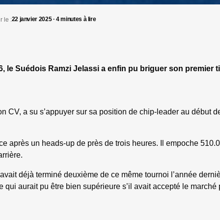
22 janvier 2025 · 4 minutes à lire
 le :
6, le Suédois
Ramzi Jelassi
a enfin pu briguer son premier t
son CV, a su s’appuyer sur sa position de chip-leader au début de 
ce après un heads-up de près de trois heures. Il empoche 510.0
rrière.
 avait déjà terminé deuxième de ce même tournoi l’année derniè
qui aurait pu être bien supérieure s’il avait accepté le marché