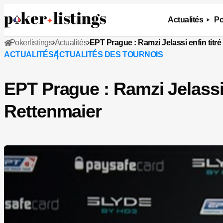
Actualités
Po
Pokerlistings
Actualités
EPT Prague : Ramzi Jelassi enfin titr
ACTUALITÉS
ACTUALITÉS DES TOURNOIS
EPT Prague : Ramzi Jelassi 
Rettenmaier