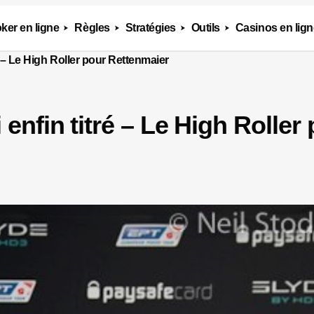
ker en ligne
Règles
Stratégies
Outils
Casinos en lign
é – Le High Roller pour Rettenmaier
enfin titré – Le High Roller