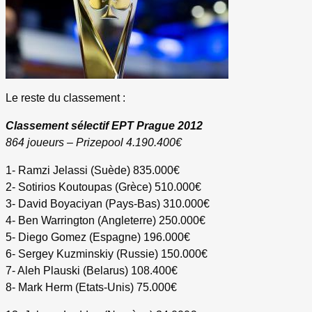
Le reste du classement :
Classement sélectif EPT Prague 2012
864 joueurs – Prizepool 4.190.400€
1- Ramzi Jelassi (Suède) 835.000€
2- Sotirios Koutoupas (Grèce) 510.000€
3- David Boyaciyan (Pays-Bas) 310.000€
4- Ben Warrington (Angleterre) 250.000€
5- Diego Gomez (Espagne) 196.000€
6- Sergey Kuzminskiy (Russie) 150.000€
7- Aleh Plauski (Belarus) 108.400€
8- Mark Herm (Etats-Unis) 75.000€