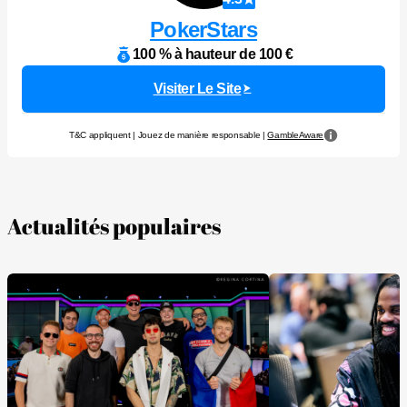
PokerStars
100 % à hauteur de 100 €
Visiter Le Site
T&C appliquent | Jouez de manière responsable |
GambleAware
Actualités populaires