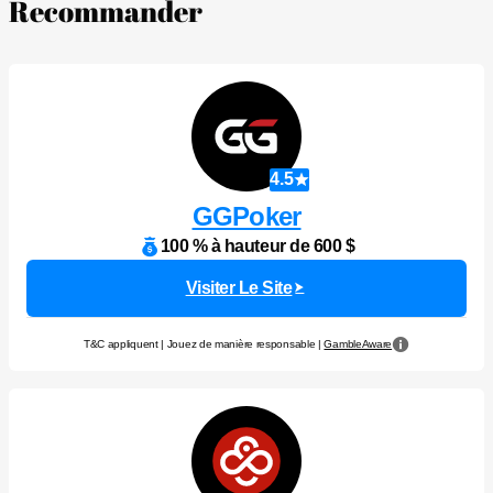
Recommander
4.5
GGPoker
100 % à hauteur de 600 $
Visiter Le Site
T&C appliquent | Jouez de manière responsable |
GambleAware