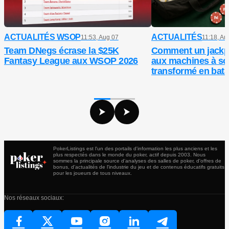
ACTUALITÉS WSOP
ACTUALITÉS
11:53, Aug 07
11:18, Au
Team DNegs écrase la $25K
Comment un jackp
Fantasy League aux WSOP 2026
aux machines à so
transformé en batai
entre ex
PokerListings est l'un des portails d'information les plus anciens et les
plus respectés dans le monde du poker, actif depuis 2003. Nous
sommes la principale source d'analyses des salles de poker, d'offres de
bonus, d'actualités de l'industrie du jeu et de contenus éducatifs gratuits
pour les joueurs de tous niveaux.
Nos réseaux sociaux: