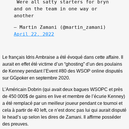
 Were all satty starters for bryn 
and on the team in one way or 
another
— Martin Zamani (@martin_zamani) 
April 22, 2022
Le français Idris Ambraise a été évoqué dans cette affaire. Il
aurait en effet été victime d’un “ghosting” d’un des poulains
de Kenney pendant l’Event #80 des WSOP online disputés
sur GGpoker en septembre 2020.
L’Américain Dobrin (qui avait deux bagues WSOPC et près
de 450 000$ de gains en live et membre de l’écurie Kenney)
a été remplacé par un meilleur joueur pendant ce tournoi et
cela à partir de 40 left, ce n’est donc pas lui qui aurait disputé
le head’s up selon les dires de Zamani. Il affirme posséder
des preuves.