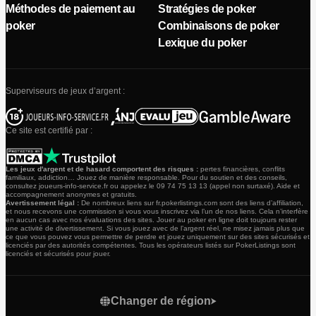
Méthodes de paiement au
Stratégies de poker
poker
Combinaisons de poker
Lexique du poker
Superviseurs de jeux d’argent :
Ce site est certifié par :
Les jeux d'argent et de hasard comportent des risques :
pertes financières, conflits
familiaux, addiction… Jouez de manière responsable. Pour du soutien et des conseils,
consultez joueurs-info-service.fr ou appelez le 09 74 75 13 13 (appel non surtaxé). Aide et
accompagnement anonymes et gratuits.
Avertissement légal :
De nombreux liens sur fr.pokerlistings.com sont des liens d’affiliation,
et nous recevons une commission si vous vous inscrivez via l’un de nos liens. Cela n’interfère
en aucun cas avec nos évaluations des sites. Jouer au poker en ligne doit toujours rester
une activité de divertissement. Si vous jouez avec de l’argent réel, ne misez jamais plus que
ce que vous pouvez vous permettre de perdre et jouez uniquement sur des sites sécurisés et
licenciés par des autorités compétentes. Tous les opérateurs listés sur PokerListings sont
licenciés et sécurisés pour jouer.
Changer de région