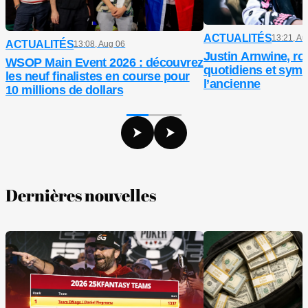
ACTUALITÉS
13:21, Au
ACTUALITÉS
13:08, Aug 06
Justin Arnwine, ro
WSOP Main Event 2026 : découvrez
quotidiens et symb
les neuf finalistes en course pour
l’ancienne
10 millions de dollars
Dernières nouvelles