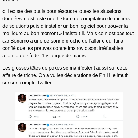
« Il existe des outils pour résoudre toutes les situations
données, c’est juste une histoire de compilation de milliers
de solutions puis d’installer un bon logiciel pour trouver la
meilleure au bon moment » insiste-t-il. Mais ce n’est pas tout
car Bonomo a une personne proche de l’affaire qui lui a
confié que les preuves contre Imsirovic sont irréfutables
allant au-delà de l’historique de mains.
Les grosses têtes de pokes se manifestent aussi sur cette
affaire de triche. On a vu les déclarations de Phil Hellmuth
sur son compte Twitter :