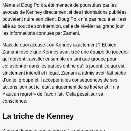
Même si Doug Polk a été menacé de poursuites par les
avocats de Kenney directement si des informations publiées
pouvaient nuire son client, Doug Polk n’a pas reculé et il est
allé au bout de son intention, celle de révéler au grand jour
les informations connues par Zamani.
Mais de quoi accuse-t-on Kenney exactement ? Et bien,
Zamani révèle que Kenney avait créé une équipe de joueurs
qui doivent travailler ensemble en tant que groupe pour
collusionner dans les parties online qu’ils jouent, ce qui est
strictement interdit et illégal. Zamani a admis avoir fait partie
d’un tel groupe et il acceptera les conséquences de ses
actions, son but ici était uniquement de se libérer et il n’a
« aucun regret » de l’avoir fait. Cela pesait sur sa
conscience.
La triche de Kenney
Zamani dénonce une espèce d ‘ « entreprise » ou