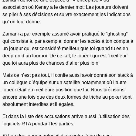
association où Keney a le dernier mot. Les joueurs doivent
se plier à ses décisions et suivre exactement les indications
qu’ on leur donne.
Zamani a par exemple assumé avoir pratiqué le “ghosting”
qui consiste à, par exemple, donner les accès à ton compte à
un joueur qui est considéré meilleur que toi quand tu es en
deeprun d’un tournoi. De ce fait, le joueur qui est “meilleur”
que toi aura plus de chances d’aller plus loin.
Mais ce n’est pas tout, il confie aussi avoir donné son stack à
un collègue d’équipe sur un satellite notamment où l’autre
joueur était en meilleure position que lui. Nous précisons
encore une fois que ces deux formes de triche au poker sont
absolument interdites et illégales.
Et dans la liste des accusations arrive aussi l’utilisation des
logiciels RTA pendant les parties.
Si l’un des joueurs refusait d’accepter l’une de ces