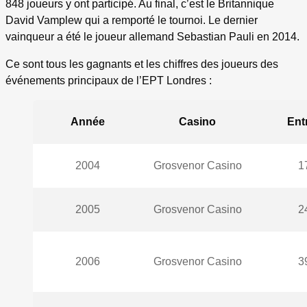
848 joueurs y ont participé. Au final, c’est le Britannique
David Vamplew qui a remporté le tournoi. Le dernier
vainqueur a été le joueur allemand Sebastian Pauli en 2014.
Ce sont tous les gagnants et les chiffres des joueurs des
événements principaux de l’EPT Londres :
Année
Casino
Ent
2004
Grosvenor Casino
1
2005
Grosvenor Casino
2
2006
Grosvenor Casino
3