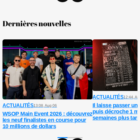
Dernières nouvelles
ACTUALITÉS
12:44, Au
Il laisse passer un 
ACTUALITÉS
13:08, Aug 06
puis décroche 1 mi
WSOP Main Event 2026 : découvrez
semaines plus tar
les neuf finalistes en course pour
10 millions de dollars