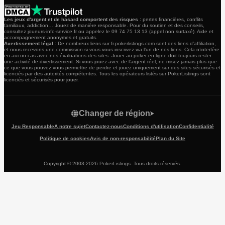
Les jeux d'argent et de hasard comportent des risques :
pertes financières, conflits
familiaux, addiction… Jouez de manière responsable. Pour du soutien et des conseils,
consultez joueurs-info-service.fr ou appelez le 09 74 75 13 13 (appel non surtaxé). Aide et
accompagnement anonymes et gratuits.
Avertissement légal :
De nombreux liens sur fr.pokerlistings.com sont des liens d’affiliation,
et nous recevons une commission si vous vous inscrivez via l’un de nos liens. Cela n’interfère
en aucun cas avec nos évaluations des sites. Jouer au poker en ligne doit toujours rester
une activité de divertissement. Si vous jouez avec de l’argent réel, ne misez jamais plus que
ce que vous pouvez vous permettre de perdre et jouez uniquement sur des sites sécurisés et
licenciés par des autorités compétentes. Tous les opérateurs listés sur PokerListings sont
licenciés et sécurisés pour jouer.
Changer de région
Jeu Responsable
A notre sujet
Contactez-nous
Conditions d'utilisation
Confidentialité
Politique de cookies
Avis de non-responsabilité
Plan du Site
Copyright © 2003-2026 PokerListings. Tous droits réservés.