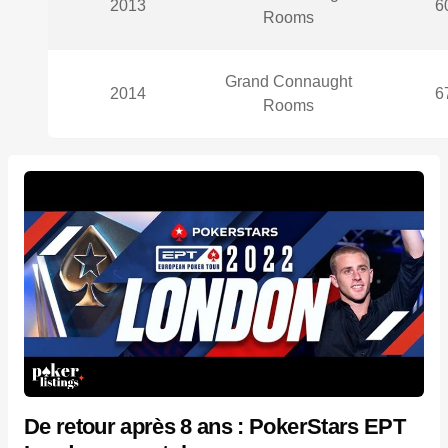
2013
6
Rooms
Grand Connaught
2014
6
Rooms
De retour après 8 ans : PokerStars EPT