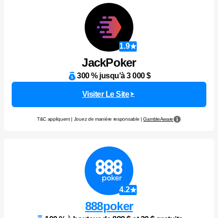
1.9
JackPoker
300 % jusqu'à 3 000 $
Visiter Le Site
T&C appliquent | Jouez de manière responsable |
GambleAware
4.2
888poker