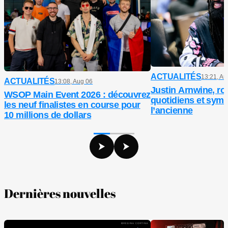
ACTUALITÉS
13:21, Au
ACTUALITÉS
13:08, Aug 06
Justin Arnwine, ro
WSOP Main Event 2026 : découvrez
quotidiens et symb
les neuf finalistes en course pour
l’ancienne
10 millions de dollars
Dernières nouvelles