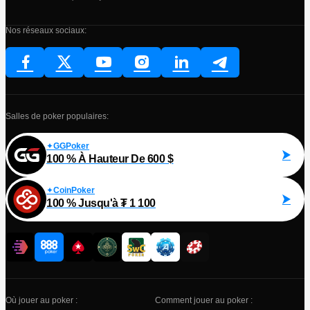
Nos réseaux sociaux:
Salles de poker populaires:
GGPoker
100 % À Hauteur De 600 $
CoinPoker
100 % Jusqu'à ₮ 1 100
Où jouer au poker :
Comment jouer au poker :