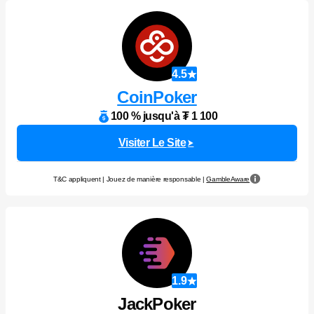
4.5
CoinPoker
100 % jusqu'à ₮ 1 100
Visiter Le Site
T&C appliquent | Jouez de manière responsable |
GambleAware
1.9
JackPoker