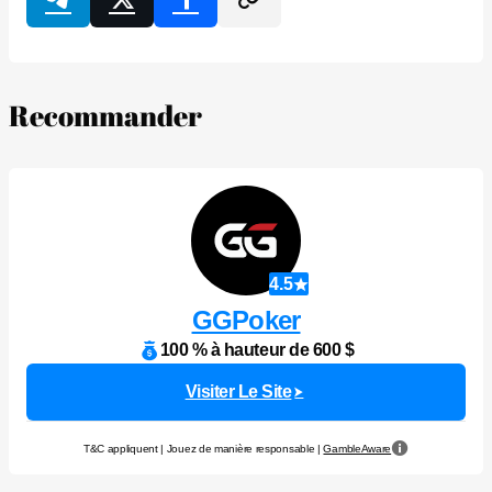
Recommander
4.5
GGPoker
100 % à hauteur de 600 $
Visiter Le Site
T&C appliquent | Jouez de manière responsable |
GambleAware