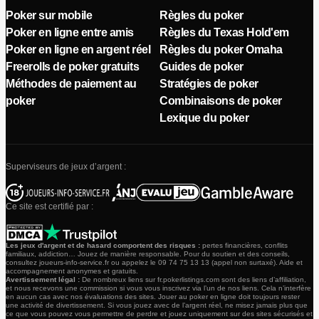
Poker sur mobile
Règles du poker
Poker en ligne entre amis
Règles du Texas Hold'em
Poker en ligne en argent réel
Règles du poker Omaha
Freerolls de poker gratuits
Guides de poker
Méthodes de paiement au
Stratégies de poker
poker
Combinaisons de poker
Lexique du poker
Superviseurs de jeux d’argent :
Ce site est certifié par :
Les jeux d'argent et de hasard comportent des risques :
pertes financières, conflits
familiaux, addiction… Jouez de manière responsable. Pour du soutien et des conseils,
consultez joueurs-info-service.fr ou appelez le 09 74 75 13 13 (appel non surtaxé). Aide et
accompagnement anonymes et gratuits.
Avertissement légal :
De nombreux liens sur fr.pokerlistings.com sont des liens d’affiliation,
et nous recevons une commission si vous vous inscrivez via l’un de nos liens. Cela n’interfère
en aucun cas avec nos évaluations des sites. Jouer au poker en ligne doit toujours rester
une activité de divertissement. Si vous jouez avec de l’argent réel, ne misez jamais plus que
ce que vous pouvez vous permettre de perdre et jouez uniquement sur des sites sécurisés et