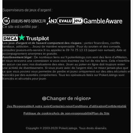
Superviseurs de jeux d’argent :
Ce site est certifié par :
Les jeux d'argent et de hasard comportent des risques :
pertes financières, conflits
familiaux, addiction… Jouez de manière responsable. Pour du soutien et des conseils,
consultez joueurs-info-service.fr ou appelez le 09 74 75 13 13 (appel non surtaxé). Aide et
accompagnement anonymes et gratuits.
Avertissement légal :
De nombreux liens sur fr.pokerlistings.com sont des liens d’affiliation,
et nous recevons une commission si vous vous inscrivez via l’un de nos liens. Cela n’interfère
en aucun cas avec nos évaluations des sites. Jouer au poker en ligne doit toujours rester
une activité de divertissement. Si vous jouez avec de l’argent réel, ne misez jamais plus que
ce que vous pouvez vous permettre de perdre et jouez uniquement sur des sites sécurisés et
licenciés par des autorités compétentes. Tous les opérateurs listés sur PokerListings sont
licenciés et sécurisés pour jouer.
Changer de région
Jeu Responsable
A notre sujet
Contactez-nous
Conditions d'utilisation
Confidentialité
Politique de cookies
Avis de non-responsabilité
Plan du Site
Copyright © 2003-2026 PokerListings. Tous droits réservés.