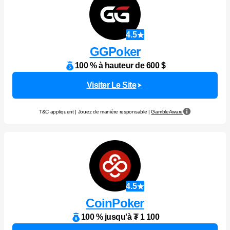
4.5
GGPoker
100 % à hauteur de 600 $
Visiter Le Site
T&C appliquent | Jouez de manière responsable |
GambleAware
4.5
CoinPoker
100 % jusqu'à ₮ 1 100