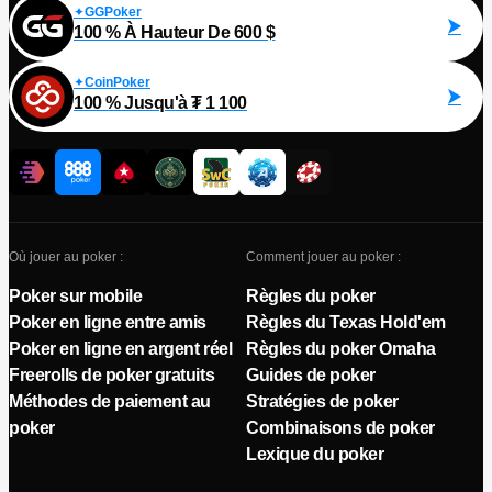
GGPoker
100 % À Hauteur De 600 $
CoinPoker
100 % Jusqu'à ₮ 1 100
Où jouer au poker :
Comment jouer au poker :
Poker sur mobile
Règles du poker
Poker en ligne entre amis
Règles du Texas Hold'em
Poker en ligne en argent réel
Règles du poker Omaha
Freerolls de poker gratuits
Guides de poker
Méthodes de paiement au
Stratégies de poker
poker
Combinaisons de poker
Lexique du poker