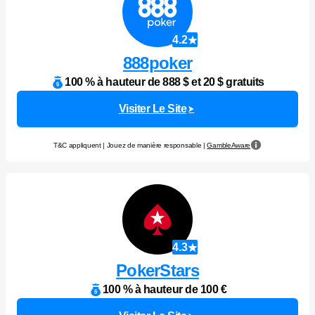
4.2
888poker
100 % à hauteur de 888 $ et 20 $ gratuits
Visiter Le Site
T&C appliquent | Jouez de manière responsable |
GambleAware
4.3
PokerStars
100 % à hauteur de 100 €