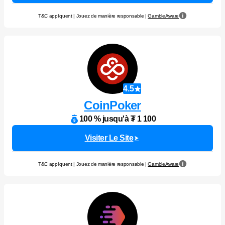
T&C appliquent | Jouez de manière responsable |
GambleAware
4.5
CoinPoker
100 % jusqu'à ₮ 1 100
Visiter Le Site
T&C appliquent | Jouez de manière responsable |
GambleAware