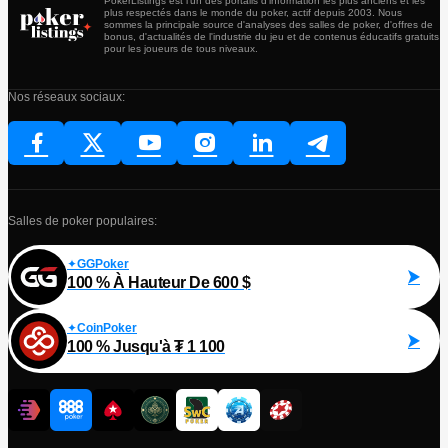
PokerListings est l'un des portails d'information les plus anciens et les
plus respectés dans le monde du poker, actif depuis 2003. Nous
sommes la principale source d'analyses des salles de poker, d'offres de
bonus, d'actualités de l'industrie du jeu et de contenus éducatifs gratuits
pour les joueurs de tous niveaux.
Nos réseaux sociaux:
Salles de poker populaires:
GGPoker
100 % À Hauteur De 600 $
CoinPoker
100 % Jusqu'à ₮ 1 100