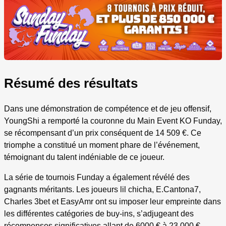
Résumé des résultats
Dans une démonstration de compétence et de jeu offensif,
YoungShi a remporté la couronne du Main Event KO Funday,
se récompensant d’un prix conséquent de 14 509 €. Ce
triomphe a constitué un moment phare de l’événement,
témoignant du talent indéniable de ce joueur.
La série de tournois Funday a également révélé des
gagnants méritants. Les joueurs lil chicha, E.Cantona7,
Charles 3bet et EasyAmr ont su imposer leur empreinte dans
les différentes catégories de buy-ins, s’adjugeant des
récompenses significatives allant de 6000 € à 23 000 €.