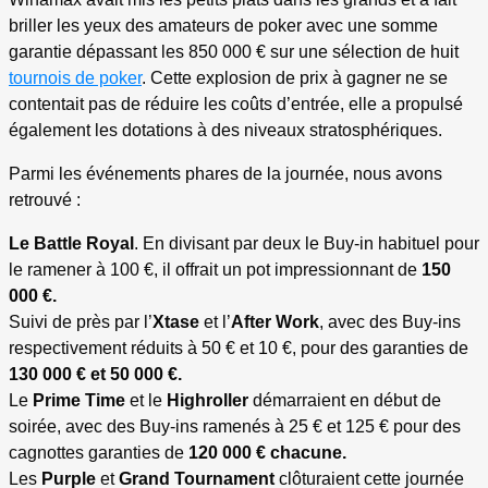
briller les yeux des amateurs de poker avec une somme
garantie dépassant les 850 000 € sur une sélection de huit
tournois de poker
. Cette explosion de prix à gagner ne se
contentait pas de réduire les coûts d’entrée, elle a propulsé
également les dotations à des niveaux stratosphériques.
Parmi les événements phares de la journée, nous avons
retrouvé :
Le Battle Royal
. En divisant par deux le Buy-in habituel pour
le ramener à 100 €, il offrait un pot impressionnant de
150
000 €.
Suivi de près par l’
Xtase
et l’
After Work
, avec des Buy-ins
respectivement réduits à 50 € et 10 €, pour des garanties de
130 000 € et 50 000 €.
Le
Prime Time
et le
Highroller
démarraient en début de
soirée, avec des Buy-ins ramenés à 25 € et 125 € pour des
cagnottes garanties de
120 000 € chacune.
Les
Purple
et
Grand Tournament
clôturaient cette journée