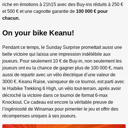
riche en émotions à 21h15 avec des Buy-ins réduits à 250 €
et 500 € et une cagnotte garantie de
100 000 € pour
chacun.
On your bike Keanu!
Pendant ce temps, le Sunday Surprise promettait aussi une
belle victoire qui laissa une impression indélébile aux
joueurs. Pour seulement 10 € de Buy-in, non seulement les
joueurs ont eu la chance de gagner plus de 100 000 €, mais
aussi de repartir avec un vélo électrique d’une valeur de
3000 €. Keanu Raise, vainqueur de ce tournoi, est parti avec
le Haibike Trekking 6 High, un vélo tout-terrain, après avoir
décroché la victoire dans ce tournoi de format 6-max
Knockout. Ce cadeau est encore la véritable preuve de
l’ingéniosité de Winamax pour pimenter le jeu et offrir des
récompenses uniques à ses joueurs.