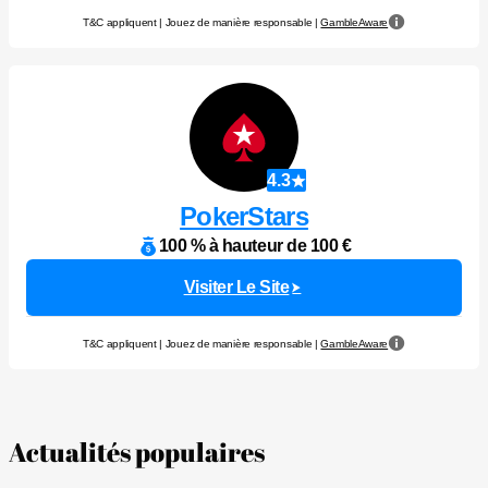
T&C appliquent | Jouez de manière responsable |
GambleAware
4.3
PokerStars
100 % à hauteur de 100 €
Visiter Le Site
T&C appliquent | Jouez de manière responsable |
GambleAware
Actualités populaires