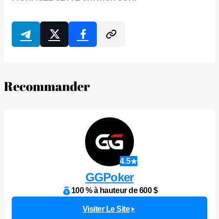
Recommander
4.5
GGPoker
100 % à hauteur de 600 $
Visiter Le Site