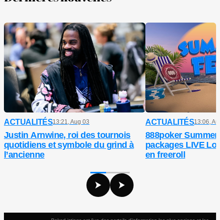
ACTUALITÉS
ACTUALITÉS
13:21, Aug 03
13:06, Au
Justin Arnwine, roi des tournois
888poker Summer F
quotidiens et symbole du grind à
packages LIVE Lo
l’ancienne
en freeroll