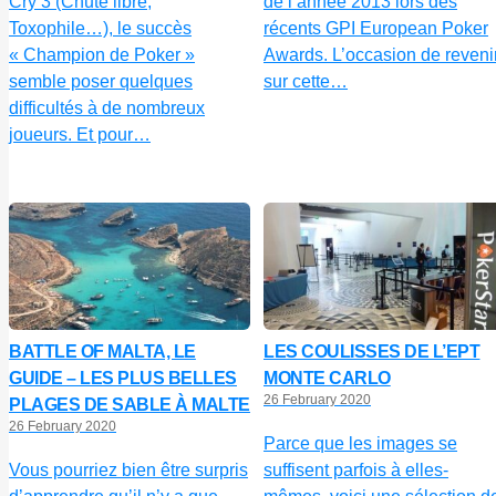
Cry 3 (Chute libre,
de l’année 2013 lors des
Toxophile…), le succès
récents GPI European Poker
« Champion de Poker »
Awards. L’occasion de reveni
semble poser quelques
sur cette…
difficultés à de nombreux
joueurs. Et pour…
BATTLE OF MALTA, LE
LES COULISSES DE L’EPT
GUIDE – LES PLUS BELLES
MONTE CARLO
26 February 2020
PLAGES DE SABLE À MALTE
26 February 2020
Parce que les images se
Vous pourriez bien être surpris
suffisent parfois à elles-