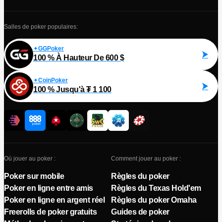
Salles de poker populaires:
GGPoker
100 % À Hauteur De 600 $
CoinPoker
100 % Jusqu'à ₮ 1 100
Où jouer au poker :
Comment jouer au poker :
Poker sur mobile
Règles du poker
Poker en ligne entre amis
Règles du Texas Hold'em
Poker en ligne en argent réel
Règles du poker Omaha
Freerolls de poker gratuits
Guides de poker