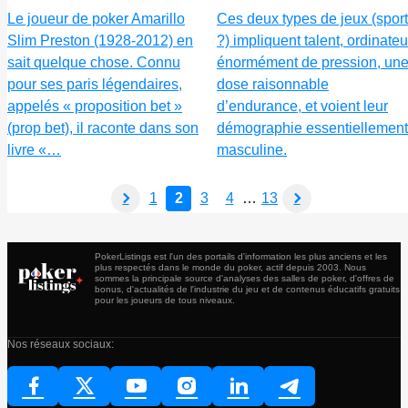
Le joueur de poker Amarillo
Ces deux types de jeux (spor
Slim Preston (1928-2012) en
?) impliquent talent, ordinateu
sait quelque chose. Connu
énormément de pression, un
pour ses paris légendaires,
dose raisonnable
appelés « proposition bet »
d’endurance, et voient leur
(prop bet), il raconte dans son
démographie essentiellement
livre «…
masculine.
1
2
3
4
…
13
PokerListings est l'un des portails d'information les plus anciens et les
plus respectés dans le monde du poker, actif depuis 2003. Nous
sommes la principale source d'analyses des salles de poker, d'offres de
bonus, d'actualités de l'industrie du jeu et de contenus éducatifs gratuits
pour les joueurs de tous niveaux.
Nos réseaux sociaux: