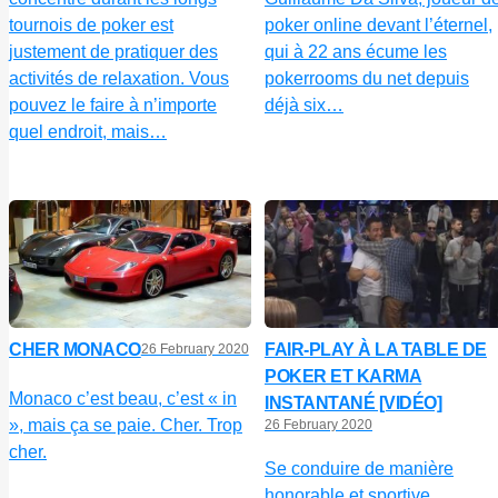
tournois de poker est
poker online devant l’éternel,
justement de pratiquer des
qui à 22 ans écume les
activités de relaxation. Vous
pokerrooms du net depuis
pouvez le faire à n’importe
déjà six…
quel endroit, mais…
CHER MONACO
FAIR-PLAY À LA TABLE DE
26 February 2020
POKER ET KARMA
Monaco c’est beau, c’est « in
INSTANTANÉ [VIDÉO]
», mais ça se paie. Cher. Trop
26 February 2020
cher.
Se conduire de manière
honorable et sportive