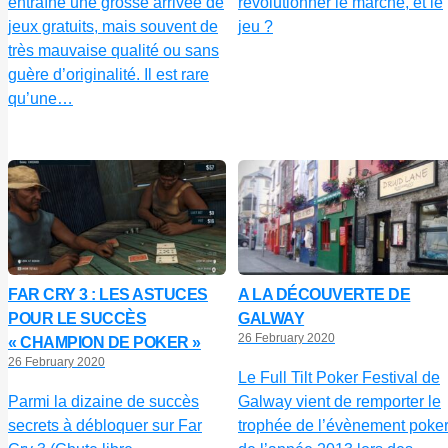
entraîné une grosse arrivée de
révolutionner le marché, et le
jeux gratuits, mais souvent de
jeu ?
très mauvaise qualité ou sans
guère d’originalité. Il est rare
qu’une…
FAR CRY 3 : LES ASTUCES
A LA DÉCOUVERTE DE
POUR LE SUCCÈS
GALWAY
26 February 2020
« CHAMPION DE POKER »
26 February 2020
Le Full Tilt Poker Festival de
Parmi la dizaine de succès
Galway vient de remporter le
secrets à débloquer sur Far
trophée de l’évènement poke