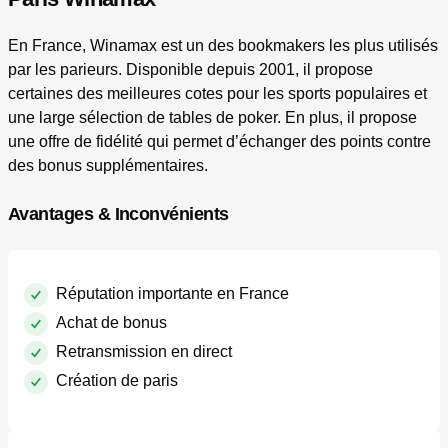
En France, Winamax est un des bookmakers les plus utilisés
par les parieurs. Disponible depuis 2001, il propose
certaines des meilleures cotes pour les sports populaires et
une large sélection de tables de poker. En plus, il propose
une offre de fidélité qui permet d’échanger des points contre
des bonus supplémentaires.
Avantages & Inconvénients
Réputation importante en France
Achat de bonus
Retransmission en direct
Création de paris