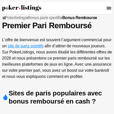
Pokerlistings
Bonus paris sportifs
Bonus Rembourse
Premier Pari Remboursé
L’offre de bienvenue est souvent l’argument commercial pour
un
site de paris sportifs
afin d’attirer de nouveaux joueurs.
Sur PokerListings, nous avons étudié les différentes offres de
2026 et nous présentons ce premier paris remboursé sur les
meilleures plateformes de jeux en ligne. Avec une assurance
sur votre premier pari, vous avez un boost sur votre bankroll
et nous vous expliquons comment en profiter.
Sites de paris populaires avec
bonus remboursé en cash ?