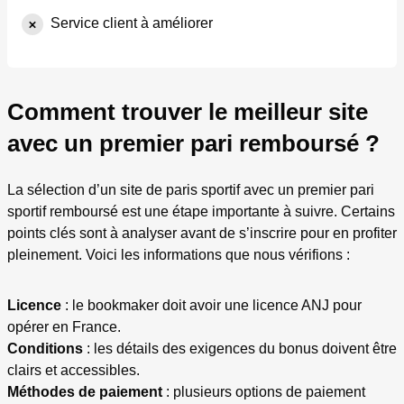
Service client à améliorer
Comment trouver le meilleur site
avec un premier pari remboursé ?
La sélection d’un site de paris sportif avec un premier pari
sportif remboursé est une étape importante à suivre. Certains
points clés sont à analyser avant de s’inscrire pour en profiter
pleinement. Voici les informations que nous vérifions :
Licence
: le bookmaker doit avoir une licence ANJ pour
opérer en France.
Conditions
: les détails des exigences du bonus doivent être
clairs et accessibles.
Méthodes de paiement
: plusieurs options de paiement