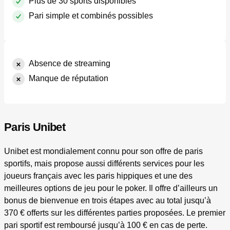
Plus de 30 sports disponibles
Pari simple et combinés possibles
Absence de streaming
Manque de réputation
Paris Unibet
Unibet est mondialement connu pour son offre de paris
sportifs, mais propose aussi différents services pour les
joueurs français avec les paris hippiques et une des
meilleures options de jeu pour le poker. Il offre d’ailleurs un
bonus de bienvenue en trois étapes avec au total jusqu’à
370 € offerts sur les différentes parties proposées. Le premier
pari sportif est remboursé jusqu’à 100 € en cas de perte.