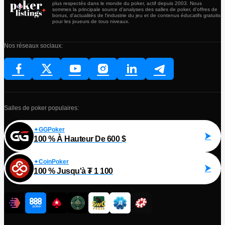
plus respectés dans le monde du poker, actif depuis 2003. Nous
sommes la principale source d'analyses des salles de poker, d'offres de
bonus, d'actualités de l'industrie du jeu et de contenus éducatifs gratuits
pour les joueurs de tous niveaux.
Nos réseaux sociaux:
Salles de poker populaires:
GGPoker
100 % À Hauteur De 600 $
CoinPoker
100 % Jusqu'à ₮ 1 100