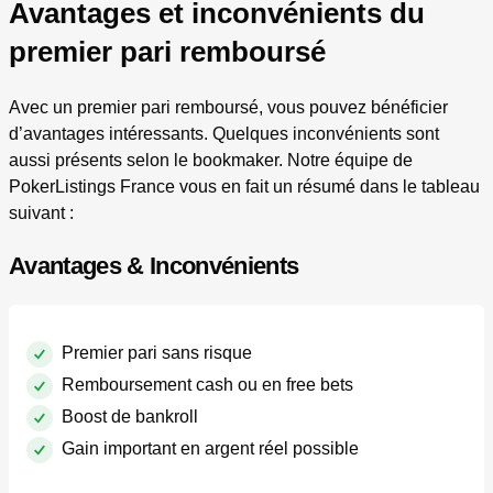
Avantages et inconvénients du
premier pari remboursé
Avec un premier pari remboursé, vous pouvez bénéficier
d’avantages intéressants. Quelques inconvénients sont
aussi présents selon le bookmaker. Notre équipe de
PokerListings France vous en fait un résumé dans le tableau
suivant :
Avantages & Inconvénients
Premier pari sans risque
Remboursement cash ou en free bets
Boost de bankroll
Gain important en argent réel possible