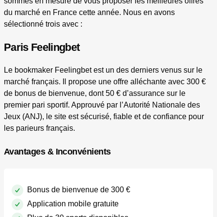
sommes en mesure de vous proposer les meilleures offres
du marché en France cette année. Nous en avons
sélectionné trois avec :
Paris Feelingbet
Le bookmaker Feelingbet est un des derniers venus sur le
marché français. Il propose une offre alléchante avec 300 €
de bonus de bienvenue, dont 50 € d’assurance sur le
premier pari sportif. Approuvé par l’Autorité Nationale des
Jeux (ANJ), le site est sécurisé, fiable et de confiance pour
les parieurs français.
Avantages & Inconvénients
Bonus de bienvenue de 300 €
Application mobile gratuite