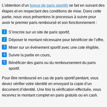
L’obtention d’un
bonus de paris sportifs
se fait en suivant des
étapes et en respectant des conditions de mise. Dans cette
partie, nous vous présentons le processus à suivre pour
avoir le premier paris remboursé et son fonctionnement :
S’inscrire sur un site de paris sportif,
Déposer le montant nécessaire pour bénéficier de l’offre,
Miser sur un événement sportif avec une cote éligible,
Suivre la partie en cours,
Bénéficier des gains ou du remboursement du paris
sportif.
Pour être remboursé en cas de paris sportif perdant, vous
devez vérifier votre identité en envoyant la copie d’un
document d’identité. Une fois la vérification effectuée, vous
recevrez le montant complet en paris gratuits ou en cash.