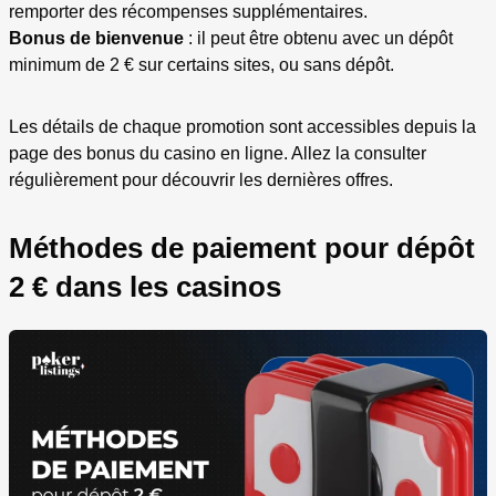
remporter des récompenses supplémentaires.
Bonus de bienvenue
: il peut être obtenu avec un dépôt
minimum de 2 € sur certains sites, ou sans dépôt.
Les détails de chaque promotion sont accessibles depuis la
page des bonus du casino en ligne. Allez la consulter
régulièrement pour découvrir les dernières offres.
Méthodes de paiement pour dépôt
2 € dans les casinos