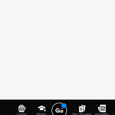
Casino
Règles
Sites de poker
Actualités