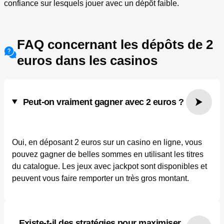
confiance sur lesquels jouer avec un dépôt faible.
FAQ concernant les dépôts de 2
euros dans les casinos
Peut-on vraiment gagner avec 2 euros ?
Oui, en déposant 2 euros sur un casino en ligne, vous
pouvez gagner de belles sommes en utilisant les titres
du catalogue. Les jeux avec jackpot sont disponibles et
peuvent vous faire remporter un très gros montant.
Existe-t-il des stratégies pour maximiser