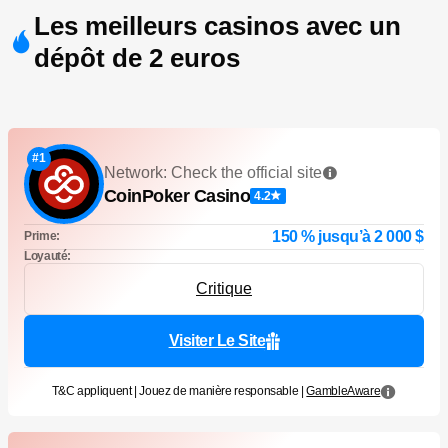
Les meilleurs casinos avec un
dépôt de 2 euros
#1
Network: Check the official site
CoinPoker Casino
4.2
150 % jusqu’à 2 000 $
Prime:
Loyauté:
Critique
Visiter Le Site
T&C appliquent | Jouez de manière responsable |
GambleAware