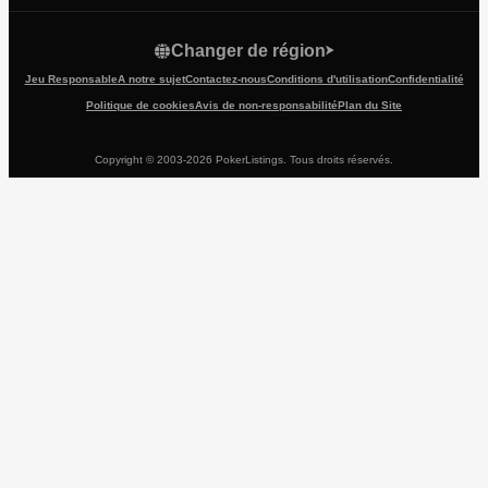
Changer de région
Jeu Responsable
A notre sujet
Contactez-nous
Conditions d'utilisation
Confidentialité
Politique de cookies
Avis de non-responsabilité
Plan du Site
Copyright © 2003-2026 PokerListings. Tous droits réservés.