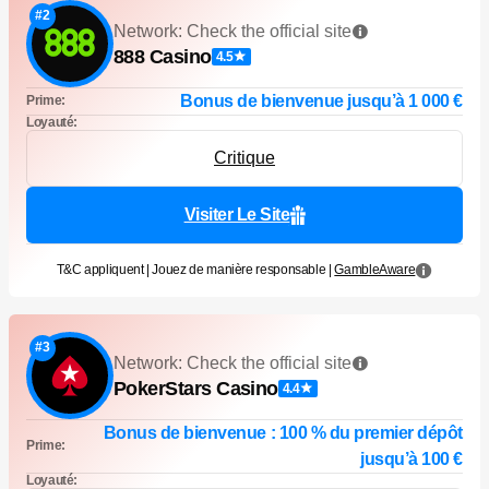
#2
Network: Check the official site
888 Casino
4.5
Bonus de bienvenue jusqu’à 1 000 €
Prime:
Loyauté:
Critique
Visiter Le Site
T&C appliquent | Jouez de manière responsable |
GambleAware
#3
Network: Check the official site
PokerStars Casino
4.4
Bonus de bienvenue : 100 % du premier dépôt
Prime:
jusqu’à 100 €
Loyauté: