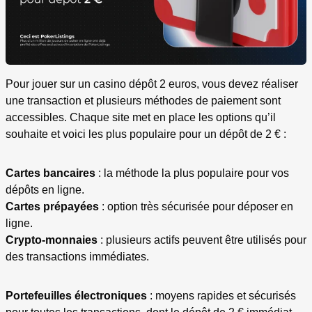
Pour jouer sur un casino dépôt 2 euros, vous devez réaliser
une transaction et plusieurs méthodes de paiement sont
accessibles. Chaque site met en place les options qu’il
souhaite et voici les plus populaire pour un dépôt de 2 € :
Cartes bancaires
: la méthode la plus populaire pour vos
dépôts en ligne.
Cartes prépayées
: option très sécurisée pour déposer en
ligne.
Crypto-monnaies
: plusieurs actifs peuvent être utilisés pour
des transactions immédiates.
Portefeuilles électroniques
: moyens rapides et sécurisés