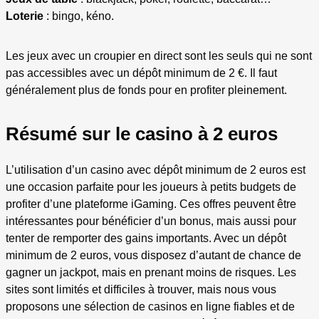
Loterie
: bingo, kéno.
Les jeux avec un croupier en direct sont les seuls qui ne sont
pas accessibles avec un dépôt minimum de 2 €. Il faut
généralement plus de fonds pour en profiter pleinement.
Résumé sur le casino à 2 euros
L’utilisation d’un casino avec dépôt minimum de 2 euros est
une occasion parfaite pour les joueurs à petits budgets de
profiter d’une plateforme iGaming. Ces offres peuvent être
intéressantes pour bénéficier d’un bonus, mais aussi pour
tenter de remporter des gains importants. Avec un dépôt
minimum de 2 euros, vous disposez d’autant de chance de
gagner un jackpot, mais en prenant moins de risques. Les
sites sont limités et difficiles à trouver, mais nous vous
proposons une sélection de casinos en ligne fiables et de