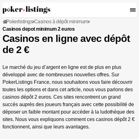
Pokerlistings
Casinos à dépôt minimum
Casinos depot minimum 2 euros
Casinos en ligne avec dépôt
de 2 €
Le marché du jeu d’argent en ligne est de plus en plus
développé avec de nombreuses nouvelles offres. Sur
PokerListings France, nous souhaitons vous faire découvrir
toutes les options et dans cet article, nous vous parlons des
casinos dépôt 2 euros. Ces sites rencontrent un grand
succès auprès des joueurs français avec cette possibilité de
déposer un faible montant pour accéder à la ludothèque des
sites. Nous vous expliquons comment ces casinos dépôt 2 €
fonctionnent, ainsi que leurs avantages.