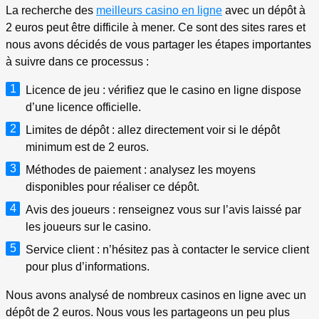
La recherche des
meilleurs casino en ligne
avec un dépôt à
2 euros peut être difficile à mener. Ce sont des sites rares et
nous avons décidés de vous partager les étapes importantes
à suivre dans ce processus :
Licence de jeu : vérifiez que le casino en ligne dispose
d’une licence officielle.
Limites de dépôt : allez directement voir si le dépôt
minimum est de 2 euros.
Méthodes de paiement : analysez les moyens
disponibles pour réaliser ce dépôt.
Avis des joueurs : renseignez vous sur l’avis laissé par
les joueurs sur le casino.
Service client : n’hésitez pas à contacter le service client
pour plus d’informations.
Nous avons analysé de nombreux casinos en ligne avec un
dépôt de 2 euros. Nous vous les partageons un peu plus