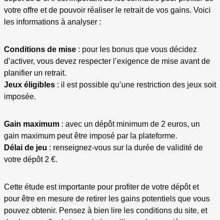
votre offre et de pouvoir réaliser le retrait de vos gains. Voici
les informations à analyser :
Conditions de mise
: pour les bonus que vous décidez
d’activer, vous devez respecter l’exigence de mise avant de
planifier un retrait.
Jeux éligibles
: il est possible qu’une restriction des jeux soit
imposée.
Gain maximum
: avec un dépôt minimum de 2 euros, un
gain maximum peut être imposé par la plateforme.
Délai de jeu
: renseignez-vous sur la durée de validité de
votre dépôt 2 €.
Cette étude est importante pour profiter de votre dépôt et
pour être en mesure de retirer les gains potentiels que vous
pouvez obtenir. Pensez à bien lire les conditions du site, et