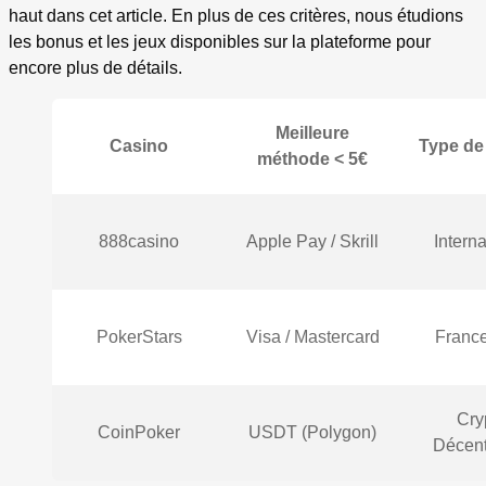
haut dans cet article. En plus de ces critères, nous étudions
les bonus et les jeux disponibles sur la plateforme pour
encore plus de détails.
Meilleure
Casino
Type de
méthode < 5€
888casino
Apple Pay / Skrill
Interna
PokerStars
Visa / Mastercard
France
Cryp
CoinPoker
USDT (Polygon)
Décent